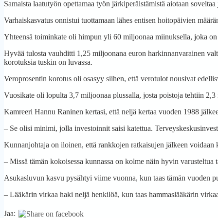
Samaista laatutyön opettamaa työn järkiperäistämistä aiotaan soveltaa
Varhaiskasvatus onnistui tuottamaan lähes entisen hoitopäivien määrä
Yhteensä toiminkate oli himpun yli 60 miljoonaa miinuksella, joka o
Hyvää tulosta vauhditti 1,25 miljoonana euron harkinnanvarainen val
korotuksia tuskin on luvassa.
Veroprosentin korotus oli osasyy siihen, että verotulot nousivat edelli
Vuosikate oli lopulta 3,7 miljoonaa plussalla, josta poistoja tehtiin 2,
Kamreeri Hannu Raninen kertasi, että neljä kertaa vuoden 1988 jälkee
– Se olisi minimi, jolla investoinnit saisi katettua. Terveyskeskusinve
Kunnanjohtaja on iloinen, että rankkojen ratkaisujen jälkeen voidaan 
– Missä tämän kokoisessa kunnassa on kolme näin hyvin varusteltua 
Asukasluvun kasvu pysähtyi viime vuonna, kun taas tämän vuoden puo
– Lääkärin virkaa haki neljä henkilöä, kun taas hammaslääkärin virkaa
Jaa: