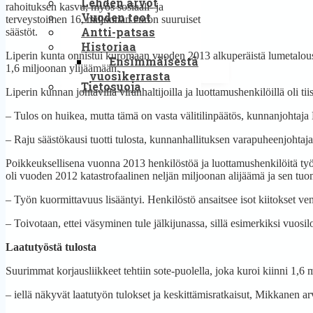
Lehden arvot
rahoituksen kasvu, myös sosiaali- ja
Vuoden teot
terveystoimen 16, miljoonan euron suuruiset
Antti-patsas
säästöt.
Historiaa
Liperin kunta onnistui kuromaan vuoden 2013 alkuperäistä lumetalous
Ensimmäisestä
1,6 miljoonan ylijäämään.
vuosikerrasta
Tietosuoja
Liperin kunnan johtavilla viranhaltijoilla ja luottamushenkilöillä oli tii
– Tulos on huikea, mutta tämä on vasta välitilinpäätös, kunnanjohtaja 
– Raju säästökausi tuotti tulosta, kunnanhallituksen varapuheenjohta
Poikkeuksellisena vuonna 2013 henkilöstöä ja luottamushenkilöitä työl
oli vuoden 2012 katastrofaalinen neljän miljoonan alijäämä ja sen tuo
– Työn kuormittavuus lisääntyi. Henkilöstö ansaitsee isot kiitokset ve
– Toivotaan, ettei väsyminen tule jälkijunassa, sillä esimerkiksi vuos
Laatutyöstä tulosta
Suurimmat korjausliikkeet tehtiin sote-puolella, joka kuroi kiinni 1,6
– iellä näkyvät laatutyön tulokset ja keskittämisratkaisut, Mikkanen ar