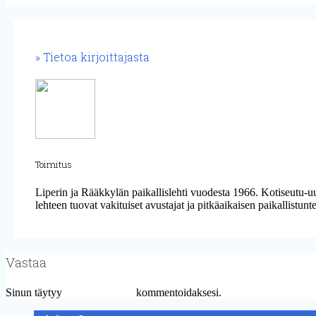
Tietoa kirjoittajasta
Toimitus
Liperin ja Rääkkylän paikallislehti vuodesta 1966. Kotiseutu-u
lehteen tuovat vakituiset avustajat ja pitkäaikaisen paikallistun
Vastaa
Sinun täytyy
kirjautua sisään
kommentoidaksesi.