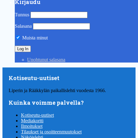
Kirjaudu
Tunnus
Salasana
Muista minut
Unohtunut salasana
Kotiseutu-uutiset
Liperin ja Rääkkylän paikallislehti vuodesta 1966.
Kuinka voimme palvella?
Kotiseutu-uutiset
Mediakortti
Ilmoitukset
Tilaukset ja osoitteenmuutokset
Näköislehti