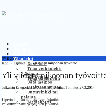
Etusivu
Kirjaudu
Näköislehti
27.3.2014
Tilaa lehti
Koti
»
Uutiset
» Yli viiden miljoonan työvoitto
Ostoskori
Tilaa verkkolehti
Yhteystiedot
Yli viiden miljoonan työvoitt
Puodista
Yhteystiedot
Tilaa paperilehti
Jätä mainos
Osoitteenmuutos
Julkaistu kategoriassa:
Uutiset
Kirjoittanut
Toimitus
27.3.2014
Juttuvinkki tai
palaute
Liperin kunnan tilinpäätöksen lukuihin
Mediakortti
vaikuttivat paitsi verotulojen ja valtion