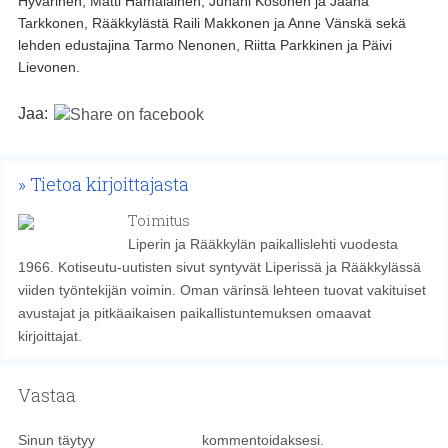
Hyvärinen, Matti Hämäläinen, Juhani Kosonen ja Jaana
Tarkkonen, Rääkkylästä Raili Makkonen ja Anne Vänskä sekä
lehden edustajina Tarmo Nenonen, Riitta Parkkinen ja Päivi
Lievonen.
Jaa:
Tietoa kirjoittajasta
Toimitus
Liperin ja Rääkkylän paikallislehti vuodesta
1966. Kotiseutu-uutisten sivut syntyvät Liperissä ja Rääkkylässä
viiden työntekijän voimin. Oman värinsä lehteen tuovat vakituiset
avustajat ja pitkäaikaisen paikallistuntemuksen omaavat
kirjoittajat.
Vastaa
Sinun täytyy
kirjautua sisään
kommentoidaksesi.