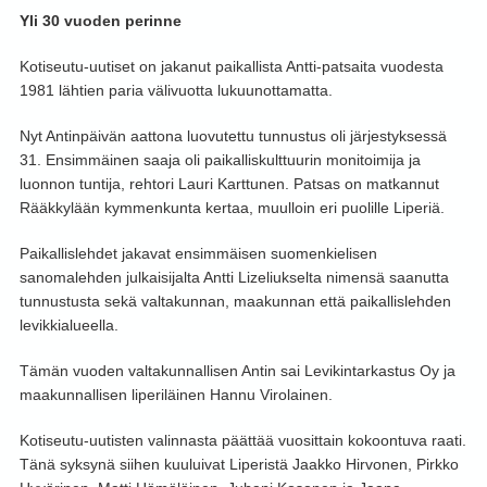
Yli 30 vuoden perinne
Kotiseutu-uutiset on jakanut paikallista Antti-patsaita vuodesta
1981 lähtien paria välivuotta lukuunottamatta.
Nyt Antinpäivän aattona luovutettu tunnustus oli järjestyksessä
31. Ensimmäinen saaja oli paikalliskulttuurin monitoimija ja
luonnon tuntija, rehtori Lauri Karttunen. Patsas on matkannut
Rääkkylään kymmenkunta kertaa, muulloin eri puolille Liperiä.
Paikallislehdet jakavat ensimmäisen suomenkielisen
sanomalehden julkaisijalta Antti Lizeliukselta nimensä saanutta
tunnustusta sekä valtakunnan, maakunnan että paikallislehden
levikkialueella.
Tämän vuoden valtakunnallisen Antin sai Levikintarkastus Oy ja
maakunnallisen liperiläinen Hannu Virolainen.
Kotiseutu-uutisten valinnasta päättää vuosittain kokoontuva raati.
Tänä syksynä siihen kuuluivat Liperistä Jaakko Hirvonen, Pirkko