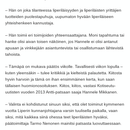
– Hän on joka tilanteessa liperiläisyyden ja liperiläisten yrittäjien
tuotteiden puolestapuhuja, uupumaton hyvään liperiläiseen
yhteishenkeen kannustaja.
– Hän toimii eri toimijoiden yhteensaattajana. Moni tapahtuma tai
hanke olisi aivan toisen näköinen, jos Hannele ei olisi antanut
apuaan ja vinkkejään asiantuntevista tai osallistumaan lähtevistä
tahoista.
– Tämäpä on mukava päätös viikolle. Tavallisesti viikon lopulla –
kuten yleensäkin – tulee kritiikkiä ja kielteistä palautetta. Kiitosta
hyvin harvoin ja tämä on ihan ensimmäinen kerta, kun saan
tällaisen huomionosoituksen. Kiitos, kiitos, vastasi Kotiseutu-
uutisten vuoden 2013 Antti-patsaan saaja Hannele Mikkanen.
– Valinta ei kohdistunut sinuun siksi, että olet toiminut kymmenen
vuotta Liperin kunnanjohtajana varsin tuulisella paikalla, vaan
siksi, mitä kaikkea siinä ohessa teet liperiläisten hyväksi,
päätoimittaja Tarmo Nenonen mainitsi patsasta luovuttaessaan.