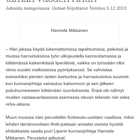
Julkaistu kategoriassa:
Uutiset
Kirjoittanut
Toimitus
5.12.2013
Hannele Mikkanen.
– Hän jaksaa käydä lukemattomissa tapahtumissa, peleissä ja
muissa harrastuksissa työn ulkopuolella kannustamassa ja
kiittämässä kaikenikäisiä liperiläisiä, vaikka on työssään ollut
viime vuodet melkoisessa pyörityksessä. Se vahvistaa
esimerkiksi pienten lasten itsetuntoa ja harrastusintoa suuresti,
kun kunnanjohtaja vaivautuu katsomoon ja sen jälkeen
pukuhuoneeseen kiittämään suorituksesta. Enpä ole nähnyt
muiden vastaavanlaisessa asemassa olevan tekevän niin edes
virka-aikana.
Muun muassa näin perusteltiin Kotiseutu-uutisten raadissa, miksi
lehden tämänvuotisen Antti-patsaan ansaitsi useista hyvistä
ehdokkaista saada juuri Liperin kunnanjohtaja Hannele
Mikkanen. Perustelut jatkuivat: