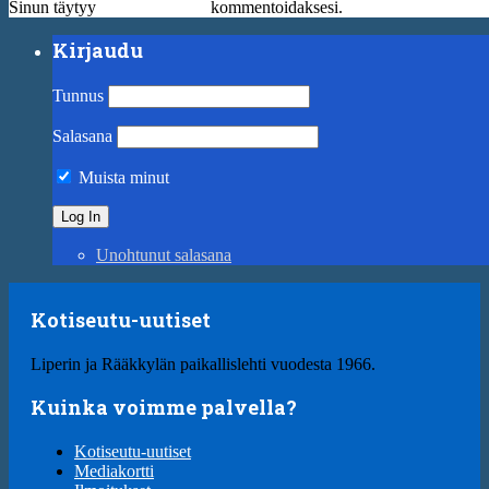
Sinun täytyy
kirjautua sisään
kommentoidaksesi.
Kirjaudu
Tunnus
Salasana
Muista minut
Unohtunut salasana
Kotiseutu-uutiset
Liperin ja Rääkkylän paikallislehti vuodesta 1966.
Kuinka voimme palvella?
Kotiseutu-uutiset
Mediakortti