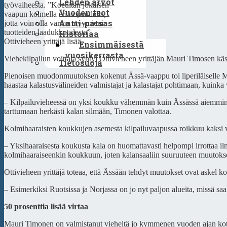
Lehden arvot
työvaiheesta. ”Koeuitan jokaisen
Vuoden teot
vaapun kolmella eri nopeudella,
Antti-patsas
jotta voin olla varma myymieni
tuotteiden laadukkuudesta”,
Historiaa
Ottivieheen yrittäjä lisää.
Ensimmäisestä
vuosikerrasta
Viehekilpailun voittaja syntyi Ottivieheen yrittäjän Mauri Timosen käs
Tietosuoja
Pienoisen muodonmuutoksen kokenut Ässä-vaappu toi liperiläiselle Mau
haastaa kalastusvälineiden valmistajat ja kalastajat pohtimaan, kuinka vi
– Kilpailuvieheessä on yksi koukku vähemmän kuin Ässässä aiemmin, 
tarttumaan herkästi kalan silmään, Timonen valottaa.
Kolmihaaraisten koukkujen asemesta kilpailuvaapussa roikkuu kaksi 
– Yksihaaraisesta koukusta kala on huomattavasti helpompi irrottaa ilma
kolmihaaraiseenkin koukkuun, joten kalansaaliin suuruuteen muutokse
Ottivieheen yrittäjä toteaa, että Ässään tehdyt muutokset ovat askel koh
– Esimerkiksi Ruotsissa ja Norjassa on jo nyt paljon alueita, missä saa
50 prosenttia lisää virtaa
Mauri Timonen on valmistanut vieheitä jo kymmenen vuoden ajan kotin