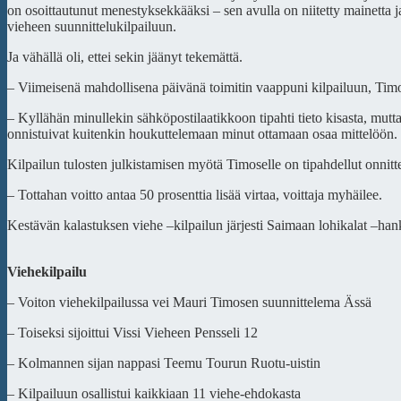
on osoittautunut menestyksekkääksi – sen avulla on niitetty mainetta 
vieheen suunnittelukilpailuun.
Ja vähällä oli, ettei sekin jäänyt tekemättä.
– Viimeisenä mahdollisena päivänä toimitin vaappuni kilpailuun, Tim
– Kyllähän minullekin sähköpostilaatikkoon tipahti tieto kisasta, mutta
onnistuivat kuitenkin houkuttelemaan minut ottamaan osaa mittelöön.
Kilpailun tulosten julkistamisen myötä Timoselle on tipahdellut onnit
– Tottahan voitto antaa 50 prosenttia lisää virtaa, voittaja myhäilee.
Kestävän kalastuksen viehe –kilpailun järjesti Saimaan lohikalat –han
Viehekilpailu
– Voiton viehekilpailussa vei Mauri Timosen suunnittelema Ässä
– Toiseksi sijoittui Vissi Vieheen Pensseli 12
– Kolmannen sijan nappasi Teemu Tourun Ruotu-uistin
– Kilpailuun osallistui kaikkiaan 11 viehe-ehdokasta