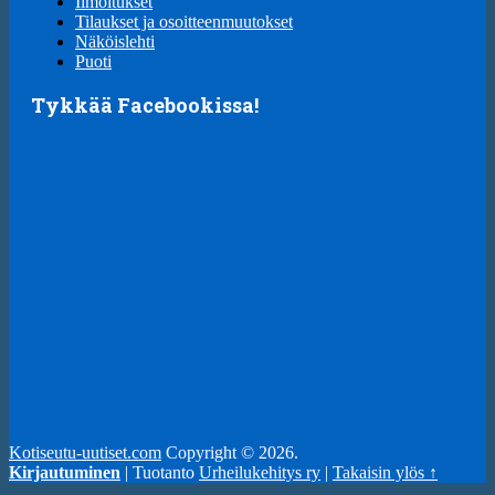
Ilmoitukset
Tilaukset ja osoitteenmuutokset
Näköislehti
Puoti
Tykkää Facebookissa!
Kotiseutu-uutiset.com
Copyright © 2026.
Kirjautuminen
| Tuotanto
Urheilukehitys ry
|
Takaisin ylös ↑