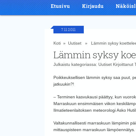
Etusivu
Kirjaudu
Näköisl
7.11.2011
Koti
»
Uutiset
» Lämmin syksy koettelee
Lämmin syksy koet
Julkaistu kategoriassa:
Uutiset
Kirjoittanut
Poikkeuksellisen lämmin syksy saa puut, p
jatkuukin?!
– Terminen kasvukausi päättyy, kun vuoroka
Marraskuun ensimmäisen viikon keskilämpötil
Ilmatieteenlaitoksen meteorologi Asko Hutil
Valtakunnallisesti marraskuun lämpimin päivä
mittauspisteen marraskuun lämpöennätys.