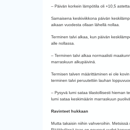
– Päivän korkein lämpötila oli +10,5 astetta
Samaisena keskiviikkona päivän keskilämpöt
aikaan vuodesta ollaan lähellä nollaa.
Terminen talvi alkaa, kun päivän keskilämpöti
alle nollassa.
– Terminen talvi alkaa normaalisti maakunna
marraskuun alkupäivinä.
Termisen talven määrittäminen ei ole kovin y
terminen talvi peruutettiin lauhan loppuvuo
– Pysyvä lumi sataa tilastollisesti hieman
lumi sataa keskimäärin marraskuun puolivä
Ravinteet hukkaan
Mutta takaisin niihin vahveroihin. Metsissä 
Rääkkylässä taas on noussut uudet kasvust