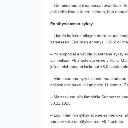
– Lämpimämmät ilmamassat ovat Keski-Suom
paikkeilla ilma viilenee hieman, hän ennusti
Ennätyslämmin syksy
– Liperin kaikkien aikojen marraskuun lämp
asteeseen. Edellinen ennätys, +10,2 oli m
– Yölämpötilat eivät ole olleet tänä syksy e
alimmillaan +6,7 asteista viime viikolla. Ma
jolloin elohopea ei laskenut +8,0 astetta 
– Viime vuonna pyry toi lunta maakuntaan 1
neljänneksi paksuin lumipeite 11 senttiä. 
– Marraskuun alin lämpötila Suomessa kautta
30.11.1915
– Lapin lämmin syksy sotkee esimerkiksi al
viime viikolla ennätykselliset +9,4 astetta