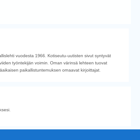
llislehti vuodesta 1966. Kotiseutu-uutisten sivut syntyvät
viiden työntekijän voimin. Oman värinsä lehteen tuovat
tkäaikaisen paikallistuntemuksen omaavat kirjoittajat.
sesi.