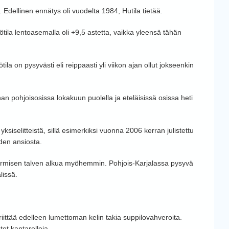
. Edellinen ennätys oli vuodelta 1984, Hutila tietää.
ila lentoasemalla oli +9,5 astetta, vaikka yleensä tähän
la on pysyvästi eli reippaasti yli viikon ajan ollut jokseenkin
n pohjoisosissa lokakuun puolella ja eteläisissä osissa heti
ksiselitteistä, sillä esimerkiksi vuonna 2006 kerran julistettu
den ansiosta.
 termisen talven alkua myöhemmin. Pohjois-Karjalassa pysyvä
lissä.
riittää edelleen lumettoman kelin takia suppilovahveroita.
ot kantarelleja.