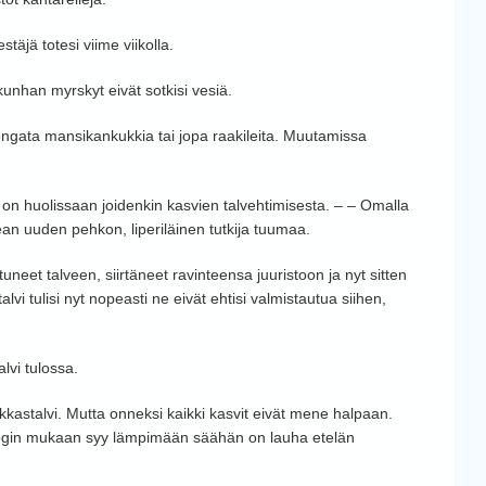
stäjä totesi viime viikolla.
kunhan myrskyt eivät sotkisi vesiä.
ngata mansikankukkia tai jopa raakileita. Muutamissa
on huolissaan joidenkin kasvien talvehtimisesta. – – Omalla
ean uuden pehkon, liperiläinen tutkija tuumaa.
neet talveen, siirtäneet ravinteensa juuristoon ja nyt sitten
talvi tulisi nyt nopeasti ne eivät ehtisi valmistautua siihen,
alvi tulossa.
astalvi. Mutta onneksi kaikki kasvit eivät mene halpaan.
login mukaan syy lämpimään säähän on lauha etelän