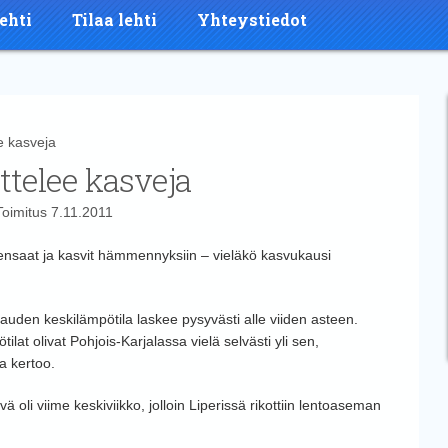
ehti
Tilaa lehti
Yhteystiedot
 kasveja
telee kasveja
Toimitus
7.11.2011
ensaat ja kasvit hämmennyksiin – vieläkö kasvukausi
uden keskilämpötila laskee pysyvästi alle viiden asteen.
at olivat Pohjois-Karjalassa vielä selvästi yli sen,
a kertoo.
 oli viime keskiviikko, jolloin Liperissä rikottiin lentoaseman