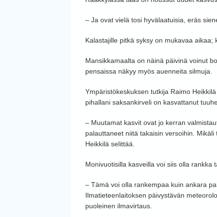
– Ja ovat vielä tosi hyvälaatuisia, eräs siene
Kalastajille pitkä syksy on mukavaa aikaa; 
Mansikkamaalta on näinä päivinä voinut bo
pensaissa näkyy myös auenneita silmuja.
Ympäristökeskuksen tutkija Raimo Heikkilä 
pihallani saksankirveli on kasvattanut tuuh
– Muutamat kasvit ovat jo kerran valmistautu
palauttaneet niitä takaisin versoihin. Mikäli 
Heikkilä selittää.
Monivuotisilla kasveilla voi siis olla rankka t
– Tämä voi olla rankempaa kuin ankara pakk
Ilmatieteenlaitoksen päivystävän meteoro
puoleinen ilmavirtaus.