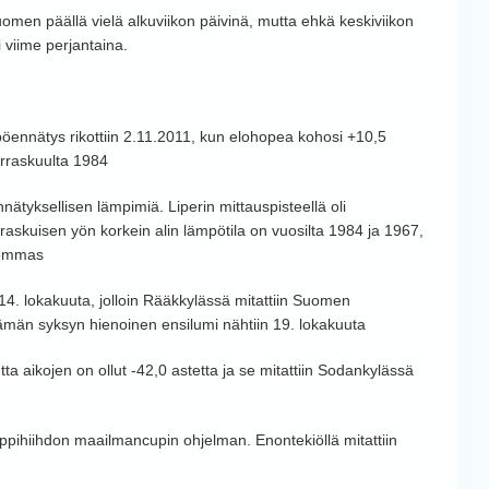
en päällä vielä alkuviikon päivinä, mutta ehkä keskiviikon
 viime perjantaina.
öennätys rikottiin 2.11.2011, kun elohopea kohosi +10,5
arraskuulta 1984
nnätyksellisen lämpimiä. Liperin mittauspisteellä oli
rraskuisen yön korkein alin lämpötila on vuosilta 1984 ja 1967,
alemmas
4. lokakuuta, jolloin Rääkkylässä mitattiin Suomen
Tämän syksyn hienoinen ensilumi nähtiin 19. lokakuuta
 aikojen on ollut -42,0 astetta ja se mitattiin Sodankylässä
ppihiihdon maailmancupin ohjelman. Enontekiöllä mitattiin