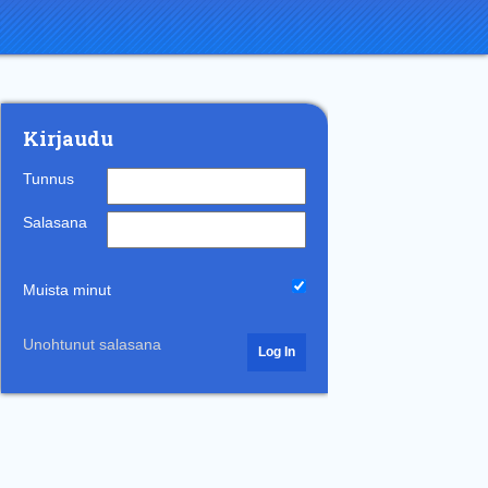
Kirjaudu
Tunnus
Salasana
Muista minut
Unohtunut salasana