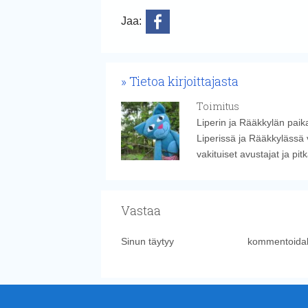
Jaa:
Tietoa kirjoittajasta
Toimitus
Liperin ja Rääkkylän paika
Liperissä ja Rääkkylässä 
vakituiset avustajat ja pi
Vastaa
Sinun täytyy
kirjautua sisään
kommentoidak