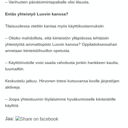
– Vanhusten päivätoimintapaikalle olisi tilausta.
Entäs yhteistyö Luovin kanssa?
Tilaisuudessa otettiin kantaa myös käyttökustannuksiin.
– Olisiko mahdollista, että kiinteistön ylläpidossa tehtäisiin
yhteistyötä ammattiopisto Luovin kanssa? Oppilaitoksessahan
annetaan kiinteistöhuollon opetusta.
– Käyttöönotolle voisi saada rahoitusta jonkin hankkeen kautta,
tuumailtiin.
Keskustelu jatkuu. Hirvonen totesi kutsuvansa koolle järjestöjen
aktiiveja.
– Jospa yhteistuumin löytäisimme hyväkuntoiselle kiinteistölle
käyttöä.
Jaa: