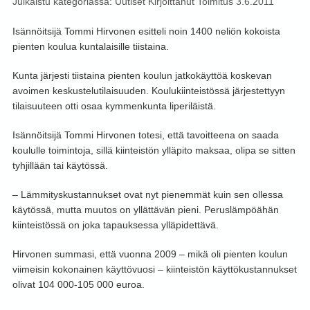
Julkaistu kategoriassa:
Uutiset
Kirjoittanut
Toimitus
3.6.2011
Isännöitsijä Tommi Hirvonen esitteli noin 1400 neliön kokoista
pienten koulua kuntalaisille tiistaina.
Kunta järjesti tiistaina pienten koulun jatkokäyttöä koskevan
avoimen keskustelutilaisuuden. Koulukiinteistössä järjestettyyn
tilaisuuteen otti osaa kymmenkunta liperiläistä.
Isännöitsijä Tommi Hirvonen totesi, että tavoitteena on saada
koululle toimintoja, sillä kiinteistön ylläpito maksaa, olipa se sitten
tyhjillään tai käytössä.
– Lämmityskustannukset ovat nyt pienemmät kuin sen ollessa
käytössä, mutta muutos on yllättävän pieni. Peruslämpöähän
kiinteistössä on joka tapauksessa ylläpidettävä.
Hirvonen summasi, että vuonna 2009 – mikä oli pienten koulun
viimeisin kokonainen käyttövuosi – kiinteistön käyttökustannukset
olivat 104 000-105 000 euroa.