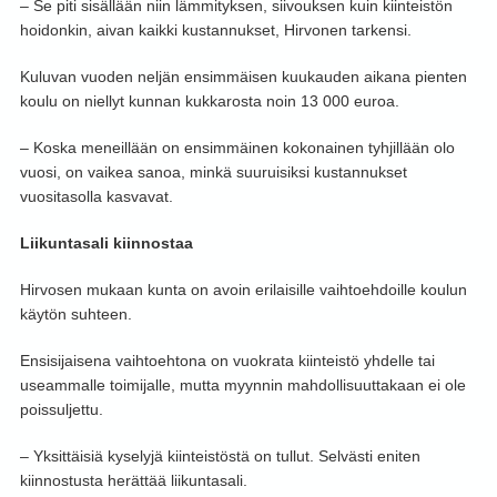
– Se piti sisällään niin lämmityksen, siivouksen kuin kiinteistön
hoidonkin, aivan kaikki kustannukset, Hirvonen tarkensi.
Kuluvan vuoden neljän ensimmäisen kuukauden aikana pienten
koulu on niellyt kunnan kukkarosta noin 13 000 euroa.
– Koska meneillään on ensimmäinen kokonainen tyhjillään olo
vuosi, on vaikea sanoa, minkä suuruisiksi kustannukset
vuositasolla kasvavat.
Liikuntasali kiinnostaa
Hirvosen mukaan kunta on avoin erilaisille vaihtoehdoille koulun
käytön suhteen.
Ensisijaisena vaihtoehtona on vuokrata kiinteistö yhdelle tai
useammalle toimijalle, mutta myynnin mahdollisuuttakaan ei ole
poissuljettu.
– Yksittäisiä kyselyjä kiinteistöstä on tullut. Selvästi eniten
kiinnostusta herättää liikuntasali.