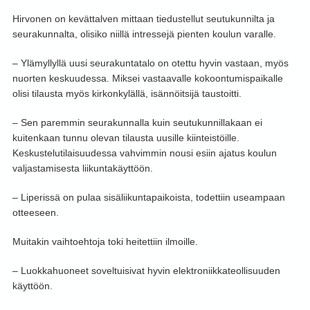
Hirvonen on kevättalven mittaan tiedustellut seutukunnilta ja
seurakunnalta, olisiko niillä intressejä pienten koulun varalle.
– Ylämyllyllä uusi seurakuntatalo on otettu hyvin vastaan, myös
nuorten keskuudessa. Miksei vastaavalle kokoontumispaikalle
olisi tilausta myös kirkonkylällä, isännöitsijä taustoitti.
– Sen paremmin seurakunnalla kuin seutukunnillakaan ei
kuitenkaan tunnu olevan tilausta uusille kiinteistöille.
Keskustelutilaisuudessa vahvimmin nousi esiin ajatus koulun
valjastamisesta liikuntakäyttöön.
– Liperissä on pulaa sisäliikuntapaikoista, todettiin useampaan
otteeseen.
Muitakin vaihtoehtoja toki heitettiin ilmoille.
– Luokkahuoneet soveltuisivat hyvin elektroniikkateollisuuden
käyttöön.