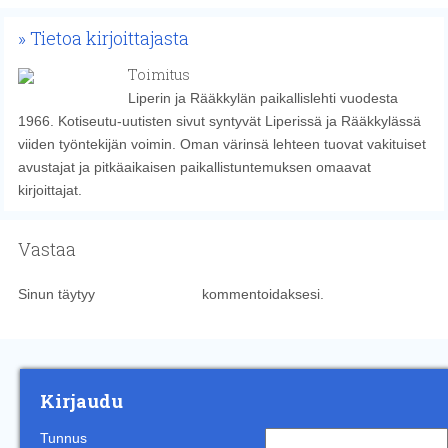
Tietoa kirjoittajasta
Toimitus
Liperin ja Rääkkylän paikallislehti vuodesta
1966. Kotiseutu-uutisten sivut syntyvät Liperissä ja Rääkkylässä
viiden työntekijän voimin. Oman värinsä lehteen tuovat vakituiset
avustajat ja pitkäaikaisen paikallistuntemuksen omaavat
kirjoittajat.
Vastaa
Sinun täytyy
kirjautua sisään
kommentoidaksesi.
Kirjaudu
Tunnus