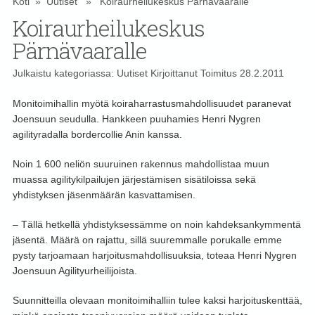
Koti
»
Uutiset
» Koiraurheilukeskus Pärnävaaralle
Koiraurheilukeskus
Pärnävaaralle
Julkaistu kategoriassa:
Uutiset
Kirjoittanut
Toimitus
28.2.2011
Monitoimihallin myötä koiraharrastusmahdollisuudet paranevat
Joensuun seudulla. Hankkeen puuhamies Henri Nygren
agilityradalla bordercollie Anin kanssa.
Noin 1 600 neliön suuruinen rakennus mahdollistaa muun
muassa agilitykilpailujen järjestämisen sisätiloissa sekä
yhdistyksen jäsenmäärän kasvattamisen.
– Tällä hetkellä yhdistyksessämme on noin kahdeksankymmentä
jäsentä. Määrä on rajattu, sillä suuremmalle porukalle emme
pysty tarjoamaan harjoitusmahdollisuuksia, toteaa Henri Nygren
Joensuun Agilityurheilijoista.
Suunnitteilla olevaan monitoimihalliin tulee kaksi harjoituskenttää,