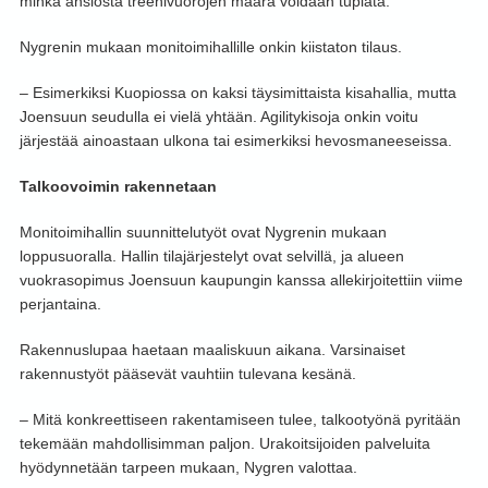
minkä ansiosta treenivuorojen määrä voidaan tuplata.
Nygrenin mukaan monitoimihallille onkin kiistaton tilaus.
– Esimerkiksi Kuopiossa on kaksi täysimittaista kisahallia, mutta
Joensuun seudulla ei vielä yhtään. Agilitykisoja onkin voitu
järjestää ainoastaan ulkona tai esimerkiksi hevosmaneeseissa.
Talkoovoimin rakennetaan
Monitoimihallin suunnittelutyöt ovat Nygrenin mukaan
loppusuoralla. Hallin tilajärjestelyt ovat selvillä, ja alueen
vuokrasopimus Joensuun kaupungin kanssa allekirjoitettiin viime
perjantaina.
Rakennuslupaa haetaan maaliskuun aikana. Varsinaiset
rakennustyöt pääsevät vauhtiin tulevana kesänä.
– Mitä konkreettiseen rakentamiseen tulee, talkootyönä pyritään
tekemään mahdollisimman paljon. Urakoitsijoiden palveluita
hyödynnetään tarpeen mukaan, Nygren valottaa.