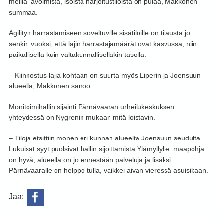
meillä: avoimista, isoista harjoitustiloista on pulaa, Makkonen
summaa.
Agilityn harrastamiseen soveltuville sisätiloille on tilausta jo
senkin vuoksi, että lajin harrastajamäärät ovat kasvussa, niin
paikallisella kuin valtakunnallisellakin tasolla.
– Kiinnostus lajia kohtaan on suurta myös Liperin ja Joensuun
alueella, Makkonen sanoo.
Monitoimihallin sijainti Pärnävaaran urheilukeskuksen
yhteydessä on Nygrenin mukaan mitä loistavin.
– Tiloja etsittiin monen eri kunnan alueelta Joensuun seudulta.
Lukuisat syyt puolsivat hallin sijoittamista Ylämyllylle: maapohja
on hyvä, alueella on jo ennestään palveluja ja lisäksi
Pärnävaaralle on helppo tulla, vaikkei aivan vieressä asuisikaan.
Jaa: