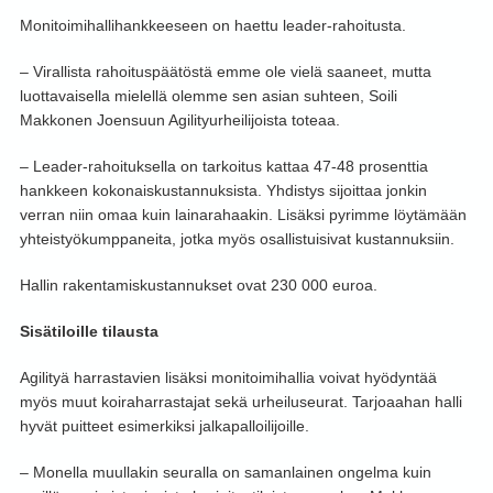
Monitoimihallihankkeeseen on haettu leader-rahoitusta.
– Virallista rahoituspäätöstä emme ole vielä saaneet, mutta
luottavaisella mielellä olemme sen asian suhteen, Soili
Makkonen Joensuun Agilityurheilijoista toteaa.
– Leader-rahoituksella on tarkoitus kattaa 47-48 prosenttia
hankkeen kokonaiskustannuksista. Yhdistys sijoittaa jonkin
verran niin omaa kuin lainarahaakin. Lisäksi pyrimme löytämään
yhteistyökumppaneita, jotka myös osallistuisivat kustannuksiin.
Hallin rakentamiskustannukset ovat 230 000 euroa.
Sisätiloille tilausta
Agilityä harrastavien lisäksi monitoimihallia voivat hyödyntää
myös muut koiraharrastajat sekä urheiluseurat. Tarjoaahan halli
hyvät puitteet esimerkiksi jalkapalloilijoille.
– Monella muullakin seuralla on samanlainen ongelma kuin