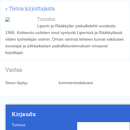
Tietoa kirjoittajasta
Toimitus
Liperin ja Rääkkylän paikallislehti vuodesta
1966. Kotiseutu-uutisten sivut syntyvät Liperissä ja Rääkkylässä
viiden työntekijän voimin. Oman värinsä lehteen tuovat vakituiset
avustajat ja pitkäaikaisen paikallistuntemuksen omaavat
kirjoittajat.
Vastaa
Sinun täytyy
kirjautua sisään
kommentoidaksesi.
Kirjaudu
Tunnus