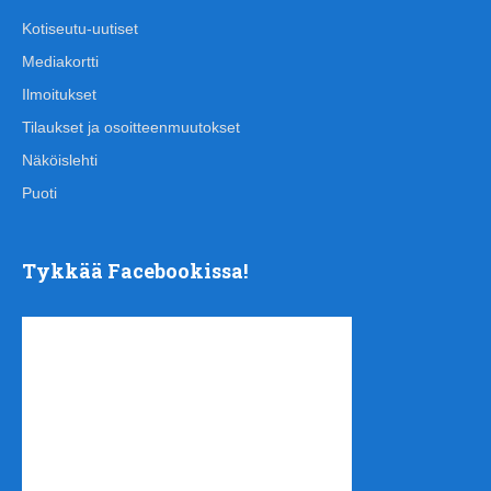
Kotiseutu-uutiset
Mediakortti
Ilmoitukset
Tilaukset ja osoitteenmuutokset
Näköislehti
Puoti
Tykkää Facebookissa!