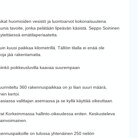
kat huomioiden vesistö ja luontoarvot kokonaisuutena.
nis tavoite, jonka pelätään lipeävän käsistä. Seppo Soininen
äytettäessä emätilaperiaatetta.
n kuusi paikkaa kilometrillä. Tällöin tilalla ei enää ole
koja jää rakentamatta.
isiinkö poikkeusluvilla kaavaa suurempaan
nniteltu 360 rakennuspaikkaa on jo liian suuri määrä,
en kertoi.
asiassa valittajan asemassa ja se kyllä käyttää oikeuttaan.
vat Korkeimmassa hallinto-oikeudessa eniten. Keskusteleva
 lainvoimainen.
kennuspaikoille on tulossa yhtenäinen 250 neliön