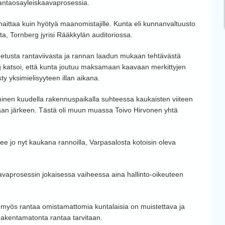
rantaosayleiskaavaprosessia.
ittaa kuin hyötyä maanomistajille. Kunta eli kunnanvaltuusto
ta, Tornberg jyrisi Rääkkylän auditoriossa.
etusta rantaviivasta ja rannan laadun mukaan tehtävästä
rg katsoi, että kunta joutuu maksamaan kaavaan merkittyjen
ty yksimielisyyteen illan aikana.
minen kuudella rakennuspaikalla suhteessa kaukaisten viiteen
aan järkeen. Tästä oli muun muassa Toivo Hirvonen yhtä
ee jo nyt kaukana rannoilla, Varpasalosta kotoisin oleva
vaprosessin jokaisessa vaiheessa aina hallinto-oikeuteen
 myös rantaa omistamattomia kuntalaisia on muistettava ja
 Rakentamatonta rantaa tarvitaan.