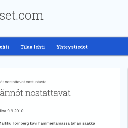
ehti
Tilaa lehti
Yhteystiedot
 nostattavat vastustusta
ännöt nostattavat
iitta
9.9.2010
a Markku Tornberg kävi hämmentämässä tähän saakka