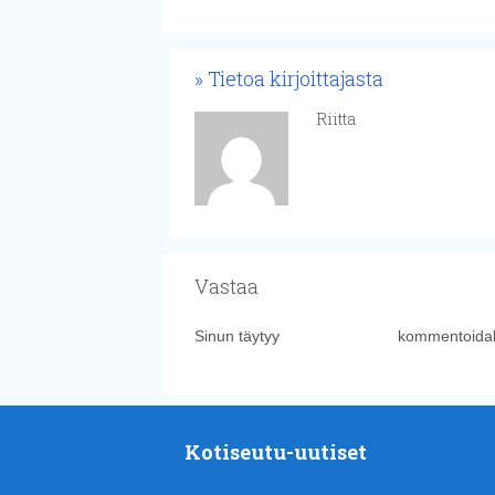
Tietoa kirjoittajasta
Riitta
Vastaa
Sinun täytyy
kirjautua sisään
kommentoidak
Kotiseutu-uutiset