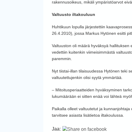
rakennusoikeus, mikäli ympäristöarvot eivä
Valtuusto iltakouluun
Huhtikuun lopulla järjestettiin kaavaprosess
26.4.2010), jossa Markus Hytönen esitti pit
Valtuuston oli määrä hyväksyä hallituksen es
vedettiin kuitenkin viimeisimmästä valtuuston
paremmin.
Nyt tiistai-illan tilaisuudessa Hytönen tek
valtuutettujenkin olisi syytä ymmärtää.
– Mitoitusperiaatteiden hyväksyminen tark
lukumäärään ei sitten enää voi lähteä myö
Paikalla olleet valtuutetut ja kunnanjohtaja 
tarvitsee asiasta lisätietoa iltakoulussa.
Jaa: