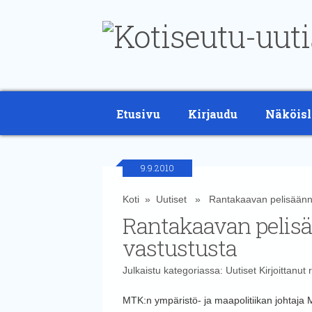
Etusivu
Kirjaudu
Näköisl
9.9.2010
Koti
»
Uutiset
» Rantakaavan pelisäännöt
Rantakaavan pelisä
vastustusta
Julkaistu kategoriassa:
Uutiset
Kirjoittanut
r
MTK:n ympäristö- ja maapolitiikan johtaj