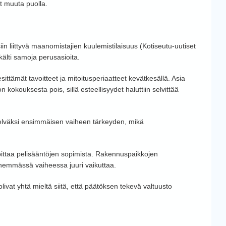
t muuta puolla.
iin liittyvä maanomistajien kuulemistilaisuus (Kotiseutu-uutiset
kälti samoja perusasioita.
ittämät tavoitteet ja mitoitusperiaatteet kevätkesällä. Asia
 kokouksesta pois, sillä esteellisyydet haluttiin selvittää
i selväksi ensimmäisen vaiheen tärkeyden, mikä
oittaa pelisääntöjen sopimista. Rakennuspaikkojen
hemmässä vaiheessa juuri vaikuttaa.
olivat yhtä mieltä siitä, että päätöksen tekevä valtuusto