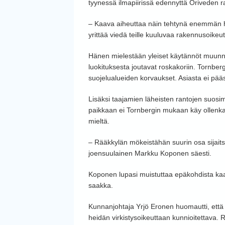
tyynessä ilmapiirissä edennyttä Oriveden 
– Kaava aiheuttaa näin tehtynä enemmän ha
yrittää viedä teille kuuluvaa rakennusoikeut
Hänen mielestään yleiset käytännöt muunn
luokituksesta joutavat roskakoriin. Tornbe
suojelualueiden korvaukset. Asiasta ei pääs
Lisäksi taajamien läheisten rantojen suosi
paikkaan ei Tornbergin mukaan käy ollenk
mieltä.
– Rääkkylän mökeistähän suurin osa sijaits
joensuulainen Markku Koponen säesti.
Koponen lupasi muistuttaa epäkohdista kaa
saakka.
Kunnanjohtaja Yrjö Eronen huomautti, että
heidän virkistysoikeuttaan kunnioitettava.