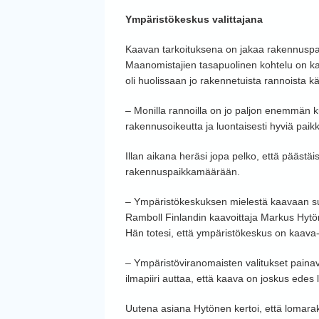
Ympäristökeskus valittajana
Kaavan tarkoituksena on jakaa rakennuspai
Maanomistajien tasapuolinen kohtelu on kau
oli huolissaan jo rakennetuista rannoista k
– Monilla rannoilla on jo paljon enemmän kui
rakennusoikeutta ja luontaisesti hyviä paik
Illan aikana heräsi jopa pelko, että päästä
rakennuspaikkamäärään.
– Ympäristökeskuksen mielestä kaavaan suu
Ramboll Finlandin kaavoittaja Markus Hytön
Hän totesi, että ympäristökeskus on kaava-
– Ympäristöviranomaisten valitukset paina
ilmapiiri auttaa, että kaava on joskus edes
Uutena asiana Hytönen kertoi, että lomara