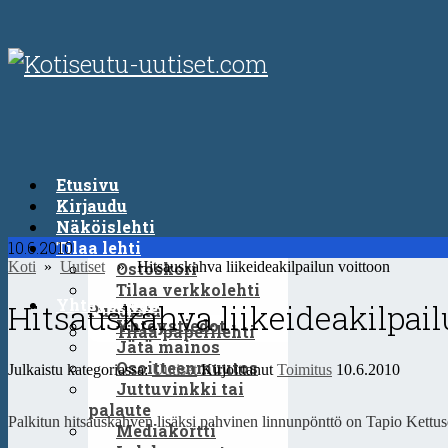
Etusivu
Kirjaudu
Näköislehti
10.6.2010
Tilaa lehti
Koti
»
Uutiset
» Hitsauskahva liikeideakilpailun voittoon
Ostoskori
Tilaa verkkolehti
Yhteystiedot
Hitsauskahva liikeideakilpail
Puodista
Yhteystiedot
Tilaa paperilehti
Jätä mainos
Osoitteenmuutos
Julkaistu kategoriassa:
Uutiset
Kirjoittanut
Toimitus
10.6.2010
Juttuvinkki tai
palaute
Palkitun hitsauskahven lisäksi pahvinen linnunpönttö on Tapio Kettus
Mediakortti