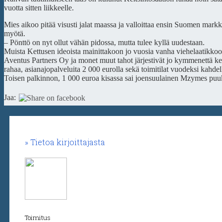
vuotta sitten liikkeelle.
Mies aikoo pitää visusti jalat maassa ja valloittaa ensin Suomen ma
myötä.
– Pönttö on nyt ollut vähän pidossa, mutta tulee kyllä uudestaan.
Muista Kettusen ideoista mainittakoon jo vuosia vanha viehelaatikkoo
Aventus Partners Oy ja monet muut tahot järjestivät jo kymmenettä ker
rahaa, asianajopalveluita 2 000 eurolla sekä toimitilat vuodeksi kahde
Toisen palkinnon, 1 000 euroa kisassa sai joensuulainen Mzymes puuk
Jaa:
Tietoa kirjoittajasta
Toimitus