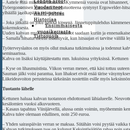
Lehden arvot
– Aattele niitä miljoonia hitsareita. Kymmeniä vuosia ovat hitsanneet, 
Vuoden teot
Työergonomisen ajatusmallin sivutuotteena syntynyt Ergowelder-hitsa
Antti-patsas
ylhäällä ja olkapäätä jännitettynä.
Historiaa
– Joka jätkällä on joku paikka kipeenä. Jännetuppitulehdus kämmeness
Ensimmäisestä
kokemuksesta.
vuosikerrasta
Uuden kahvan myötä sairauspoissaolot saadaan kuriin ja ennenaikais
Tietosuoja
– Samalla hitsatut metrin lisääntyvät, kun hitsaajan ei tarvitse välillä l
Työterveyslaitos on myös ollut mukana tutkimuksissa ja todennut kahvan
seminaarissa.
Kahva on lisäksi käyttäjätestattu mm. lukuisissa yrityksissä. Kettunen 
– Kyse on lihasmuistista. Viikon verran menee, että käsi tottuu uuteen
Sauman jälki voisi parantua, kun lihakset eivät enää tärise väsymykses
Liikeideavoiton perusteissa tärkeänän nostettiin esille myös keksinnön 
Tuotanto lähelle
Kettunen haluaa kahvan tuotannon ehdottomasti lähialueelle. Neuvot
kesälomien vuoksi alkuvuoteen.
– Kasaus tapahtuu Viinijärvellä, alussa omin voimin, myöhemmin ken
Kahva tulee olemaan edullinen, noin 250 euroa.
– Yhden sairaspäivän verran se maksaa. Siitähän voisi pyytää vaikka ton
Kahvan tutkimukseen taas on kulunut Keksintösäätiön rahaa noin satat