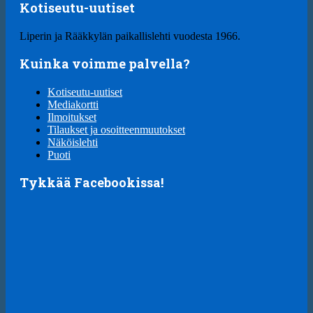
Kotiseutu-uutiset
Liperin ja Rääkkylän paikallislehti vuodesta 1966.
Kuinka voimme palvella?
Kotiseutu-uutiset
Mediakortti
Ilmoitukset
Tilaukset ja osoitteenmuutokset
Näköislehti
Puoti
Tykkää Facebookissa!