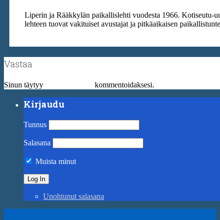
Liperin ja Rääkkylän paikallislehti vuodesta 1966. Kotiseutu-u
lehteen tuovat vakituiset avustajat ja pitkäaikaisen paikallistun
Vastaa
Sinun täytyy
kirjautua sisään
kommentoidaksesi.
Kirjaudu
Tunnus
Salasana
Muista minut
Unohtunut salasana