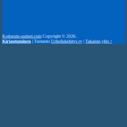
Kotiseutu-uutiset.com
Copyright © 2026.
Kirjautuminen
| Tuotanto
Urheilukehitys ry
|
Takaisin ylös ↑