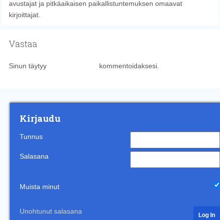
avustajat ja pitkäaikaisen paikallistuntemuksen omaavat
kirjoittajat.
Vastaa
Sinun täytyy
kirjautua sisään
kommentoidaksesi.
Kirjaudu
Tunnus
Salasana
Muista minut
Unohtunut salasana