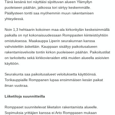
Tänä kesänä tori näyttäisi sijoittuvan alueen Ylämyllyn
puoleiseen päähän, jatkossa tori siirtyy keskemmälle.
Päällysteen tontti saa myöhemmin muun rakentamisen
yhteydessä.
Noin 1,3 hehtaarin kokoinen maa-ala kirkonkylän keskeisimmällä
paikalla on nyt kokonaisuudessaan Romppasten kiinteistöyhtiön
omistuksessa. Maakauppa Liperin seurakunnan kanssa
vahvistettiin äskettäin. Kauppaan sisältyy paikoitusalueen
rakentamisvelvoite tontin kirkon puoleiseen päähän. Paikoitustilat
on tarkoitettu sekä kirkkovieraiden että muiden alueella asioivien
käyttöön.
Seurakunta saa paikoitusalueet veloituksetta käyttöönsä.
Torikauppiaille Romppanen lupaa ensimmäisen kesän paikat
ilman vuokraa.
Liiketiloja suunnitteilla
Romppaset suunnitelevat liiketalon rakentamista alueelle.
Sopimuksia yrittäjien kanssa ei Arto Romppasen mukaan