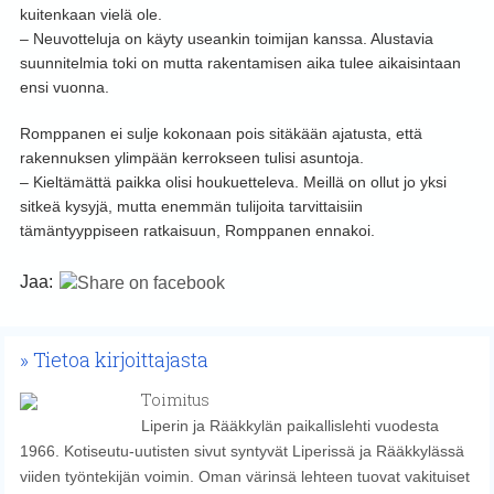
kuitenkaan vielä ole.
– Neuvotteluja on käyty useankin toimijan kanssa. Alustavia
suunnitelmia toki on mutta rakentamisen aika tulee aikaisintaan
ensi vuonna.
Romppanen ei sulje kokonaan pois sitäkään ajatusta, että
rakennuksen ylimpään kerrokseen tulisi asuntoja.
– Kieltämättä paikka olisi houkuetteleva. Meillä on ollut jo yksi
sitkeä kysyjä, mutta enemmän tulijoita tarvittaisiin
tämäntyyppiseen ratkaisuun, Romppanen ennakoi.
Jaa:
Tietoa kirjoittajasta
Toimitus
Liperin ja Rääkkylän paikallislehti vuodesta
1966. Kotiseutu-uutisten sivut syntyvät Liperissä ja Rääkkylässä
viiden työntekijän voimin. Oman värinsä lehteen tuovat vakituiset