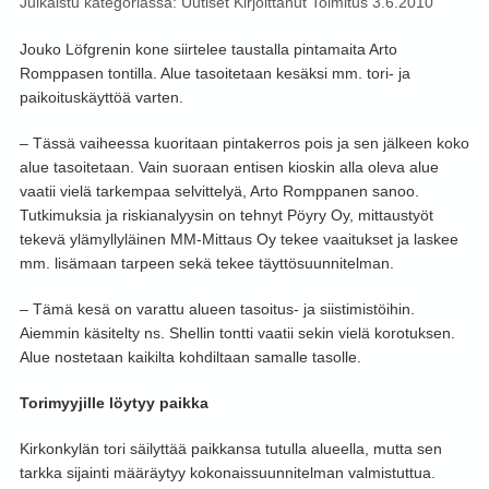
Julkaistu kategoriassa:
Uutiset
Kirjoittanut
Toimitus
3.6.2010
Jouko Löfgrenin kone siirtelee taustalla pintamaita Arto
Romppasen tontilla. Alue tasoitetaan kesäksi mm. tori- ja
paikoituskäyttöä varten.
– Tässä vaiheessa kuoritaan pintakerros pois ja sen jälkeen koko
alue tasoitetaan. Vain suoraan entisen kioskin alla oleva alue
vaatii vielä tarkempaa selvittelyä, Arto Romppanen sanoo.
Tutkimuksia ja riskianalyysin on tehnyt Pöyry Oy, mittaustyöt
tekevä ylämyllyläinen MM-Mittaus Oy tekee vaaitukset ja laskee
mm. lisämaan tarpeen sekä tekee täyttösuunnitelman.
– Tämä kesä on varattu alueen tasoitus- ja siistimistöihin.
Aiemmin käsitelty ns. Shellin tontti vaatii sekin vielä korotuksen.
Alue nostetaan kaikilta kohdiltaan samalle tasolle.
Torimyyjille löytyy paikka
Kirkonkylän tori säilyttää paikkansa tutulla alueella, mutta sen
tarkka sijainti määräytyy kokonaissuunnitelman valmistuttua.