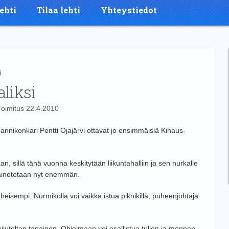
ehti
Tilaa lehti
Yhteystiedot
i
aliksi
Toimitus
22.4.2010
ikonkari Pentti Ojajärvi ottavat jo ensimmäisiä Kihaus-
n, sillä tänä vuonna keskitytään liikuntahalliin ja sen nurkalle
painotetaan nyt enemmän.
heisempi. Nurmikolla voi vaikka istua piknikillä, puheenjohtaja
ijuteltan tapainen. Ohjelmaan voi osallistua tullen ja mennen