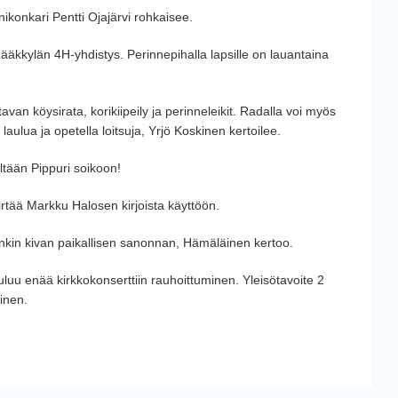
ikonkari Pentti Ojajärvi rohkaisee.
ääkkylän 4H-yhdistys. Perinnepihalla lapsille on lauantaina
avan köysirata, korikiipeily ja perinneleikit. Radalla voi myös
 laulua ja opetella loitsuja, Yrjö Koskinen kertoilee.
tään Pippuri soikoon!
irtää Markku Halosen kirjoista käyttöön.
jonkin kivan paikallisen sanonnan, Hämäläinen kertoo.
luu enää kirkkokonserttiin rauhoittuminen. Yleisötavoite 2
inen.