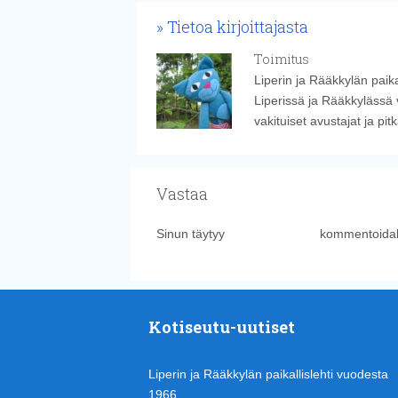
Tietoa kirjoittajasta
Toimitus
Liperin ja Rääkkylän paika
Liperissä ja Rääkkylässä 
vakituiset avustajat ja pi
Vastaa
Sinun täytyy
kirjautua sisään
kommentoidak
Kotiseutu-uutiset
Liperin ja Rääkkylän paikallislehti vuodesta
1966.