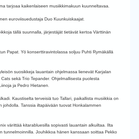
elma tarjoaa kaikenlaiseen musiikkimakuun kuunneltavaa.
uomen euroviisuedustaja Duo Kuunkuiskaajat.
ikkoja tällä suunnalla, järjestäjät tietävät kertoa Värttinän
tun Papat. Yö konserttiravintolassa soljuu Puhti Rymäkällä
yleisön suosikkeja lauantain ohjelmassa lienevät Karjalan
at Cats sekä Trio Tepander. Ohjelmallisesta puolesta
Liinoja ja Pedro Hietanen.
adi. Kaustiselta terveisiä tuo Tallari, paikallista musiikkia on
n johdolla. Tanssia iltapäivään tuovat Honkalammen
x värittää kitarabluesilla sopivasti lauantain alkuiltaa. Ilta
Kukan tunnelmoinnilla. Jouhikkoa hänen kanssaan soittaa Pekko