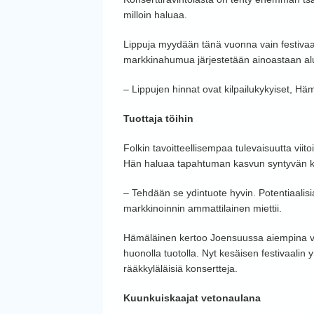
milloin haluaa.
Lippuja myydään tänä vuonna vain festivaali
markkinahumua järjestetään ainoastaan alu
– Lippujen hinnat ovat kilpailukykyiset, H
Tuottaja töihin
Folkin tavoitteellisempaa tulevaisuutta viito
Hän haluaa tapahtuman kasvun syntyvän ke
– Tehdään se ydintuote hyvin. Potentiaalisi
markkinoinnin ammattilainen miettii.
Hämäläinen kertoo Joensuussa aiempina vuos
huonolla tuotolla. Nyt kesäisen festivaalin
rääkkyläläisiä konsertteja.
Kuunkuiskaajat vetonaulana