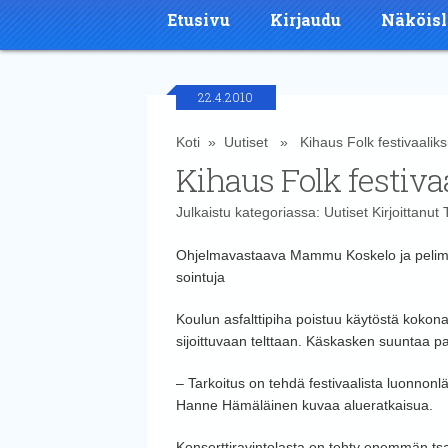
Etusivu
Kirjaudu
Näköisl
22.4.2010
Koti
»
Uutiset
» Kihaus Folk festivaaliks
Kihaus Folk festiva
Julkaistu kategoriassa:
Uutiset
Kirjoittanut
Ohjelmavastaava Mammu Koskelo ja pelimann
sointuja
Koulun asfalttipiha poistuu käytöstä kokonaa
sijoittuvaan telttaan. Käskasken suuntaa 
– Tarkoitus on tehdä festivaalista luonnonlä
Hanne Hämäläinen kuvaa alueratkaisua.
Konserttiravintolasta on tehty enemmän tsa