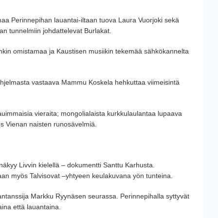
maa Perinnepihan lauantai-iltaan tuova Laura Vuorjoki sekä
lan tunnelmiin johdattelevat Burlakat.
kin omistamaa ja Kaustisen musiikin tekemää sähkökannelta
 ohjelmasta vastaava Mammu Koskela hehkuttaa viimeisintä
kauimmaisia vieraita; mongolialaista kurkkulaulantaa lupaava
s Vienan naisten runosävelmiä.
näkyy Livvin kielellä – dokumentti Santtu Karhusta.
aan myös Talvisovat –yhtyeen keulakuvana yön tunteina.
ansantanssija Markku Ryynäsen seurassa. Perinnepihalla syttyvät
aina että lauantaina.