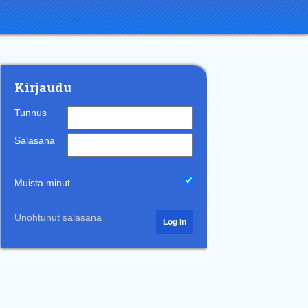
Kirjaudu
Tunnus
Salasana
Muista minut
Unohtunut salasana