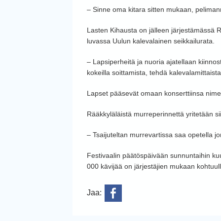
– Sinne oma kitara sitten mukaan, pelimann
Lasten Kihausta on jälleen järjestämässä R
luvassa Uulun kalevalainen seikkailurata.
– Lapsiperheitä ja nuoria ajatellaan kiinnost
kokeilla soittamista, tehdä kalevalamittaista
Lapset pääsevät omaan konserttiinsa nimel
Rääkkyläläistä murreperinnettä yritetään si
– Tsaijuteltan murrevartissa saa opetella 
Festivaalin päätöspäivään sunnuntaihin kuu
000 kävijää on järjestäjien mukaan kohtuull
Jaa: