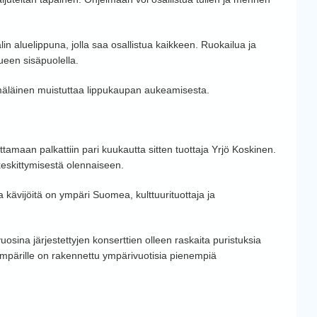
n aluelippuna, jolla saa osallistua kaikkeen. Ruokailua ja
een sisäpuolella.
ämäläinen muistuttaa lippukaupan aukeamisesta.
ittamaan palkattiin pari kuukautta sitten tuottaja Yrjö Koskinen.
skittymisestä olennaiseen.
a kävijöitä on ympäri Suomea, kulttuurituottaja ja
ina järjestettyjen konserttien olleen raskaita puristuksia
 ympärille on rakennettu ympärivuotisia pienempiä