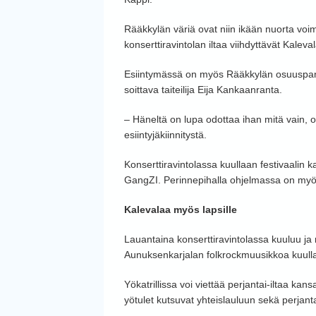
Rääkkylän väriä ovat niin ikään nuorta voi
konserttiravintolan iltaa viihdyttävät Kaleva
Esiintymässä on myös Rääkkylän osuuspan
soittava taiteilija Eija Kankaanranta.
– Häneltä on lupa odottaa ihan mitä vain,
esiintyjäkiinnitystä.
Konserttiravintolassa kuullaan festivaalin 
GangZI. Perinnepihalla ohjelmassa on myö
Kalevalaa myös lapsille
Lauantaina konserttiravintolassa kuuluu ja 
Aunuksenkarjalan folkrockmuusikkoa kuull
Yökatrillissa voi viettää perjantai-iltaa k
yötulet kutsuvat yhteislauluun sekä perjant