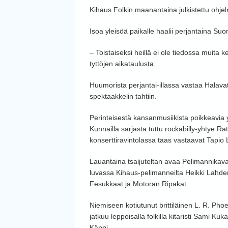
Kihaus Folkin maanantaina julkistettu ohj
Isoa yleisöä paikalle haalii perjantaina S
– Toistaiseksi heillä ei ole tiedossa muita ke
tyttöjen aikataulusta.
Huumorista perjantai-illassa vastaa Halava
spektaakkelin tahtiin.
Perinteisestä kansanmusiikista poikkeavia 
Kunnailla sarjasta tuttu rockabilly-yhtye R
konserttiravintolassa taas vastaavat Tapio 
Lauantaina tsaijuteltan avaa Pelimannikavalk
luvassa Kihaus-pelimanneilta Heikki Lahde
Fesukkaat ja Motoran Ripakat.
Niemiseen kotiutunut brittiläinen L. R. Phoeni
jatkuu leppoisalla folkilla kitaristi Sami 
Käppi.