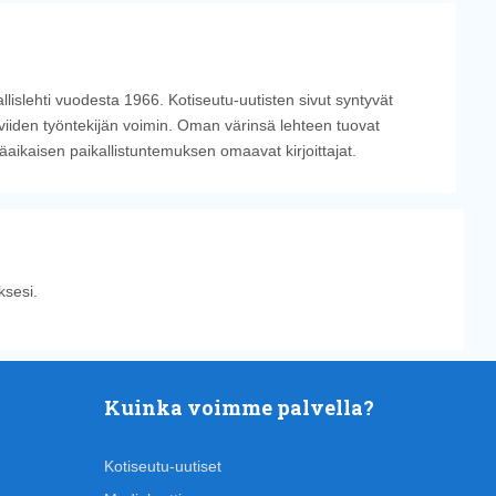
llislehti vuodesta 1966. Kotiseutu-uutisten sivut syntyvät
viiden työntekijän voimin. Oman värinsä lehteen tuovat
tkäaikaisen paikallistuntemuksen omaavat kirjoittajat.
sesi.
Kuinka voimme palvella?
Kotiseutu-uutiset