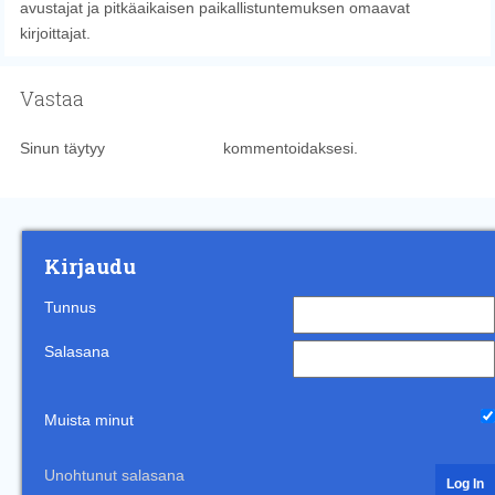
avustajat ja pitkäaikaisen paikallistuntemuksen omaavat
kirjoittajat.
Vastaa
Sinun täytyy
kirjautua sisään
kommentoidaksesi.
Kirjaudu
Tunnus
Salasana
Muista minut
Unohtunut salasana