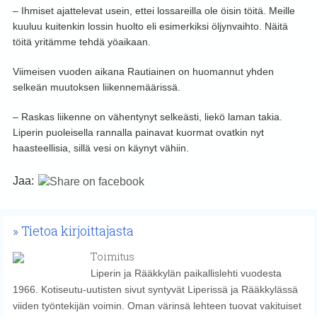
– Ihmiset ajattelevat usein, ettei lossareilla ole öisin töitä. Meille
kuuluu kuitenkin lossin huolto eli esimerkiksi öljynvaihto. Näitä
töitä yritämme tehdä yöaikaan.
Viimeisen vuoden aikana Rautiainen on huomannut yhden
selkeän muutoksen liikennemäärissä.
– Raskas liikenne on vähentynyt selkeästi, liekö laman takia.
Liperin puoleisella rannalla painavat kuormat ovatkin nyt
haasteellisia, sillä vesi on käynyt vähiin.
Jaa:
Tietoa kirjoittajasta
Toimitus
Liperin ja Rääkkylän paikallislehti vuodesta
1966. Kotiseutu-uutisten sivut syntyvät Liperissä ja Rääkkylässä
viiden työntekijän voimin. Oman värinsä lehteen tuovat vakituiset