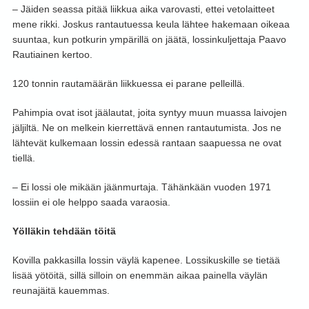
– Jäiden seassa pitää liikkua aika varovasti, ettei vetolaitteet
mene rikki. Joskus rantautuessa keula lähtee hakemaan oikeaa
suuntaa, kun potkurin ympärillä on jäätä, lossinkuljettaja Paavo
Rautiainen kertoo.
120 tonnin rautamäärän liikkuessa ei parane pelleillä.
Pahimpia ovat isot jäälautat, joita syntyy muun muassa laivojen
jäljiltä. Ne on melkein kierrettävä ennen rantautumista. Jos ne
lähtevät kulkemaan lossin edessä rantaan saapuessa ne ovat
tiellä.
– Ei lossi ole mikään jäänmurtaja. Tähänkään vuoden 1971
lossiin ei ole helppo saada varaosia.
Yölläkin tehdään töitä
Kovilla pakkasilla lossin väylä kapenee. Lossikuskille se tietää
lisää yötöitä, sillä silloin on enemmän aikaa painella väylän
reunajäitä kauemmas.