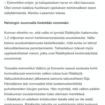
– Esimerkiksi erityis- ja tukiopetuksen tarve on ollut kasvussa.
Olen ennen kaikkea huolissani opetuksen toiminnallisen tason
säilyttämisestä, Markku Laasonen toteaa.
Helsingin suunnalla tiedetään enemmän
Kunnan elinehto on, että valtio ei tyrmää Rääkkylän hakemusta
1,2 miljoonan euron harkinnanvaraisesta avustuksesta. Valtio
katsoo avustushakemusta käsitellessään, mitä kunta on tehnyt
taloustilanteensa parantamiseksi. Tarkasteluun tulevat myös
oppilaskohtaiset menot, jotka ovat Rääkkylässä keskimääräistä
suuremmat.
Toisaalta esimerkiksi Valtimo ja Ilomantsi saavat asukasta kohti
huomattavasti enemmän valtion tukea kuin Rääkkylä.
Valtuustokokouksen jälkeisenä aamuna taloussihteeri Eija
Hämäläinen teki normaalisti töitä luottamushenkilöitä
puhuttaneiden lukujen parissa. Hän myöntää, että valtion päätös
kriisikunnan avustamisestan tulee olemaan merkittävä.
– Rääkkylä on edelleen kriisikuntien listalla eikä se ole sieltä
poistumassa. Rääkkylän taloutta on mahdotonta pitää pystyssä,