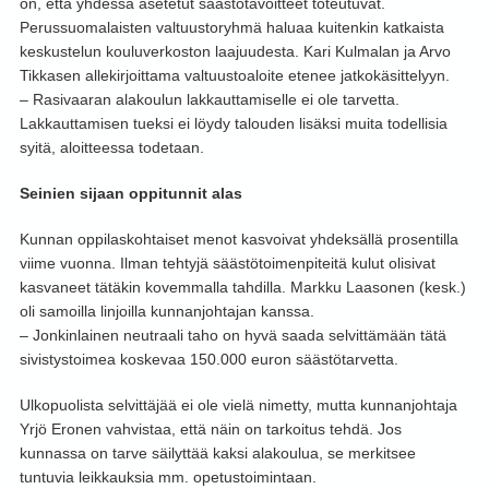
on, että yhdessä asetetut säästötavoitteet toteutuvat.
Perussuomalaisten valtuustoryhmä haluaa kuitenkin katkaista
keskustelun kouluverkoston laajuudesta. Kari Kulmalan ja Arvo
Tikkasen allekirjoittama valtuustoaloite etenee jatkokäsittelyyn.
– Rasivaaran alakoulun lakkauttamiselle ei ole tarvetta.
Lakkauttamisen tueksi ei löydy talouden lisäksi muita todellisia
syitä, aloitteessa todetaan.
Seinien sijaan oppitunnit alas
Kunnan oppilaskohtaiset menot kasvoivat yhdeksällä prosentilla
viime vuonna. Ilman tehtyjä säästötoimenpiteitä kulut olisivat
kasvaneet tätäkin kovemmalla tahdilla. Markku Laasonen (kesk.)
oli samoilla linjoilla kunnanjohtajan kanssa.
– Jonkinlainen neutraali taho on hyvä saada selvittämään tätä
sivistystoimea koskevaa 150.000 euron säästötarvetta.
Ulkopuolista selvittäjää ei ole vielä nimetty, mutta kunnanjohtaja
Yrjö Eronen vahvistaa, että näin on tarkoitus tehdä. Jos
kunnassa on tarve säilyttää kaksi alakoulua, se merkitsee
tuntuvia leikkauksia mm. opetustoimintaan.