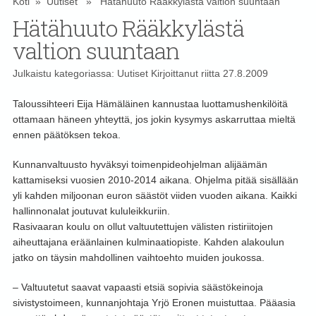
Koti
»
Uutiset
» Hätähuuto Rääkkylästä valtion suuntaan
Hätähuuto Rääkkylästä
valtion suuntaan
Julkaistu kategoriassa:
Uutiset
Kirjoittanut
riitta
27.8.2009
Taloussihteeri Eija Hämäläinen kannustaa luottamushenkilöitä
ottamaan häneen yhteyttä, jos jokin kysymys askarruttaa mieltä
ennen päätöksen tekoa.
Kunnanvaltuusto hyväksyi toimenpideohjelman alijäämän
kattamiseksi vuosien 2010-2014 aikana. Ohjelma pitää sisällään
yli kahden miljoonan euron säästöt viiden vuoden aikana. Kaikki
hallinnonalat joutuvat kululeikkuriin.
Rasivaaran koulu on ollut valtuutettujen välisten ristiriitojen
aiheuttajana eräänlainen kulminaatiopiste. Kahden alakoulun
jatko on täysin mahdollinen vaihtoehto muiden joukossa.
– Valtuutetut saavat vapaasti etsiä sopivia säästökeinoja
sivistystoimeen, kunnanjohtaja Yrjö Eronen muistuttaa. Pääasia