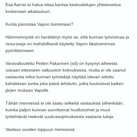
Esa Aarnio ei halua ottaa kantaa keskustelujen yhteenvetoa
koskevaan aikatauluun.
Kunta panostaa Vapon toimintaan?
Hämmennystä on herättänyt myös se, että kunnan työvoimaa ja
resursseja on mahdollisesti käytetty Vapon liiketoiminnan
pyörittämiseen.
Varavaltuutettu Petteri Pakarinen (sd) on kysynyt aiheesta
useaan otteeseen valtuuston kokouksissa, mutta ei ole saanut
vastausta miksi kunnan työntekijä näyttää olevan sidottu
kahdeksan tuntia joka päivä tehtäviin, jotka kuuluisivat kaiken
järjen mukaan Vapolle.
Tähän mennessä ei ole saatu selkeitä vastauksia siihenkään,
kuinka paljon kunnan suorittamat huoltotoimet ja muut
työtehtävät nielevät vuokrasopimuksesta saatavia tuloja.
Vastaus vuoden loppuun mennessä