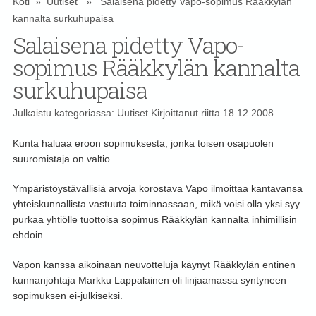
Koti
»
Uutiset
» Salaisena pidetty Vapo-sopimus Rääkkylän
kannalta surkuhupaisa
Salaisena pidetty Vapo-
sopimus Rääkkylän kannalta
surkuhupaisa
Julkaistu kategoriassa:
Uutiset
Kirjoittanut
riitta
18.12.2008
Kunta haluaa eroon sopimuksesta, jonka toisen osapuolen
suuromistaja on valtio.
Ympäristöystävällisiä arvoja korostava Vapo ilmoittaa kantavansa
yhteiskunnallista vastuuta toiminnassaan, mikä voisi olla yksi syy
purkaa yhtiölle tuottoisa sopimus Rääkkylän kannalta inhimillisin
ehdoin.
Vapon kanssa aikoinaan neuvotteluja käynyt Rääkkylän entinen
kunnanjohtaja Markku Lappalainen oli linjaamassa syntyneen
sopimuksen ei-julkiseksi.