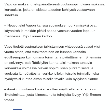
Vapo on maksanut etupainotteisesti vuokrasopimuksen mukaisia
korvauksia, jotka on sidottu talouden kehitystä vastaavaan
indeksiin.
– Neuvottelut Vapon kanssa sopimuksen purkamiseksi ovat
käynnissä ja meidän pitäisi saada vastaus vuoden loppuun
mennessä, Yrjö Eronen kertoo.
Vapo tiedotti sopimuksen julkistamisen yhteydessä vajaat viisi
vuotta sitten, että vuokraaminen on kunnan kannalta
edullisempaa kuin omana toimintana pyörittäminen. Sittemmin
on selvinnyt, että Rääkkylän kannattaisi maksaa tuntuvia
korvauksia voimassa olevan sopimuksen purkamisesta ja
vuokrata lämpölaitos ja -verkko jollekin toiselle toimijalle, joka
hyödyttäisi kuntaa aivan toisella tavalla kuin nykyinen tilanne.
– Ainakin muutama kuukausi sitten näytti siltä, että tämä on
liiketoimintaa, josta kiinnostuneita toimijoita löytyy, Yrjö Eronen
toteaa.