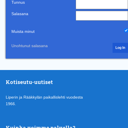
Tunnus
Salasana
Muista minut
Unohtunut salasana
Kotiseutu-uutiset
Liperin ja Rääkkylän paikallislehti vuodesta
1966.
Kuinka voimme palvella?