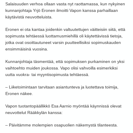
Salaisuuden verhoa ollaan vasta nyt raottamassa, kun nykyinen
kunnanjohtaja Yrjö Eronen ilmoitti Vapon kanssa parhaillaan
käytävistä neuvotteluista.
Eronen ei ota kantaa joidenkin valtuutettujen väitteisiin siitä, että
sopimusta tehtäessä luottamusmiehillä oli käytettävissä tietoja,
jotka ovat osoittautuneet varsin puutteellisiksi sopimuskauden
ensimmäisinä vuosina.
Kunnanjohtaja täsmentää, että sopimuksen purkaminen on yksi
vaihtoehto muiden joukossa. Vapo olisi vahvoilla esimerkiksi
uutta vuokra- tai myyntisopimusta tehtäessä.
– Liiketoimintaan tarvitaan asiantunteva ja luotettava toimija,
Eronen näkee.
Vapon tuotantopäällikkö Esa Aarnio myöntää käynnissä olevat
neuvottelut Rääkkylän kanssa:
– Päivitämme molempien osapuolien näkemystä tilanteesta.