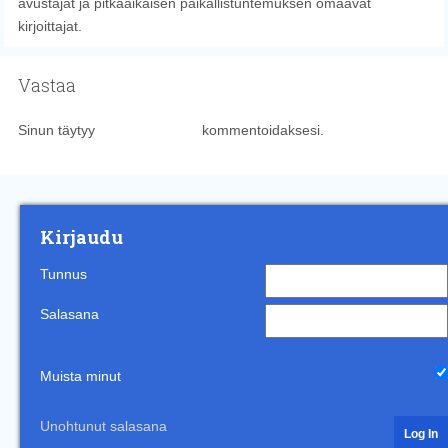
avustajat ja pitkäaikaisen paikallistuntemuksen omaavat
kirjoittajat.
Vastaa
Sinun täytyy
kirjautua sisään
kommentoidaksesi.
Kirjaudu
Tunnus
Salasana
Muista minut
Unohtunut salasana