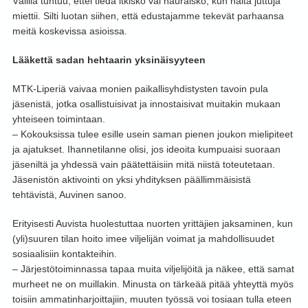
Välillä tuntuu, ettei tiedä itkiskö vai nauraisko, kun näitä juttuja
miettii. Silti luotan siihen, että edustajamme tekevät parhaansa
meitä koskevissa asioissa.
Lääkettä sadan hehtaarin yksinäisyyteen
MTK-Liperiä vaivaa monien paikallisyhdistysten tavoin pula
jäsenistä, jotka osallistuisivat ja innostaisivat muitakin mukaan
yhteiseen toimintaan.
– Kokouksissa tulee esille usein saman pienen joukon mielipiteet
ja ajatukset. Ihannetilanne olisi, jos ideoita kumpuaisi suoraan
jäseniltä ja yhdessä vain päätettäisiin mitä niistä toteutetaan.
Jäsenistön aktivointi on yksi yhdityksen päällimmäisistä
tehtävistä, Auvinen sanoo.
Erityisesti Auvista huolestuttaa nuorten yrittäjien jaksaminen, kun
(yli)suuren tilan hoito imee viljelijän voimat ja mahdollisuudet
sosiaalisiin kontakteihin.
– Järjestötoiminnassa tapaa muita viljelijöitä ja näkee, että samat
murheet ne on muillakin. Minusta on tärkeää pitää yhteyttä myös
toisiin ammatinharjoittajiin, muuten työssä voi tosiaan tulla eteen