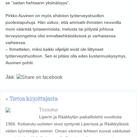
se ”sadan hehtaarin yksinäisyys”.
Pirkko Auvinen on myös ehdoton työterveyshuollon
puolestapuhuja. Hän uskoo, että ammatti-ihmisten neuvoilla
moni vääristä työasennoista, melusta tai pölystä johtuva
terveysongelma olisi ennaltaehkäistävissä jo varhaisessa
vaiheessa.
– Ihmettelen, miksi kaikki viljelijät eivät ole liittyneet
työterveyshuoltoon. Sen ei pitäisi olla edes kustannuskysymys,
Auvinen pohtii.
Jaa:
Tietoa kirjoittajasta
Toimitus
Liperin ja Rääkkylän paikallislehti vuodesta
1966. Kotiseutu-uutisten sivut syntyvät Liperissä ja Rääkkylässä
viiden työntekijän voimin. Oman värinsä lehteen tuovat vakituiset