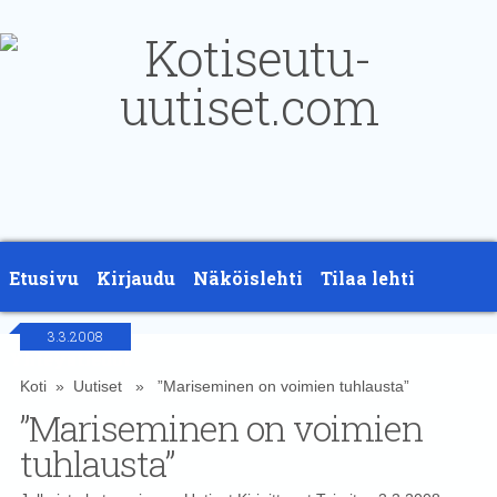
Etusivu
Kirjaudu
Näköislehti
Tilaa lehti
3.3.2008
Yhteystiedot
Koti
»
Uutiset
» ”Mariseminen on voimien tuhlausta”
”Mariseminen on voimien
tuhlausta”