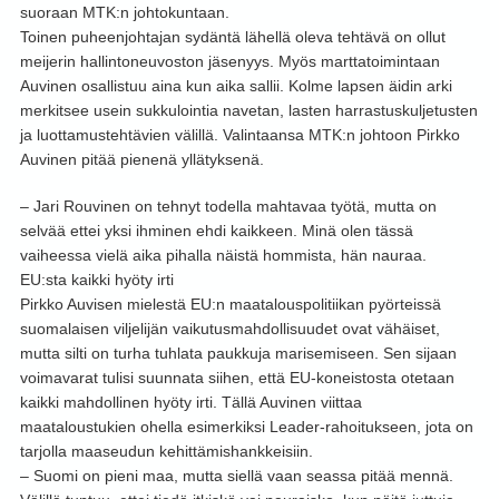
suoraan MTK:n johtokuntaan.
Toinen puheenjohtajan sydäntä lähellä oleva tehtävä on ollut
meijerin hallintoneuvoston jäsenyys. Myös marttatoimintaan
Auvinen osallistuu aina kun aika sallii. Kolme lapsen äidin arki
merkitsee usein sukkulointia navetan, lasten harrastuskuljetusten
ja luottamustehtävien välillä. Valintaansa MTK:n johtoon Pirkko
Auvinen pitää pienenä yllätyksenä.
– Jari Rouvinen on tehnyt todella mahtavaa työtä, mutta on
selvää ettei yksi ihminen ehdi kaikkeen. Minä olen tässä
vaiheessa vielä aika pihalla näistä hommista, hän nauraa.
EU:sta kaikki hyöty irti
Pirkko Auvisen mielestä EU:n maatalouspolitiikan pyörteissä
suomalaisen viljelijän vaikutusmahdollisuudet ovat vähäiset,
mutta silti on turha tuhlata paukkuja marisemiseen. Sen sijaan
voimavarat tulisi suunnata siihen, että EU-koneistosta otetaan
kaikki mahdollinen hyöty irti. Tällä Auvinen viittaa
maataloustukien ohella esimerkiksi Leader-rahoitukseen, jota on
tarjolla maaseudun kehittämishankkeisiin.
– Suomi on pieni maa, mutta siellä vaan seassa pitää mennä.