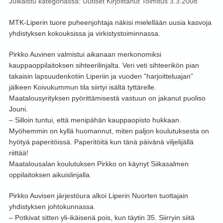
Julkaistu kategoriassa:
Uutiset
Kirjoittanut
Toimitus
3.3.2008
MTK-Liperin tuore puheenjohtaja näkisi mielellään uusia kasvoja
yhdistyksen kokouksissa ja virkistystoiminnassa.
Pirkko Auvinen valmistui aikanaan merkonomiksi
kauppaoppilaitoksen sihteerilinjalta. Veri veti sihteerikön pian
takaisin lapsuudenkotiin Liperiin ja vuoden ”harjoitteluajan”
jälkeen Koivukummun tila siirtyi isältä tyttärelle.
Maatalousyrityksen pyörittämisestä vastuun on jakanut puoliso
Jouni.
– Silloin tuntui, että menipähän kauppaopisto hukkaan.
Myöhemmin on kyllä huomannut, miten paljon koulutuksesta on
hyötyä paperitöissä. Paperitöitä kun tänä päivänä viljelijällä
riittää!
Maatalousalan koulutuksen Pirkko on käynyt Siikasalmen
oppilaitoksen aikuislinjalla.
Pirkko Auvisen järjestöura alkoi Liperin Nuorten tuottajain
yhdistyksen johtokunnassa.
– Potkivat sitten yli-ikäisenä pois, kun täytin 35. Siirryin siitä