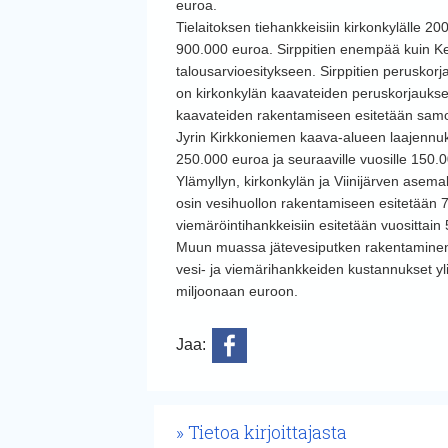
euroa.
Tielaitoksen tiehankkeisiin kirkonkylälle 
900.000 euroa. Sirppitien enempää kuin Ke
talousarvioesitykseen. Sirppitien peruskor
on kirkonkylän kaavateiden peruskorjauksee
kaavateiden rakentamiseen esitetään samoil
Jyrin Kirkkoniemen kaava-alueen laajennuk
250.000 euroa ja seuraaville vuosille 150.
Ylämyllyn, kirkonkylän ja Viinijärven asemak
osin vesihuollon rakentamiseen esitetään 
viemäröintihankkeisiin esitetään vuosittai
Muun muassa jätevesiputken rakentaminen
vesi- ja viemärihankkeiden kustannukset 
miljoonaan euroon.
Jaa:
Tietoa kirjoittajasta