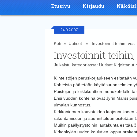
Etusivu
Kirjaudu
Näköisl
24.9.2007
Koti
»
Uutiset
» Investoinnit teihin, vesii
Investoinnit teihin,
Julkaistu kategoriassa:
Uutiset
Kirjoittanut
r
Kiinteistöjen peruskorjaukseen esitetään v
Kohteista päätetään käyttösuunnitelmien y
Puistojen ja leikkikenttien menokohdalle tar
Ensi vuoden kohteina ovat Jyrin Marssipu
uimalan kunnostus.
Kirkkoniemen kaavateiden laajennukseen lau
rakentamiseen ja suunnitteluun esitetään 
Muihin päällystystöihin lautakunta esittää 
Kirkonkylän uuden koulutien loppuunrakenta