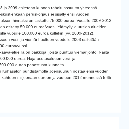
2008 ja 2009 esitetaan kunnan rahoitusosuutta yhteensä
skustienkään peruskorjaus ei sisälly ensi vuoden
jauksen hinnaksi on laskettu 75.000 euroa. Vuosille 2009-2012
n esitetty 50.000 euroa/vuosi. Ylämyllylle uusien alueiden
le vuosille 100.000 euroa kullekin (vv. 2009-2012).
seen vesi- ja viemärihuoltoon vuodelle 2008 esitetään
000 euroa/vuosi.
aava-alueilla on paikkoja, joista puuttuu viemärijohto. Näiltä
700.000 euroa. Haja-asutusalueen vesi- ja
n 500.000 euron panostusta kunnalta.
 Kuhasalon puhdistamolle Joensuuhun nostaa ensi vuoden
yli kahteen miljoonaan euroon ja vuoteen 2012 mennessä 5,65