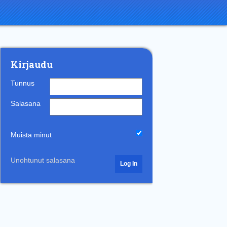
Kirjaudu
Tunnus
Salasana
Muista minut
Unohtunut salasana