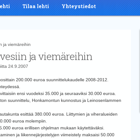
ehti
Tilaa lehti
Yhteystiedot
n ja viemäreihin
 vesiin ja viemäreihin
iitta
24.9.2007
uosittain 200.000 euroa suunnittelukaudelle 2008-2012.
hteydessä.
vittaisiin ensi vuodeksi 35.000 ja seuraaviksi 30.000 euroa.
iston suunnittelu, Honkamontun kunnostus ja Leinosenlammen
takunta esittää 380.000 euroa. Liittymien ja viheralueiden
10.000 euroa molempiin.
35.000 euroa erillisen ohjelman mukaan käytettäväksi.
minen ja liikennejärjestelyjen viimeistely maksaisi 50.000