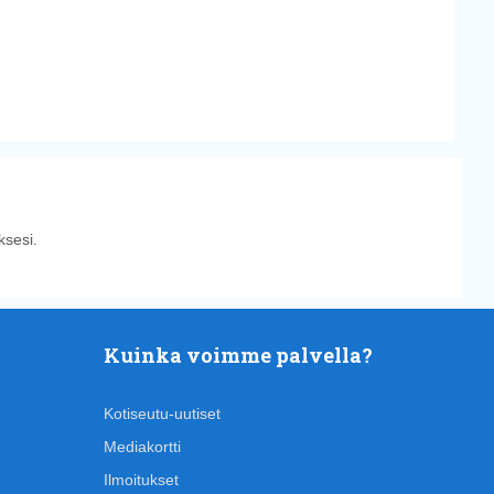
sesi.
Kuinka voimme palvella?
Kotiseutu-uutiset
Mediakortti
Ilmoitukset