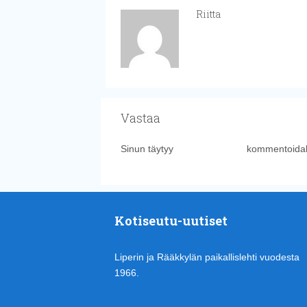
Riitta
Vastaa
Sinun täytyy
kirjautua sisään
kommentoidak
Kotiseutu-uutiset
Liperin ja Rääkkylän paikallislehti vuodesta
1966.