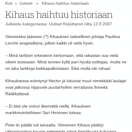
Koti
»
Uutiset
» Kihaus haihtuu historiaan
Kihaus haihtuu historiaan
Julkaistu kategoriassa:
Uutiset
Kirjoittanut
riitta
13.9.2007
Viimeiseksi jääneen (?) Kihauksen taiteellinen johtaja Pauliina
Lerche avajaisiltana, jolloin kaikki oli vielä hyvin.
– Minä tarttisin orkesterin kertomaan, että rakastan sua vielä
oikein tosissaan. Minä tunnen kyllä pari hyvää soittajaa, mutta ne
on aika tarkkoja keikkapalkoistaan. Eikä mulla ole rahaa!
Kihauksessa esiintynyt Hector ja lukuisat muut nimekkäät laulajat
ovat jatkossa riippuviin puutarhoihin verrattavia ihmeitä
Rääkkylässä.
– Ei tätä ole voinut itkemättä niellä, Kihauksen
markkinointisihteeri Sari Hirvonen toteaa.
Piste iin päälle tuli taivaalta. Viimeinen Kihaus päättyi
ukkosmyrskyn kouriin seitsemäs päivä heinäkuuta kuluvana