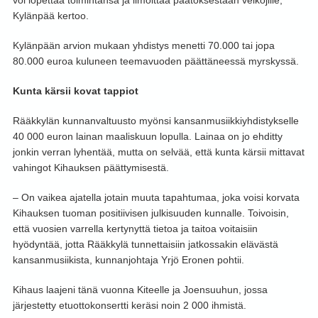
voi lopettaa toimintansa ja ilmoittaa päätöksestään velkojille,
Kylänpää kertoo.
Kylänpään arvion mukaan yhdistys menetti 70.000 tai jopa
80.000 euroa kuluneen teemavuoden päättäneessä myrskyssä.
Kunta kärsii kovat tappiot
Rääkkylän kunnanvaltuusto myönsi kansanmusiikkiyhdistykselle
40 000 euron lainan maaliskuun lopulla. Lainaa on jo ehditty
jonkin verran lyhentää, mutta on selvää, että kunta kärsii mittavat
vahingot Kihauksen päättymisestä.
– On vaikea ajatella jotain muuta tapahtumaa, joka voisi korvata
Kihauksen tuoman positiivisen julkisuuden kunnalle. Toivoisin,
että vuosien varrella kertynyttä tietoa ja taitoa voitaisiin
hyödyntää, jotta Rääkkylä tunnettaisiin jatkossakin elävästä
kansanmusiikista, kunnanjohtaja Yrjö Eronen pohtii.
Kihaus laajeni tänä vuonna Kiteelle ja Joensuuhun, jossa
järjestetty etuottokonsertti keräsi noin 2 000 ihmistä.