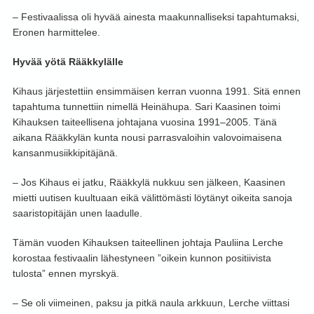
– Festivaalissa oli hyvää ainesta maakunnalliseksi tapahtumaksi,
Eronen harmittelee.
Hyvää yötä Rääkkylälle
Kihaus järjestettiin ensimmäisen kerran vuonna 1991. Sitä ennen
tapahtuma tunnettiin nimellä Heinähupa. Sari Kaasinen toimi
Kihauksen taiteellisena johtajana vuosina 1991–2005. Tänä
aikana Rääkkylän kunta nousi parrasvaloihin valovoimaisena
kansanmusiikkipitäjänä.
– Jos Kihaus ei jatku, Rääkkylä nukkuu sen jälkeen, Kaasinen
mietti uutisen kuultuaan eikä välittömästi löytänyt oikeita sanoja
saaristopitäjän unen laadulle.
Tämän vuoden Kihauksen taiteellinen johtaja Pauliina Lerche
korostaa festivaalin lähestyneen ”oikein kunnon positiivista
tulosta” ennen myrskyä.
– Se oli viimeinen, paksu ja pitkä naula arkkuun, Lerche viittasi