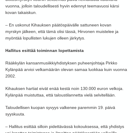
vuonna, jolloin taloudellisesti hyvin edennyt teemavuosi kärsi
kovan takaiskun.
– En uskonut Kihauksen päätöspäivälle sattuneen kovan
myrskyn jälkeen, että tämä olisi tässä, Hirvonen muistelee ja
myöntää lopullisten lukujen olleen järkytys.
Hallitus esittää toiminnan lopettamista
Rääkkylän kansanmusiikkiyhdistyksen puheenjohtaja Pirkko
Kylänpää arvioi velkamäärän olevan samaa luokkaa kuin vuonna
2002.
Kihauksen hartiat eivät enää kestä noin 130.000 euron velkoja.
Kylänpää muistuttaa, että taloustilannetta vielä selvitellään.
Taloudellisen kuopan syvyys valkenee paremmin 19. päivä
syyskuuta.
– Hallitus esittää silloin pidettävässä kokouksessa, että yhdistys