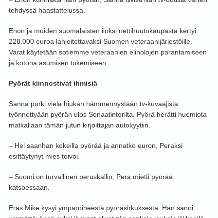
tehdyssä haastattelussa.
Enon ja muiden suomalaisten iloksi nettihuutokaupasta kertyi
228.000 euroa lahjoitettavaksi Suomen veteraanijärjestöille.
Varat käytetään sotiemme veteraanien elinolojen parantamiseen
ja kotona asumisen tukemiseen.
Pyörät kiinnostivat ihmisiä
Sanna purki vielä hiukan hämmennystään tv-kuvaajista
työnnettyään pyörän ulos Senaatintorilta. Pyörä herätti huomiota
matkallaan tämän jutun kirjoittajan autokyytiin.
– Hei saanhan kokeilla pyörää ja annatko euron, Peraksi
esittäytynyt mies toivoi.
– Suomi on turvallinen peruskallio, Pera mietti pyörää
katsoessaan.
Eräs Mike kysyi ympäröineestä pyöräsirkuksesta. Hän sanoi