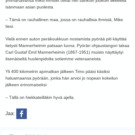
ymmärtävänsä miksi ihmiset olivat niin sankoin joukoin liikkeellä
isänmaan asian puolesta.
– Tämä on rauhallinen maa, jossa on rauhallisia ihmisiä, Mike
tiesi.
Vielä ennen auton peräkoukkuun nostamista pyörää piti käyttää
tietysti Mannerheimin patsaan luona. Pyörän ohjaustangon takaa
Carl Gustaf Emil Mannerheimin (1867-1951) muisto näyttäytyi
itsenäiseltä huolenpidolta sotiemme veteraaneista.
Yli 400 kilometrin ajomatkan jälkeen Timo pääsi käsiksi
haluamaansa pyörään, jonka hän arvioi jo nopean kokeilun
jälkeen erinomaiseksi:
– Tällä on hiekkateilläkin hyvä ajella.
Jaa: