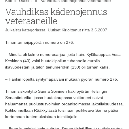
Koti
»
Uutiset
» Vauhdikas kädenojennus veteraaneille
Vauhdikas kädenojennus
veteraaneille
Julkaistu kategoriassa:
Uutiset
Kirjoittanut
riitta
3.5.2007
Timon armeijapyörän numero on 276.
– Minulla oli kolme numerosarjaa, joita hain. Kyläkauppias Vesa
Keskinen (40) voitti huutokilpailun tuhannella eurolla
ikävuodestani ja talon tienumerokin (130) oli turhan kallis.
– Hankin lopulta syntymäpäiväni mukaan pyörän numero 276.
Timon siskontyttö Sanna Soininen haki pyörän Helsingin
Senaatintorilta, jossa huutokaupassa voittaneet saivat
haluamansa puolustusvoimien organisoimassa jakotilaisuudessa.
Kotikonnuillaan Rääkkylässä toisinaan poikkeava Sanna pääsi
kertomaan tuntemuksistaan toimittajalle.
– Enon kunniaksi hain pyörän, Sanna tiivisti illan tv-uutisia varten