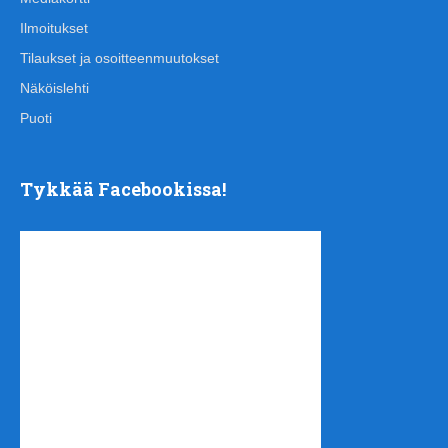
Ilmoitukset
Tilaukset ja osoitteenmuutokset
Näköislehti
Puoti
Tykkää Facebookissa!