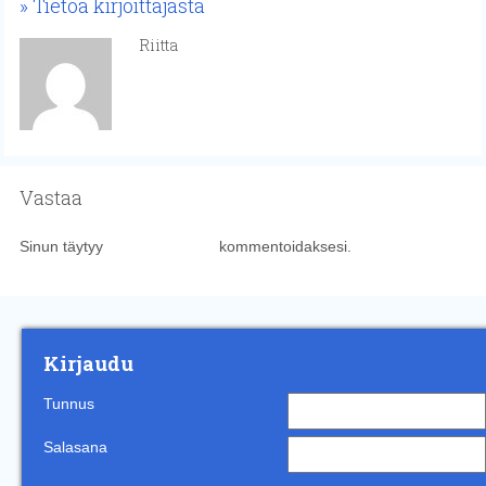
Tietoa kirjoittajasta
Riitta
Vastaa
Sinun täytyy
kirjautua sisään
kommentoidaksesi.
Kirjaudu
Tunnus
Salasana