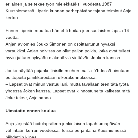
erilainen ja se tekee työn mielekkääksi, vuodesta 1987
Kuusniemessä Liperin kunnan perhepäivähoitajana toiminut Anja
kertoo.
Ennen Liperiin muuttoa hän ehti hoitaa joensuulaisten lapsia 14
vuotta.
Anjan aviomies Jouko Simonen on osoittautunut hyväksi
varaukiksi. Anjan hoivissa on ollut paljon poikia, jotka ovat tulleet
hyvin juttuun nykyään eläkepäiviä viettävän Joukon kanssa.
Jouko näyttää pojankoltiaisille miehen mallia. Yhdessä pinotaan
polttopuita ja nikkaroidaan ulkorakennuksessa.
– Lapset ovat minun vastuullani, mutta tavallaan teen tätä työtä
yhdessä Joken kanssa. Lapset ovat kiinnostuneita kaikesta mitä
Joke tekee, Anja sanoo.
Uimataito ennen koulua
Anja järjestää hoitolapsilleen jonkinlaisen tapahtumapäivän
vähintään kerran vuodessa. Toissa perjantaina Kuusniemessä
hiihdettiin kilpaa.