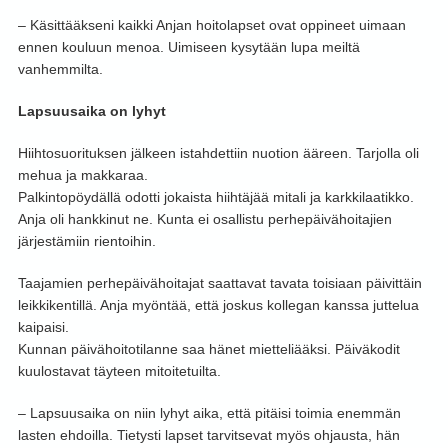
– Käsittääkseni kaikki Anjan hoitolapset ovat oppineet uimaan
ennen kouluun menoa. Uimiseen kysytään lupa meiltä
vanhemmilta.
Lapsuusaika on lyhyt
Hiihtosuorituksen jälkeen istahdettiin nuotion ääreen. Tarjolla oli
mehua ja makkaraa.
Palkintopöydällä odotti jokaista hiihtäjää mitali ja karkkilaatikko.
Anja oli hankkinut ne. Kunta ei osallistu perhepäivähoitajien
järjestämiin rientoihin.
Taajamien perhepäivähoitajat saattavat tavata toisiaan päivittäin
leikkikentillä. Anja myöntää, että joskus kollegan kanssa juttelua
kaipaisi.
Kunnan päivähoitotilanne saa hänet mietteliääksi. Päiväkodit
kuulostavat täyteen mitoitetuilta.
– Lapsuusaika on niin lyhyt aika, että pitäisi toimia enemmän
lasten ehdoilla. Tietysti lapset tarvitsevat myös ohjausta, hän