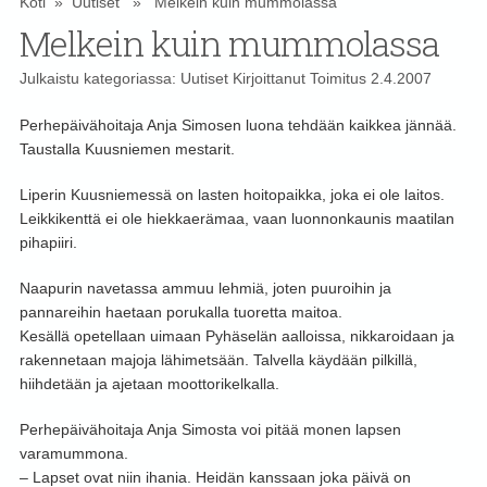
Koti
»
Uutiset
» Melkein kuin mummolassa
Melkein kuin mummolassa
Julkaistu kategoriassa:
Uutiset
Kirjoittanut
Toimitus
2.4.2007
Perhepäivähoitaja Anja Simosen luona tehdään kaikkea jännää.
Taustalla Kuusniemen mestarit.
Liperin Kuusniemessä on lasten hoitopaikka, joka ei ole laitos.
Leikkikenttä ei ole hiekkaerämaa, vaan luonnonkaunis maatilan
pihapiiri.
Naapurin navetassa ammuu lehmiä, joten puuroihin ja
pannareihin haetaan porukalla tuoretta maitoa.
Kesällä opetellaan uimaan Pyhäselän aalloissa, nikkaroidaan ja
rakennetaan majoja lähimetsään. Talvella käydään pilkillä,
hiihdetään ja ajetaan moottorikelkalla.
Perhepäivähoitaja Anja Simosta voi pitää monen lapsen
varamummona.
– Lapset ovat niin ihania. Heidän kanssaan joka päivä on