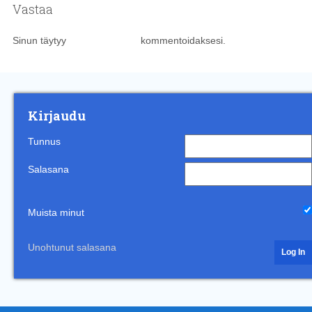
Vastaa
Sinun täytyy
kirjautua sisään
kommentoidaksesi.
Kirjaudu
Tunnus
Salasana
Muista minut
Unohtunut salasana