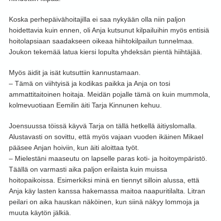
Koska perhepäivähoitajilla ei saa nykyään olla niin paljon
hoidettavia kuin ennen, oli Anja kutsunut kilpailuihin myös entisiä
hoitolapsiaan saadakseen oikeaa hiihtokilpailun tunnelmaa.
Joukon tekemää latua kiersi lopulta yhdeksän pientä hiihtäjää.
Myös äidit ja isät kutsuttiin kannustamaan.
– Tämä on viihtyisä ja kodikas paikka ja Anja on tosi
ammattitaitoinen hoitaja. Meidän pojalle tämä on kuin mummola,
kolmevuotiaan Eemilin äiti Tarja Kinnunen kehuu.
Joensuussa töissä käyvä Tarja on tällä hetkellä äitiyslomalla.
Alustavasti on sovittu, että myös vajaan vuoden ikäinen Mikael
pääsee Anjan hoiviin, kun äiti aloittaa työt.
– Mielestäni maaseutu on lapselle paras koti- ja hoitoympäristö.
Täällä on varmasti aika paljon erilaista kuin muissa
hoitopaikoissa. Esimerkiksi minä en tiennyt silloin alussa, että
Anja käy lasten kanssa hakemassa maitoa naapuritilalta. Litran
peilari on aika hauskan näköinen, kun siinä näkyy lommoja ja
muuta käytön jälkiä.