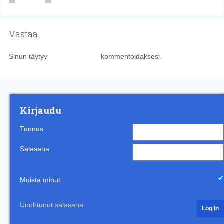
Vastaa
Sinun täytyy
kirjautua sisään
kommentoidaksesi.
Kirjaudu
Tunnus
Salasana
Muista minut
Unohtunut salasana