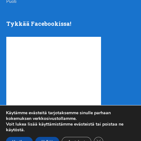
Puoti
Tykkää Facebookissa!
Käytämme evästeitä tarjotaksemme sinulle parhaan
kokemuksen verkkosivustollamme.
Voit lukea lisää käyttämistämme evästeistä tai poistaa ne
käytöstä.
Sulje evästebanneri
Kotiseutu-uutiset.com
Copyright © 2026.