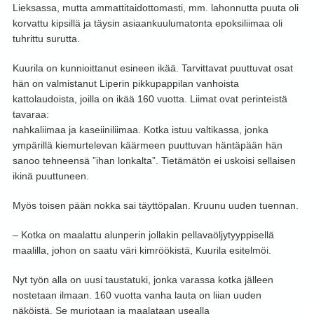
Lieksassa, mutta ammattitaidottomasti, mm. lahonnutta puuta oli
korvattu kipsillä ja täysin asiaankuulumatonta epoksiliimaa oli
tuhrittu surutta.
Kuurila on kunnioittanut esineen ikää. Tarvittavat puuttuvat osat
hän on valmistanut Liperin pikkupappilan vanhoista
kattolaudoista, joilla on ikää 160 vuotta. Liimat ovat perinteistä
tavaraa:
nahkaliimaa ja kaseiiniliimaa. Kotka istuu valtikassa, jonka
ympärillä kiemurtelevan käärmeen puuttuvan häntäpään hän
sanoo tehneensä ”ihan lonkalta”. Tietämätön ei uskoisi sellaisen
ikinä puuttuneen.
Myös toisen pään nokka sai täyttöpalan. Kruunu uuden tuennan.
– Kotka on maalattu alunperin jollakin pellavaöljytyyppisellä
maalilla, johon on saatu väri kimröökistä, Kuurila esitelmöi.
Nyt työn alla on uusi taustatuki, jonka varassa kotka jälleen
nostetaan ilmaan. 160 vuotta vanha lauta on liian uuden
näköistä. Se murjotaan ja maalataan usealla