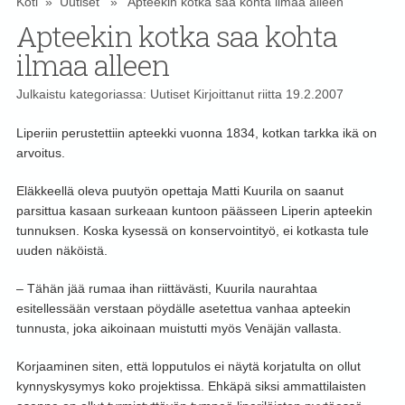
Koti
»
Uutiset
» Apteekin kotka saa kohta ilmaa alleen
Apteekin kotka saa kohta
ilmaa alleen
Julkaistu kategoriassa:
Uutiset
Kirjoittanut
riitta
19.2.2007
Liperiin perustettiin apteekki vuonna 1834, kotkan tarkka ikä on
arvoitus.
Eläkkeellä oleva puutyön opettaja Matti Kuurila on saanut
parsittua kasaan surkeaan kuntoon päässeen Liperin apteekin
tunnuksen. Koska kysessä on konservointityö, ei kotkasta tule
uuden näköistä.
– Tähän jää rumaa ihan riittävästi, Kuurila naurahtaa
esitellessään verstaan pöydälle asetettua vanhaa apteekin
tunnusta, joka aikoinaan muistutti myös Venäjän vallasta.
Korjaaminen siten, että lopputulos ei näytä korjatulta on ollut
kynnyskysymys koko projektissa. Ehkäpä siksi ammattilaisten