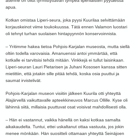
asenne on ollut tyrmistyttävän tympeä liperiläisten pyytäessä
apua.
Kotkan omistaa Liperi-seura, joka pyysi Kuurilaa selvittämään
korjauskeinot viime toukokuussa. Tätä ennen Valamon luostari
oli tehnyt turhan suolaisen hintapyynnön konservoinnista.
– Yritimme hakea tietoa Pohjois-Karjalan museosta, mutta siellä
oltiin todella varovaisia. Amanuenssi antoi ymmärtää, että
kotkalle ei tarvitsisi tehdä mitään. Vinkkejä ei tullut laisinkaan.
Liperi-seuran Lauri Pietarisen ja Juhani Kososen kanssa sitten
mietittiin, että jotakin sille pitää tehdä, koska osia puuttui ja
saumat irvistelivät.
Pohjois-Karjalan museon visiitin jälkeen Kuurila otti yhteyttä
Alajärvellä vaikuttavalle apteekkineuvos Marcus Ollille. Kyse oli
lähinnä siitä, millaisia puuttuvat osat voisivat mahdollisesti olla.
– Hän ei vastannut, vaikka hänellä on kaksi kotkaa samalta
aikakaudelta. Tuntui, ettei uskaltanut ottaa vastuuta, jos jokin
menee mönkään. Hän suositteli ottamaan yhteyttä Seinäjoen