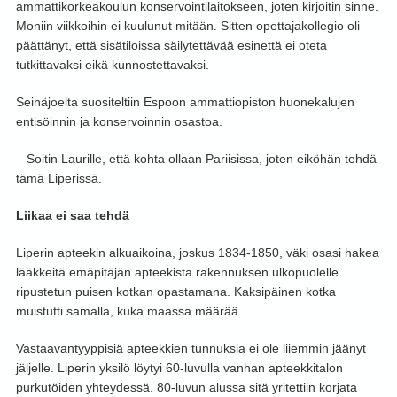
ammattikorkeakoulun konservointilaitokseen, joten kirjoitin sinne.
Moniin viikkoihin ei kuulunut mitään. Sitten opettajakollegio oli
päättänyt, että sisätiloissa säilytettävää esinettä ei oteta
tutkittavaksi eikä kunnostettavaksi.
Seinäjoelta suositeltiin Espoon ammattiopiston huonekalujen
entisöinnin ja konservoinnin osastoa.
– Soitin Laurille, että kohta ollaan Pariisissa, joten eiköhän tehdä
tämä Liperissä.
Liikaa ei saa tehdä
Liperin apteekin alkuaikoina, joskus 1834-1850, väki osasi hakea
lääkkeitä emäpitäjän apteekista rakennuksen ulkopuolelle
ripustetun puisen kotkan opastamana. Kaksipäinen kotka
muistutti samalla, kuka maassa määrää.
Vastaavantyyppisiä apteekkien tunnuksia ei ole liiemmin jäänyt
jäljelle. Liperin yksilö löytyi 60-luvulla vanhan apteekkitalon
purkutöiden yhteydessä. 80-luvun alussa sitä yritettiin korjata