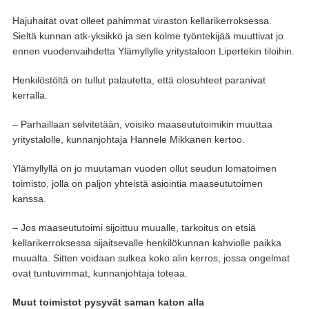
Hajuhaitat ovat olleet pahimmat viraston kellarikerroksessa.
Sieltä kunnan atk-yksikkö ja sen kolme työntekijää muuttivat jo
ennen vuodenvaihdetta Ylämyllylle yritystaloon Lipertekin tiloihin.
Henkilöstöltä on tullut palautetta, että olosuhteet paranivat
kerralla.
– Parhaillaan selvitetään, voisiko maaseututoimikin muuttaa
yritystalolle, kunnanjohtaja Hannele Mikkanen kertoo.
Ylämyllyllä on jo muutaman vuoden ollut seudun lomatoimen
toimisto, jolla on paljon yhteistä asiointia maaseututoimen
kanssa.
– Jos maaseututoimi sijoittuu muualle, tarkoitus on etsiä
kellarikerroksessa sijaitsevalle henkilökunnan kahviolle paikka
muualta. Sitten voidaan sulkea koko alin kerros, jossa ongelmat
ovat tuntuvimmat, kunnanjohtaja toteaa.
Muut toimistot pysyvät saman katon alla