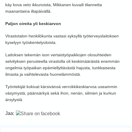
käy kova veto ikkunoista, Mikkanen kuvaili tilannetta
maanantaina iltapäivällä.
Paljon oireita yli keskiarvon
Virastotalon henkilökunta vastasi syksyllä työterveyslaitoksen
kyselyyn työskentelyoloista.
Laitoksen tekemän ison vertaistyöpaikkojen olosuhteiden
selvityksen perusteella virastolla oli keskimääräistä enemmän
ongelmia työpaikan epämiellyttävästä hajusta, tunkkaisesta
ilmasta ja vaihtelevasta huonelämmöstä.
Työntekijät kokivat kärsivänsä verrokkikeskiarvoa useammin
väsymystä, päänsärkyä sekä ihon, nenän, silmien ja kurkun
ärsytystä.
Jaa: