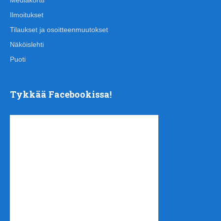
Ilmoitukset
Tilaukset ja osoitteenmuutokset
Näköislehti
Puoti
Tykkää Facebookissa!