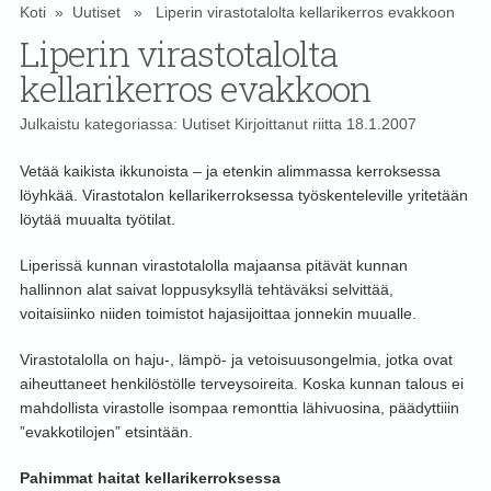
Koti
»
Uutiset
» Liperin virastotalolta kellarikerros evakkoon
Liperin virastotalolta
kellarikerros evakkoon
Julkaistu kategoriassa:
Uutiset
Kirjoittanut
riitta
18.1.2007
Vetää kaikista ikkunoista – ja etenkin alimmassa kerroksessa
löyhkää. Virastotalon kellarikerroksessa työskenteleville yritetään
löytää muualta työtilat.
Liperissä kunnan virastotalolla majaansa pitävät kunnan
hallinnon alat saivat loppusyksyllä tehtäväksi selvittää,
voitaisiinko niiden toimistot hajasijoittaa jonnekin muualle.
Virastotalolla on haju-, lämpö- ja vetoisuusongelmia, jotka ovat
aiheuttaneet henkilöstölle terveysoireita. Koska kunnan talous ei
mahdollista virastolle isompaa remonttia lähivuosina, päädyttiiin
”evakkotilojen” etsintään.
Pahimmat haitat kellarikerroksessa