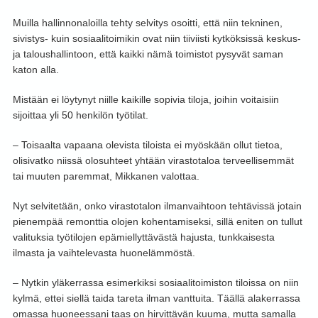
Muilla hallinnonaloilla tehty selvitys osoitti, että niin tekninen,
sivistys- kuin sosiaalitoimikin ovat niin tiiviisti kytköksissä keskus-
ja taloushallintoon, että kaikki nämä toimistot pysyvät saman
katon alla.
Mistään ei löytynyt niille kaikille sopivia tiloja, joihin voitaisiin
sijoittaa yli 50 henkilön työtilat.
– Toisaalta vapaana olevista tiloista ei myöskään ollut tietoa,
olisivatko niissä olosuhteet yhtään virastotaloa terveellisemmät
tai muuten paremmat, Mikkanen valottaa.
Nyt selvitetään, onko virastotalon ilmanvaihtoon tehtävissä jotain
pienempää remonttia olojen kohentamiseksi, sillä eniten on tullut
valituksia työtilojen epämiellyttävästä hajusta, tunkkaisesta
ilmasta ja vaihtelevasta huonelämmöstä.
– Nytkin yläkerrassa esimerkiksi sosiaalitoimiston tiloissa on niin
kylmä, ettei siellä taida tareta ilman vanttuita. Täällä alakerrassa
omassa huoneessani taas on hirvittävän kuuma, mutta samalla