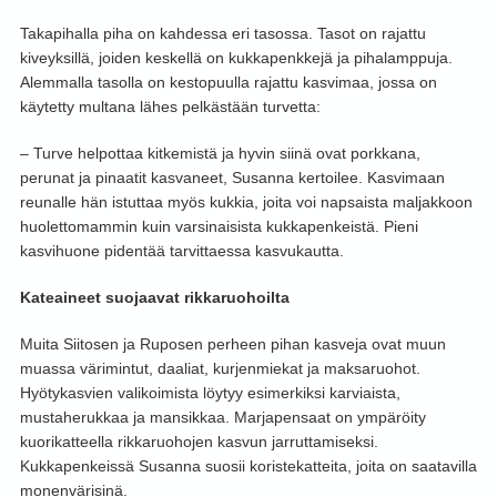
Takapihalla piha on kahdessa eri tasossa. Tasot on rajattu
kiveyksillä, joiden keskellä on kukkapenkkejä ja pihalamppuja.
Alemmalla tasolla on kestopuulla rajattu kasvimaa, jossa on
käytetty multana lähes pelkästään turvetta:
– Turve helpottaa kitkemistä ja hyvin siinä ovat porkkana,
perunat ja pinaatit kasvaneet, Susanna kertoilee. Kasvimaan
reunalle hän istuttaa myös kukkia, joita voi napsaista maljakkoon
huolettomammin kuin varsinaisista kukkapenkeistä. Pieni
kasvihuone pidentää tarvittaessa kasvukautta.
Kateaineet suojaavat rikkaruohoilta
Muita Siitosen ja Ruposen perheen pihan kasveja ovat muun
muassa värimintut, daaliat, kurjenmiekat ja maksaruohot.
Hyötykasvien valikoimista löytyy esimerkiksi karviaista,
mustaherukkaa ja mansikkaa. Marjapensaat on ympäröity
kuorikatteella rikkaruohojen kasvun jarruttamiseksi.
Kukkapenkeissä Susanna suosii koristekatteita, joita on saatavilla
monenvärisinä.