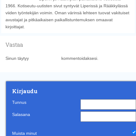
1966. Kotiseutu-uutisten sivut syntyvät Liperissä ja Rääkkylässä
viiden työntekijän voimin. Oman värinsä lehteen tuovat vakituiset
avustajat ja pitkäaikaisen paikallistuntemuksen omaavat
kirjoittajat.
Vastaa
Sinun täytyy
kirjautua sisään
kommentoidaksesi.
Kirjaudu
Tunnus
Salasana
Muista minut