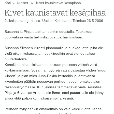
Koti
»
Uutiset
» Kivet kaunistavat kesäpihaa
Kivet kaunistavat kesäpihaa
Julkaistu kategoriassa:
Uutiset
Kirjoittanut
Toimitus
26.5.2006
Susanna ja Pinja etupihan penkin edustalla. Toukokuun
puolivälissä vasta helmililjat ovat parhaimmillaan.
Susanna Siitonen kiirehtii pihamaalle ja huokaa, ettei piha ole
vielä oikein kukassa ja muut kiireetkin ovat vieneet aikaa
puutarhatöiltä.
Kenelläpä piha olisikaan toukokuun puolessa välissä vielä
kukkeimmillaan. Susannan pyöreä vatsa paljastaa yhden ”muun
kiireen” ja pian mies Juha-Pekka kertookin jo lähtevänsä
kivenheiton päähän nousevan perheen uuden omakotitalon
rakennustyömaalle. Kun jaloissa temmeltävät vielä 3-vuotias
Pinja ja 6-vuotias Arttu, ei ole ihme, ettei puutarhalle ole jäänyt
aikaa yhtä paljon kuin aikaisempina kesinä.
Perheen nykyinenkin omakotitalo on vain kaksi vuotta vanha,