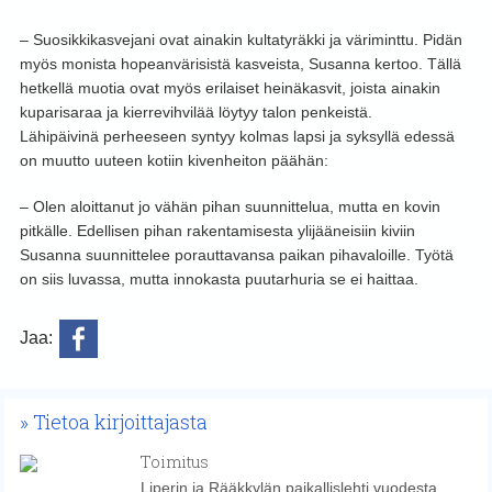
– Suosikkikasvejani ovat ainakin kultatyräkki ja väriminttu. Pidän
myös monista hopeanvärisistä kasveista, Susanna kertoo. Tällä
hetkellä muotia ovat myös erilaiset heinäkasvit, joista ainakin
kuparisaraa ja kierrevihvilää löytyy talon penkeistä.
Lähipäivinä perheeseen syntyy kolmas lapsi ja syksyllä edessä
on muutto uuteen kotiin kivenheiton päähän:
– Olen aloittanut jo vähän pihan suunnittelua, mutta en kovin
pitkälle. Edellisen pihan rakentamisesta ylijääneisiin kiviin
Susanna suunnittelee porauttavansa paikan pihavaloille. Työtä
on siis luvassa, mutta innokasta puutarhuria se ei haittaa.
Jaa:
Tietoa kirjoittajasta
Toimitus
Liperin ja Rääkkylän paikallislehti vuodesta