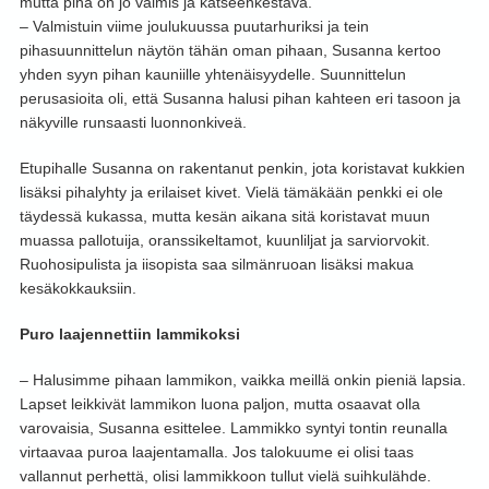
mutta piha on jo valmis ja katseenkestävä.
– Valmistuin viime joulukuussa puutarhuriksi ja tein
pihasuunnittelun näytön tähän oman pihaan, Susanna kertoo
yhden syyn pihan kauniille yhtenäisyydelle. Suunnittelun
perusasioita oli, että Susanna halusi pihan kahteen eri tasoon ja
näkyville runsaasti luonnonkiveä.
Etupihalle Susanna on rakentanut penkin, jota koristavat kukkien
lisäksi pihalyhty ja erilaiset kivet. Vielä tämäkään penkki ei ole
täydessä kukassa, mutta kesän aikana sitä koristavat muun
muassa pallotuija, oranssikeltamot, kuunliljat ja sarviorvokit.
Ruohosipulista ja iisopista saa silmänruoan lisäksi makua
kesäkokkauksiin.
Puro laajennettiin lammikoksi
– Halusimme pihaan lammikon, vaikka meillä onkin pieniä lapsia.
Lapset leikkivät lammikon luona paljon, mutta osaavat olla
varovaisia, Susanna esittelee. Lammikko syntyi tontin reunalla
virtaavaa puroa laajentamalla. Jos talokuume ei olisi taas
vallannut perhettä, olisi lammikkoon tullut vielä suihkulähde.