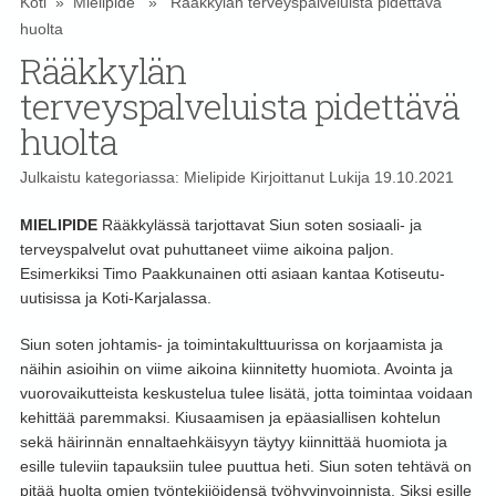
Koti
»
Mielipide
» Rääkkylän terveyspalveluista pidettävä
huolta
Rääkkylän
terveyspalveluista pidettävä
huolta
Julkaistu kategoriassa:
Mielipide
Kirjoittanut
Lukija
19.10.2021
MIELIPIDE
Rääkkylässä tarjottavat Siun soten sosiaali- ja
terveyspalvelut ovat puhuttaneet viime aikoina paljon.
Esimerkiksi Timo Paakkunainen otti asiaan kantaa Kotiseutu-
uutisissa ja Koti-Karjalassa.
Siun soten johtamis- ja toimintakulttuurissa on korjaamista ja
näihin asioihin on viime aikoina kiinnitetty huomiota. Avointa ja
vuorovaikutteista keskustelua tulee lisätä, jotta toimintaa voidaan
kehittää paremmaksi. Kiusaamisen ja epäasiallisen kohtelun
sekä häirinnän ennaltaehkäisyyn täytyy kiinnittää huomiota ja
esille tuleviin tapauksiin tulee puuttua heti. Siun soten tehtävä on
pitää huolta omien työntekijöidensä työhyvinvoinnista. Siksi esille