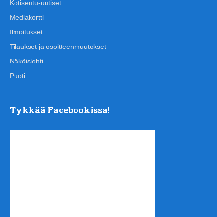
Kotiseutu-uutiset
Mediakortti
Ilmoitukset
Tilaukset ja osoitteenmuutokset
Näköislehti
Puoti
Tykkää Facebookissa!