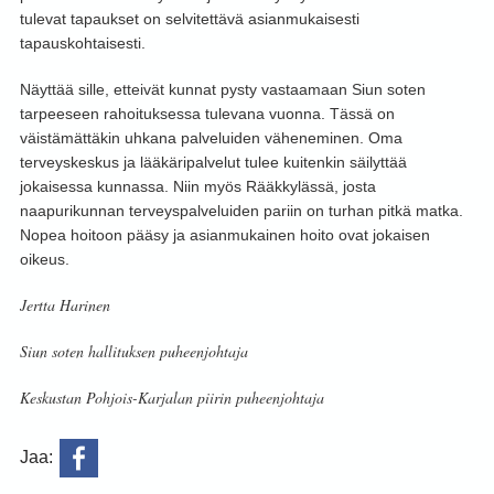
tulevat tapaukset on selvitettävä asianmukaisesti
tapauskohtaisesti.
Näyttää sille, etteivät kunnat pysty vastaamaan Siun soten
tarpeeseen rahoituksessa tulevana vuonna. Tässä on
väistämättäkin uhkana palveluiden väheneminen. Oma
terveyskeskus ja lääkäripalvelut tulee kuitenkin säilyttää
jokaisessa kunnassa. Niin myös Rääkkylässä, josta
naapurikunnan terveyspalveluiden pariin on turhan pitkä matka.
Nopea hoitoon pääsy ja asianmukainen hoito ovat jokaisen
oikeus.
Jertta Harinen
Siun soten hallituksen puheenjohtaja
Keskustan Pohjois-Karjalan piirin puheenjohtaja
Jaa: