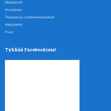
Mediakortti
Ilmoitukset
Tilaukset ja osoitteenmuutokset
Näköislehti
Puoti
Tykkää Facebookissa!