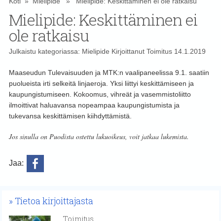
Koti
»
Mielipide
» Mielipide: Keskittäminen ei ole ratkaisu
Mielipide: Keskittäminen ei
ole ratkaisu
Julkaistu kategoriassa:
Mielipide
Kirjoittanut
Toimitus
14.1.2019
Maaseudun Tulevaisuuden ja MTK:n vaalipaneelissa 9.1. saatiin
puolueista irti selkeitä linjaeroja. Yksi liittyi keskittämiseen ja
kaupungistumiseen. Kokoomus, vihreät ja vasemmistoliitto
ilmoittivat haluavansa nopeampaa kaupungistumista ja
tukevansa keskittämisen kiihdyttämistä.
Jos sinulla on Puodista ostettu lukuoikeus, voit jatkaa lukemista.
Jaa:
Tietoa kirjoittajasta
Toimitus