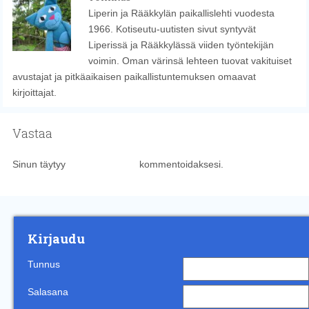
Liperin ja Rääkkylän paikallislehti vuodesta
1966. Kotiseutu-uutisten sivut syntyvät
Liperissä ja Rääkkylässä viiden työntekijän
voimin. Oman värinsä lehteen tuovat vakituiset
avustajat ja pitkäaikaisen paikallistuntemuksen omaavat
kirjoittajat.
Vastaa
Sinun täytyy
kirjautua sisään
kommentoidaksesi.
Kirjaudu
Tunnus
Salasana