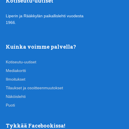
Kotiseutu-uutiset
Liperin ja Rääkkylän paikallislehti vuodesta
1966.
Kuinka voimme palvella?
Kotiseutu-uutiset
Mediakortti
Ilmoitukset
Tilaukset ja osoitteenmuutokset
Näköislehti
Puoti
Tykkää Facebookissa!