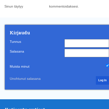
Sinun täytyy
kirjautua sisään
kommentoidaksesi.
Kirjaudu
Tunnus
Salasana
Muista minut
Unohtunut salasana