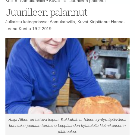
Koti
»
Aamukahvilla
•
Kuvat
» Juurilleen palannut
Juurilleen palannut
Julkaistu kategoriassa:
Aamukahvilla
,
Kuvat
Kirjoittanut
Hanna-
Leena Kunttu
19.2.2019
Raija Albert on taitava leipuri. Kakkukahvit hänen syntymäpäivänsä
kunniaksi juodaan torstaina Leppälahden kylätalolla Helmikonsertin
päätteeksi.