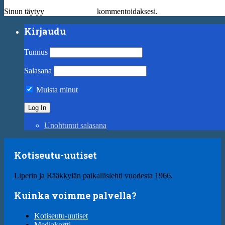
Sinun täytyy
kirjautua sisään
kommentoidaksesi.
Kirjaudu
Tunnus
Salasana
Muista minut
Unohtunut salasana
Kotiseutu-uutiset
Liperin ja Rääkkylän paikallislehti vuodesta 1966.
Kuinka voimme palvella?
Kotiseutu-uutiset
Mediakortti