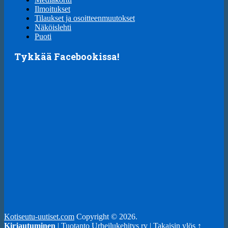
Ilmoitukset
Tilaukset ja osoitteenmuutokset
Näköislehti
Puoti
Tykkää Facebookissa!
Kotiseutu-uutiset.com
Copyright © 2026.
Kirjautuminen
| Tuotanto
Urheilukehitys ry
|
Takaisin ylös ↑