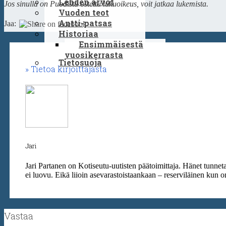
Lehden arvot
Jos sinulla on Puodista ostettu lukuoikeus, voit jatkaa lukemista.
Vuoden teot
Antti-patsas
Jaa:
Historiaa
Ensimmäisestä
vuosikerrasta
Tietosuoja
Tietoa kirjoittajasta
Jari
Jari Partanen on Kotiseutu-uutisten päätoimittaja. Hänet tunn
ei luovu. Eikä liioin asevarastoistaankaan – reserviläinen kun o
Vastaa