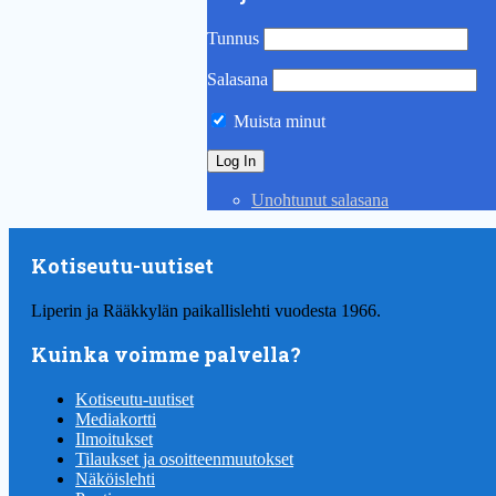
Tunnus
Salasana
Muista minut
Unohtunut salasana
Kotiseutu-uutiset
Liperin ja Rääkkylän paikallislehti vuodesta 1966.
Kuinka voimme palvella?
Kotiseutu-uutiset
Mediakortti
Ilmoitukset
Tilaukset ja osoitteenmuutokset
Näköislehti