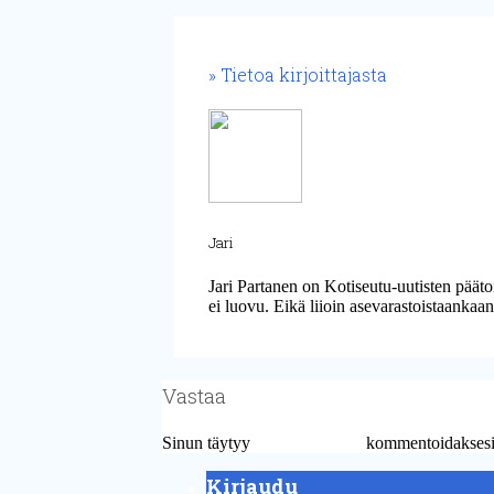
Tietoa kirjoittajasta
Jari
Jari Partanen on Kotiseutu-uutisten päät
ei luovu. Eikä liioin asevarastoistaankaan
Vastaa
Sinun täytyy
kirjautua sisään
kommentoidaksesi
Kirjaudu