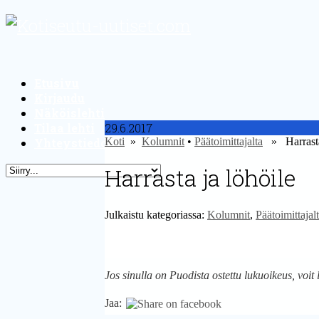
Etusivu
Kirjaudu
Näköislehti
Tilaa lehti
29.6.2017
Yhteystiedot
Koti
»
Kolumnit
•
Päätoimittajalta
» Harrasta 
Harrasta ja löhöile
Julkaistu kategoriassa:
Kolumnit
,
Päätoimittajal
Jos sinulla on Puodista ostettu lukuoikeus, voit 
Jaa: