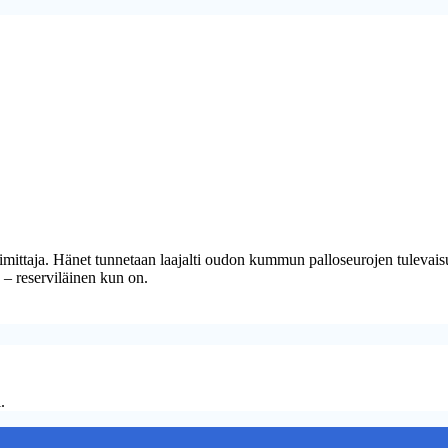
oimittaja. Hänet tunnetaan laajalti oudon kummun palloseurojen tuleva
 – reserviläinen kun on.
.