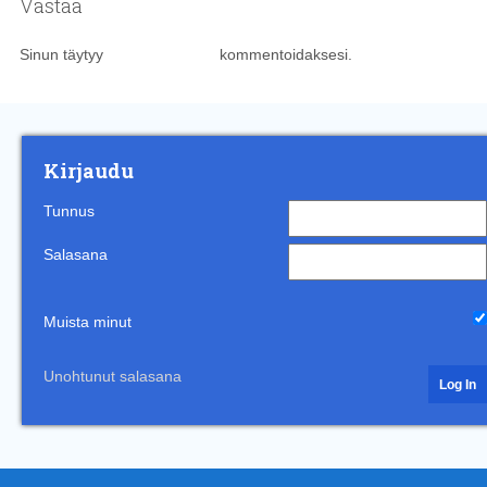
Vastaa
Sinun täytyy
kirjautua sisään
kommentoidaksesi.
Kirjaudu
Tunnus
Salasana
Muista minut
Unohtunut salasana