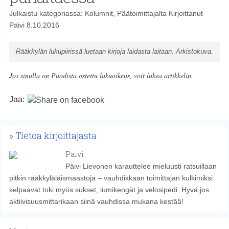
Julkaistu kategoriassa:
Kolumnit
,
Päätoimittajalta
Kirjoittanut
Päivi
8.10.2016
Rääkkylän lukupiirissä luetaan kirjoja laidasta laitaan. Arkistokuva.
Jos sinulla on Puodista ostettu lukuoikeus, voit lukea artikkelin.
Jaa:
Tietoa kirjoittajasta
Paivi
Päivi Lievonen karauttelee mieluusti ratsuillaan
pitkin rääkkyläläismaastoja – vauhdikkaan toimittajan kulkimiksi
kelpaavat toki myös sukset, lumikengät ja velosipedi. Hyvä jos
aktiivisuusmittarikaan siinä vauhdissa mukana kestää!