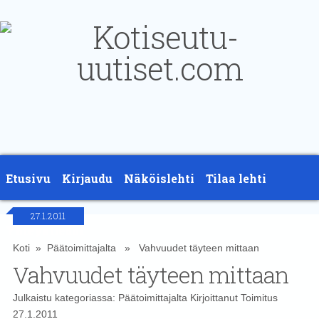
Etusivu
Kirjaudu
Näköislehti
Tilaa lehti
27.1.2011
Yhteystiedot
Koti
»
Päätoimittajalta
» Vahvuudet täyteen mittaan
Vahvuudet täyteen mittaan
Julkaistu kategoriassa:
Päätoimittajalta
Kirjoittanut
Toimitus
27.1.2011