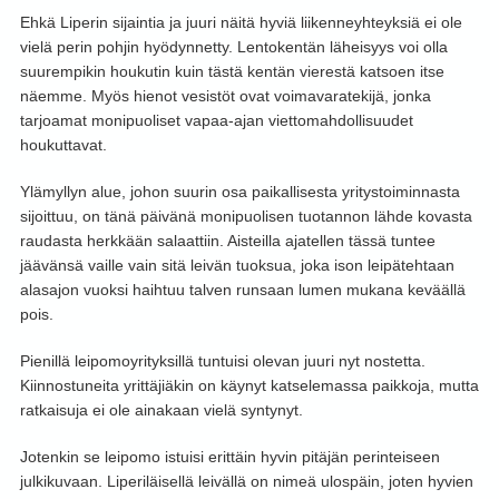
Ehkä Liperin sijaintia ja juuri näitä hyviä liikenneyhteyksiä ei ole
vielä perin pohjin hyödynnetty. Lentokentän läheisyys voi olla
suurempikin houkutin kuin tästä kentän vierestä katsoen itse
näemme. Myös hienot vesistöt ovat voimavaratekijä, jonka
tarjoamat monipuoliset vapaa-ajan viettomahdollisuudet
houkuttavat.
Ylämyllyn alue, johon suurin osa paikallisesta yritystoiminnasta
sijoittuu, on tänä päivänä monipuolisen tuotannon lähde kovasta
raudasta herkkään salaattiin. Aisteilla ajatellen tässä tuntee
jäävänsä vaille vain sitä leivän tuoksua, joka ison leipätehtaan
alasajon vuoksi haihtuu talven runsaan lumen mukana keväällä
pois.
Pienillä leipomoyrityksillä tuntuisi olevan juuri nyt nostetta.
Kiinnostuneita yrittäjiäkin on käynyt katselemassa paikkoja, mutta
ratkaisuja ei ole ainakaan vielä syntynyt.
Jotenkin se leipomo istuisi erittäin hyvin pitäjän perinteiseen
julkikuvaan. Liperiläisellä leivällä on nimeä ulospäin, joten hyvien