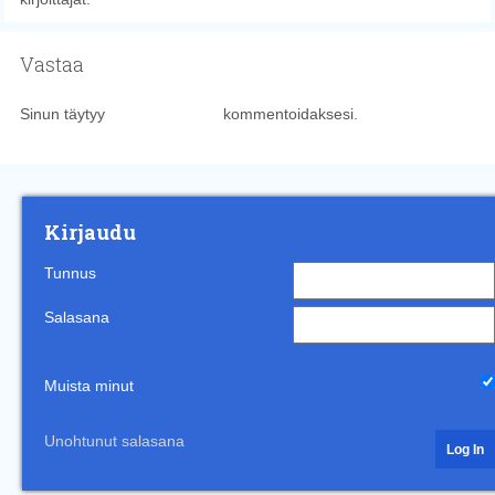
Vastaa
Sinun täytyy
kirjautua sisään
kommentoidaksesi.
Kirjaudu
Tunnus
Salasana
Muista minut
Unohtunut salasana