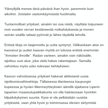
Ylämyllyllä menee tänä päivänä ihan hyvin, paremmin kuin
aikoihin. Joistakin vastoinkäymisistä huolimatta.
Tuotannolliset yritykset, ainakin iso osa niistä, näyttäisi toipuneen
noin vuoden verran kestäneestä notkahduksesta ja monen
seinän sisällä rattaat pyörivät jo lähes täydellä teholla.
Entisiä tiloja on laajennettu ja uutta syntynyt. Välikankaan alue on
kasvanut ja uuden kaavan myötä on tulossa entistä enemmän
“ihmisten ilmoille”. Radan varteen, ainakin osin näkösälle,
sijoittuu uusi alue, joka vielä hakee rakentajiaan. Samalla
vahvistuu myös usko tulevaan kehitykseen.
Kasvun vahvistuessa yritykset hakevat aktiivisesti uusia
sijoittumisvaihtoehtoja. Tällaisessa tilanteessa kaupungin
kupeessa ja hyvien liikenneyhteyksien äärellä sijaitseva Liperin
tapainen maaseutupaikkakunta voi olla halutessaan hyvinkin
kilpailukykyinen suunta. Kyse ei ole pelkästään uusista
yrityksistä, vaan yhtä hyvin jo toiminnassa olevien siirtymistä.