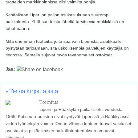
tuotteiden markkinoinnissa olisi valmiita pohjia.
Kesäaikaan Liperi on paljon asukaslukuaan suurempi
paikkakunta. Yhtä sun toista läheltä tarvitsevia mökkiläisiä on
tuhatmäärin.
Mitä enemmän tuotteita, joita saa vain Liperistä, asiakkaalle
pystytään tarjoamaan, sitä uskollisempia palvelujen käyttäjiä on
tiedossa. Samalla sujuvat myös tavanomaiset ostokset.
Jaa:
Tietoa kirjoittajasta
Toimitus
Liperin ja Rääkkylän paikallislehti vuodesta
1966. Kotiseutu-uutisten sivut syntyvät Liperissä ja Rääkkylässä
viiden työntekijän voimin. Oman värinsä lehteen tuovat vakituiset
avustajat ja pitkäaikaisen paikallistuntemuksen omaavat
kirjoittajat.