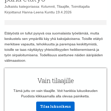
Julkaistu kategoriassa:
Kolumnit
,
Tilaajille
,
Toimittajalta
Kirjoittanut
Hanna-Leena Kunttu
19.4.2026
Etätyöstä on tullut pysyvä osa suomalaista työelämää, mutta
keskustelu sen ympärillä käy yhä kaksijakoisena. Toisille etätyö
merkitsee vapautta, tehokkuutta ja parempaa keskittymistä,
toisille se taas näyttäytyy yhteisöllisyyden heikkenemisenä ja
työn sirpaloitumisena. Todellisuus asettunee näiden ääripäiden
välimaastoon.
Vain tilaajille
Tämä juttu on vain tilaajille. Voit hankkia lukuoikeuden
Puodista klikkaamalla alla olevaa painiketta.
Tilaa lukuoikeus