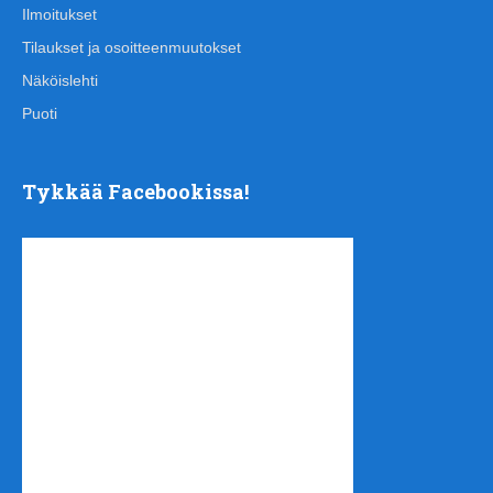
Ilmoitukset
Tilaukset ja osoitteenmuutokset
Näköislehti
Puoti
Tykkää Facebookissa!