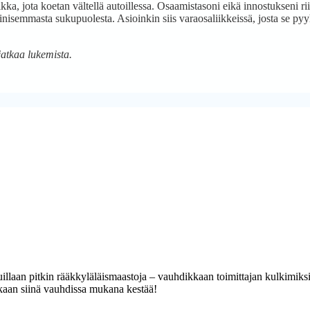
kka, jota koetan vältellä autoillessa. Osaamistasoni eikä innostukseni r
inisemmasta sukupuolesta. Asioinkin siis varaosaliikkeissä, josta se p
jatkaa lukemista.
uillaan pitkin rääkkyläläismaastoja – vauhdikkaan toimittajan kulkimiks
ikaan siinä vauhdissa mukana kestää!