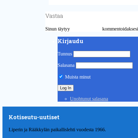
Vastaa
Sinun täytyy
kirjautua sisään
kommentoidaksesi
Kirjaudu
Tunnus
Salasana
Muista minut
Unohtunut salasana
Kotiseutu-uutiset
Liperin ja Rääkkylän paikallislehti vuodesta 1966.