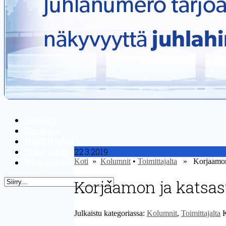
Etusivu
Kirjaudu
Näköislehti
Tilaa lehti
22.3.2019
Yhteystiedot
Koti
»
Kolumnit
•
Toimittajalta
» Korjaamon j
Korjaamon ja katsa
Julkaistu kategoriassa:
Kolumnit
,
Toimittajalta
K