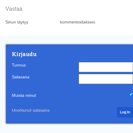
Vastaa
Sinun täytyy
kirjautua sisään
kommentoidaksesi.
Kirjaudu
Tunnus
Salasana
Muista minut
Unohtunut salasana