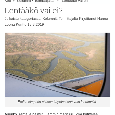
Koti
»
Kolumnit
•
Toimittajalta
» Lentääkö vai ei?
Lentääkö vai ei?
Julkaistu kategoriassa:
Kolumnit
,
Toimittajalta
Kirjoittanut
Hanna-
Leena Kunttu
15.3.2019
Etelän lämpöön pääsee käytännössä vain lentämällä.
Aurinko, ranta ja palmut. Lämmin merituuli, joka kutittelee