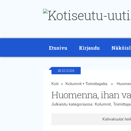
Etusivu
Kirjaudu
Näköisl
18.10.2016
Koti
»
Kolumnit
•
Toimittajalta
» Huomenna
Huomenna, ihan va
Julkaistu kategoriassa:
Kolumnit
,
Toimittaja
Kahvakuulat heilu