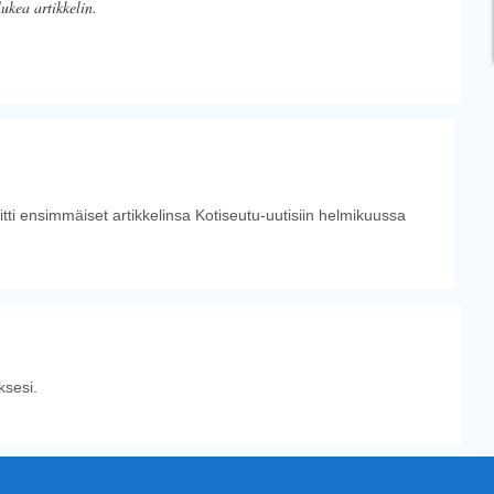
lukea artikkelin.
tti ensimmäiset artikkelinsa Kotiseutu-uutisiin helmikuussa
sesi.