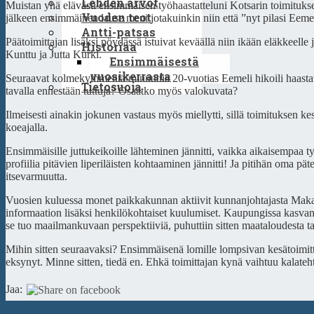
Lehden arvot
Muistan yhä elävästi ensimmäisen työhaastatteluni Kotsarin toimituk
Vuoden teot
jälkeen ensimmäinen lause meni jotakuinkin niin että ”nyt pilasi Eemel
Antti-patsas
Päätoimittajan lisäksi pöydässä istuivat keväällä niin ikään eläkkeell
Historiaa
Kunttu ja Jutta Kurki.
Ensimmäisestä
vuosikerrasta
Seuraavat kolmekymmentä minuuttia 20-vuotias Eemeli hikoili haastattel
Tietosuoja
tavalla ennestään tuttuja? Osaatko myös valokuvata?
Ilmeisesti ainakin jokunen vastaus myös miellytti, sillä toimituksen 
koeajalla.
Ensimmäisille juttukeikoille lähteminen jännitti, vaikka aikaisempaa 
profiilia pitävien liperiläisten kohtaaminen jännitti! Ja pitihän oma p
itsevarmuutta.
Vuosien kuluessa monet paikkakunnan aktiivit kunnanjohtajasta Makasi
informaation lisäksi henkilökohtaiset kuulumiset. Kaupungissa kasvan
se tuo maailmankuvaan perspektiiviä, puhuttiin sitten maataloudesta tai
Mihin sitten seuraavaksi? Ensimmäisenä lomille lompsivan kesätoimit
eksynyt. Minne sitten, tiedä en. Ehkä toimittajan kynä vaihtuu kalate
Jaa: