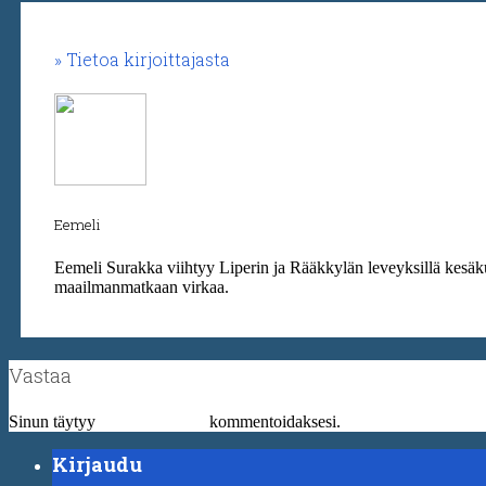
Tietoa kirjoittajasta
Eemeli
Eemeli Surakka viihtyy Liperin ja Rääkkylän leveyksillä kesäku
maailmanmatkaan virkaa.
Vastaa
Sinun täytyy
kirjautua sisään
kommentoidaksesi.
Kirjaudu