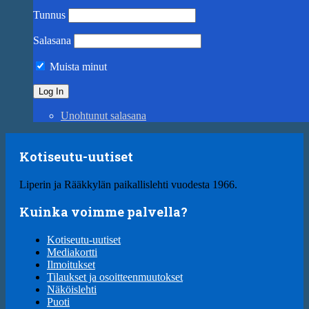
Tunnus
Salasana
Muista minut
Unohtunut salasana
Kotiseutu-uutiset
Liperin ja Rääkkylän paikallislehti vuodesta 1966.
Kuinka voimme palvella?
Kotiseutu-uutiset
Mediakortti
Ilmoitukset
Tilaukset ja osoitteenmuutokset
Näköislehti
Puoti