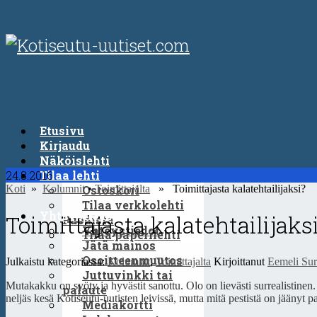
Etusivu
Kirjaudu
Näköislehti
24.8.2016
Tilaa lehti
Koti
»
Kolumnit
Ostoskori
•
Toimittajalta
» Toimittajasta kalatehtailijaksi?
Tilaa verkkolehti
Yhteystiedot
Toimittajasta kalatehtailijaks
Puodista
Yhteystiedot
Tilaa paperilehti
Jätä mainos
Osoitteenmuutos
Julkaistu kategoriassa:
Kolumnit
,
Toimittajalta
Kirjoittanut
Eemeli Su
Juttuvinkki tai
Mutakakku on syöty ja hyvästit sanottu. Olo on lievästi surrealistinen
palaute
neljäs kesä Kotiseutu-uutisten leivissä, mutta mitä pestistä on jäänyt p
Mediakortti