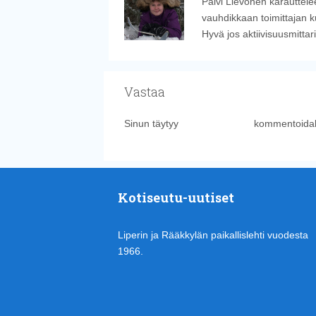
Päivi Lievonen karauttelee
vauhdikkaan toimittajan k
Hyvä jos aktiivisuusmitta
Vastaa
Sinun täytyy
kirjautua sisään
kommentoidak
Kotiseutu-uutiset
Liperin ja Rääkkylän paikallislehti vuodesta
1966.