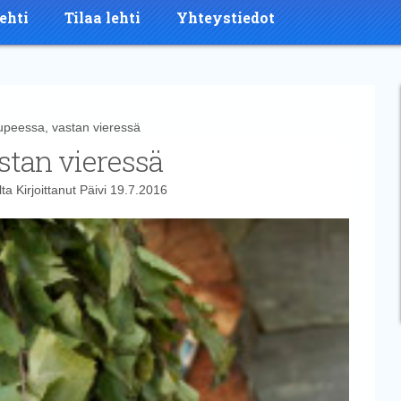
ehti
Tilaa lehti
Yhteystiedot
eessa, vastan vieressä
stan vieressä
lta
Kirjoittanut
Päivi
19.7.2016