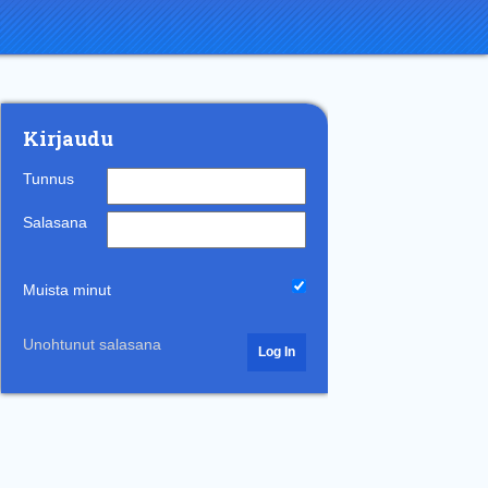
Kirjaudu
Tunnus
Salasana
Muista minut
Unohtunut salasana