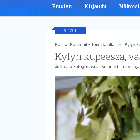
Etusivu
Kirjaudu
Näköisl
19.7.2016
Koti
»
Kolumnit
•
Toimittajalta
» Kylyn kup
Kylyn kupeessa, va
Julkaistu kategoriassa:
Kolumnit
,
Toimittaja