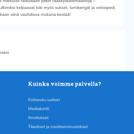
 mieluusti ratsuillaan pitkin rääkkyläläismaastoja –
ulkimiksi kelpaavat toki myös sukset, lumikengät ja velosipedi.
rikaan siinä vauhdissa mukana kestää!
sesi.
Kuinka voimme palvella?
Kotiseutu-uutiset
Mediakortti
Ilmoitukset
Tilaukset ja osoitteenmuutokset