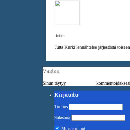
Jutta
Jutta Kurki lennähtelee järjestöstä toisee
Vastaa
Sinun täytyy
kirjautua sisään
kommentoidaksesi
Kirjaudu
Tunnus
Salasana
Muista minut