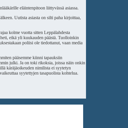
lääkärille eläintenpitoon liittyvässä asiassa.
een. Uutista asiasta on silti paha kirjoittaa,
 vajaa kolme vuotta sitten Leppälahdesta
a heti, eikä yli kuukauden päästä. Tuolloinkin
ksestakaan poliisi ole tiedottanut, vaan media
seimmiten pääsemme kiinni tapauksiin
in julki. Ja on toki rikoksia, joissa näin onkin
llä käräjäoikeuden nimilista ei syytetyn
vaikeuttaa syytettyjen tasapuolista kohtelua.