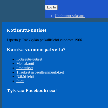
Unohtunut salasana
Kotiseutu-uutiset
Liperin ja Rääkkylän paikallislehti vuodesta 1966.
Kuinka voimme palvella?
Kotiseutu-uutiset
Mediakortti
Ilmoitukset
Tilaukset ja osoitteenmuutokset
Näköislehti
Puoti
Tykkää Facebookissa!