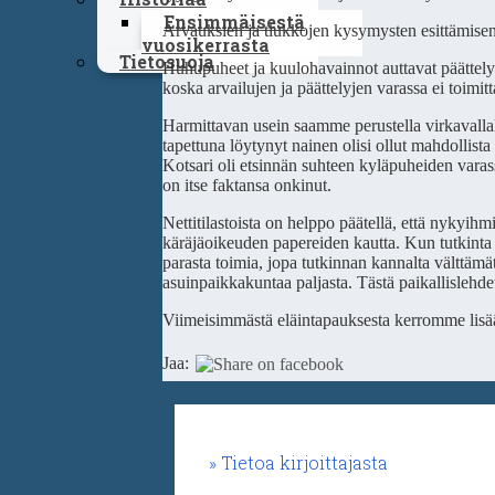
Ensimmäisestä
Arvauksien ja tiukkojen kysymysten esittämisen my
vuosikerrasta
Tietosuoja
Huhupuheet ja kuulohavainnot auttavat päättelyte
koska arvailujen ja päättelyjen varassa ei toimitt
Harmittavan usein saamme perustella virkavallall
tapettuna löytynyt nainen olisi ollut mahdollista
Kotsari oli etsinnän suhteen kyläpuheiden varas
on itse faktansa onkinut.
Nettitilastoista on helppo päätellä, että nykyih
käräjäoikeuden papereiden kautta. Kun tutkinta o
parasta toimia, jopa tutkinnan kannalta välttäm
asuinpaikkakuntaa paljasta. Tästä paikallislehdet
Viimeisimmästä eläintapauksesta kerromme lisää t
Jaa:
Tietoa kirjoittajasta