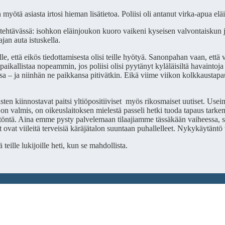
ötä asiasta irtosi hieman lisätietoa. Poliisi oli antanut virka-apua eläin
htävässä: isohkon eläinjoukon kuoro vaikeni kyseisen valvontaiskun jälk
ajan auta istuskella.
e, että eikös tiedottamisesta olisi teille hyötyä. Sanonpahan vaan, että
 paikallistaa nopeammin, jos poliisi olisi pyytänyt kyläläisiltä havaintoj
sa – ja niinhän ne paikkansa pitivätkin. Eikä viime viikon kolkkaustapau
misten kiinnostavat paitsi yltiöpositiiviset myös rikosmaiset uutiset. U
n valmis, on oikeuslaitoksen mielestä passeli hetki tuoda tapaus tarkemm
ätöntä. Aina emme pysty palvelemaan tilaajiamme tässäkään vaiheessa, si
 ovat viileitä terveisiä käräjätalon suuntaan puhallelleet. Nykykäytäntö 
eille lukijoille heti, kun se mahdollista.