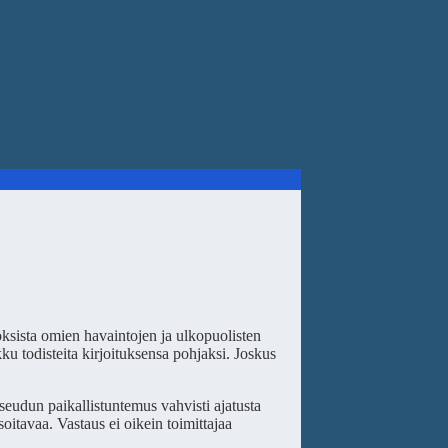
oksista omien havaintojen ja ulkopuolisten
ku todisteita kirjoituksensa pohjaksi. Joskus
aseudun paikallistuntemus vahvisti ajatusta
soitavaa. Vastaus ei oikein toimittajaa