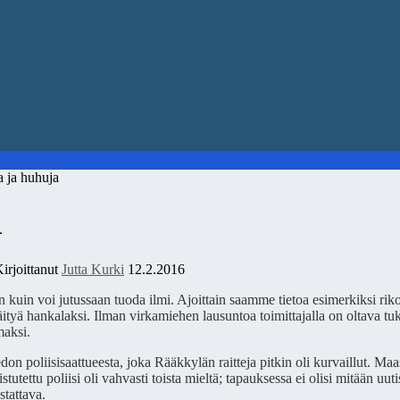
ja huhuja
a
irjoittanut
Jutta Kurki
12.2.2016
 kuin voi jutussaan tuoda ilmi. Ajoittain saamme tietoa esimerkiksi rik
äityä hankalaksi.
Ilman virkamiehen lausuntoa toimittajalla on oltava tuk
maksi.
edon poliisisaattueesta, joka Rääkkylän raitteja pitkin oli kurvaillut. Ma
tettu poliisi oli vahvasti toista mieltä; tapauksessa ei olisi mitään uuti
stattava.