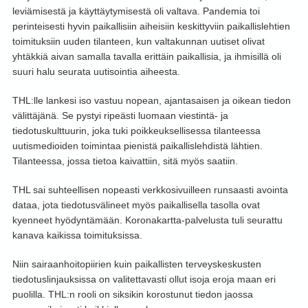
leviämisestä ja käyttäytymisestä oli valtava. Pandemia toi
perinteisesti hyvin paikallisiin aiheisiin keskittyviin paikallislehtien
toimituksiin uuden tilanteen, kun valtakunnan uutiset olivat
yhtäkkiä aivan samalla tavalla erittäin paikallisia, ja ihmisillä oli
suuri halu seurata uutisointia aiheesta.
THL:lle lankesi iso vastuu nopean, ajantasaisen ja oikean tiedon
välittäjänä. Se pystyi ripeästi luomaan viestintä- ja
tiedotuskulttuurin, joka tuki poikkeuksellisessa tilanteessa
uutismedioiden toimintaa pienistä paikallislehdistä lähtien.
Tilanteessa, jossa tietoa kaivattiin, sitä myös saatiin.
THL sai suhteellisen nopeasti verkkosivuilleen runsaasti avointa
dataa, jota tiedotusvälineet myös paikallisella tasolla ovat
kyenneet hyödyntämään. Koronakartta-palvelusta tuli seurattu
kanava kaikissa toimituksissa.
Niin sairaanhoitopiirien kuin paikallisten terveyskeskusten
tiedotuslinjauksissa on valitettavasti ollut isoja eroja maan eri
puolilla. THL:n rooli on siksikin korostunut tiedon jaossa