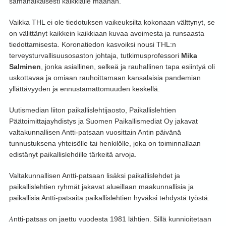
samanaikaisesti kaikkialle maahan.
Vaikka THL ei ole tiedotuksen vaikeuksilta kokonaan välttynyt, se
on välittänyt kaikkein kaikkiaan kuvaa avoimesta ja runsaasta
tiedottamisesta. Koronatiedon kasvoiksi nousi THL:n
terveysturvallisuusosaston johtaja, tutkimusprofessori
Mika
Salminen
, jonka asiallinen, selkeä ja rauhallinen tapa esiintyä oli
uskottavaa ja omiaan rauhoittamaan kansalaisia pandemian
yllättävyyden ja ennustamattomuuden keskellä.
Uutismedian liiton paikallislehtijaosto, Paikallislehtien
Päätoimittajayhdistys ja Suomen Paikallismediat Oy jakavat
valtakunnallisen Antti-patsaan vuosittain Antin päivänä
tunnustuksena yhteisölle tai henkilölle, joka on toiminnallaan
edistänyt paikallislehdille tärkeitä arvoja.
Valtakunnallisen Antti-patsaan lisäksi paikallislehdet ja
paikallislehtien ryhmät jakavat alueillaan maakunnallisia ja
paikallisia Antti-patsaita paikallislehtien hyväksi tehdystä työstä.
A
ntti-patsas on jaettu vuodesta 1981 lähtien. Sillä kunnioitetaan