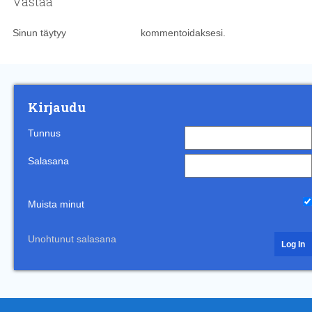
Vastaa
Sinun täytyy
kirjautua sisään
kommentoidaksesi.
Kirjaudu
Tunnus
Salasana
Muista minut
Unohtunut salasana