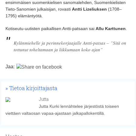
ensimmäisen suomenkielisen sanomalehden, Suomenkielisten
Tieto-Sanomien julkaisijan, rovasti
Antti Lizeliuksen
(1708–
1795) elämäntyötä.
Kotiseutu-uutisten paikallisen Antti-patsaan sai
Allu Karttunen
.
Kylänmiehelle ja perinnekorjaajalle Antti-patsas – ”Sitä on
tottunut toheltamaan ja liikkumaan koko ajan”
Jaa:
Tietoa kirjoittajasta
Jutta
Jutta Kurki lennähtelee järjestöstä toiseen
viettäen valtaosan vapaa-ajastaan jalkapallokentillä.