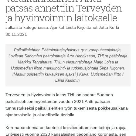
patsas annettiin Terveyden
ja hyvinvoinnin laitokselle
Julkaistu kategoriassa:
Ajankohtaista
Kirjoittanut
Jutta Kurki
30.11.2021
Paikallislehtien Päätoimittajayhdistys ry:n varapuheenjohtaja,
Loviisan Sanomien päätoimittaja Arto Henriksson, THL:n pääjohtaja
Markku Tervahauta, THL:n viestintäjohtaja Marjo Loisa ja
Uutismedian liiton markkinointi- ja tutkimusjohtaja Sirpa Kirjonen.
(Maskit poistettiin kuvauksen ajaksi.) Kuva: Uutismedian liitto /
Elina Kuismin.
Terveyden ja hyvinvoinnin laitos THL on saanut Suomen
paikallislehtien myöntämän vuoden 2021 Antti-patsaan
tunnustukseksi paikallislehtien työn tukemisesta poikkeusaikana
ajantasaisella ja alueellisella tiedolla.
Koronapandemia on koetellut kriisitiedottamisen taitoja ja rajoja.
Erityisesti vuonna 2020 kansalaisten tiedonjano koronasta, sen