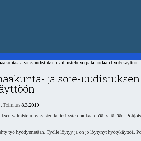
kunta- ja sote-uudistuksen valmistelutyö paketoidaan hyötykäyttöön
maakunta- ja sote-uudistuksen
äyttöön
ut
Toimitus
8.3.2019
uksen valmistelu nykyisten lakiesitysten mukaan päättyi tänään. Pohjoi
ehty työ hyödynnetään. Työlle löytyy ja on jo löytynyt hyötykäyttöä, P