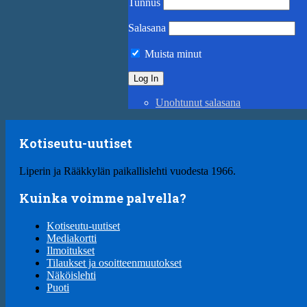
Tunnus
Salasana
Muista minut
Unohtunut salasana
Kotiseutu-uutiset
Liperin ja Rääkkylän paikallislehti vuodesta 1966.
Kuinka voimme palvella?
Kotiseutu-uutiset
Mediakortti
Ilmoitukset
Tilaukset ja osoitteenmuutokset
Näköislehti
Puoti