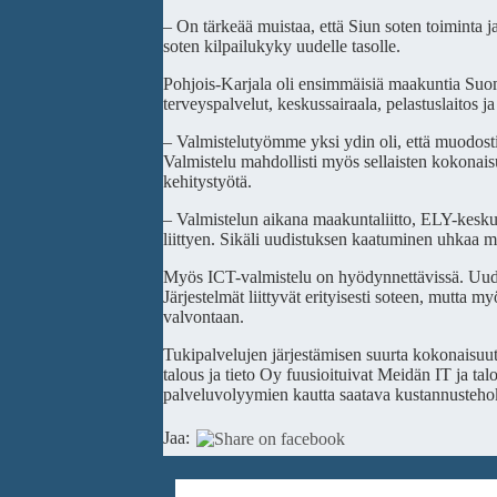
– On tärkeää muistaa, että Siun soten toiminta j
soten kilpailukyky uudelle tasolle.
Pohjois-Karjala oli ensimmäisiä maakuntia Suome
terveyspalvelut, keskussairaala, pelastuslaitos 
– Valmistelutyömme yksi ydin oli, että muodosti
Valmistelu mahdollisti myös sellaisten kokonais
kehitystyötä.
– Valmistelun aikana maakuntaliitto, ELY-kesku
liittyen. Sikäli uudistuksen kaatuminen uhkaa 
Myös ICT-valmistelu on hyödynnettävissä. Uudistus
Järjestelmät liittyvät erityisesti soteen, mutta 
valvontaan.
Tukipalvelujen järjestämisen suurta kokonaisuu
talous ja tieto Oy fuusioituivat Meidän IT ja ta
palveluvolyymien kautta saatava kustannusteho
Jaa: