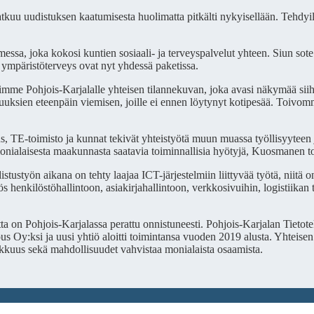
atkuu uudistuksen kaatumisesta huolimatta pitkälti nykyisellään. Tehdyil
ssa, joka kokosi kuntien sosiaali- ja terveyspalvelut yhteen. Siun sote 
ja ympäristöterveys ovat nyt yhdessä paketissa.
mme Pohjois-Karjalalle yhteisen tilannekuvan, joka avasi näkymää siihen
uuksien eteenpäin viemisen, joille ei ennen löytynyt kotipesää. Toivomm
s, TE-toimisto ja kunnat tekivät yhteistyötä muun muassa työllisyyte
monialaisesta maakunnasta saatavia toiminnallisia hyötyjä, Kuosmanen t
työn aikana on tehty laajaa ICT-järjestelmiin liittyvää työtä, niitä on s
myös henkilöstöhallintoon, asiakirjahallintoon, verkkosivuihin, logistiika
tta on Pohjois-Karjalassa perattu onnistuneesti. Pohjois-Karjalan Tiet
lous Oy:ksi ja uusi yhtiö aloitti toimintansa vuoden 2019 alusta. Yhteis
kkuus sekä mahdollisuudet vahvistaa monialaista osaamista.