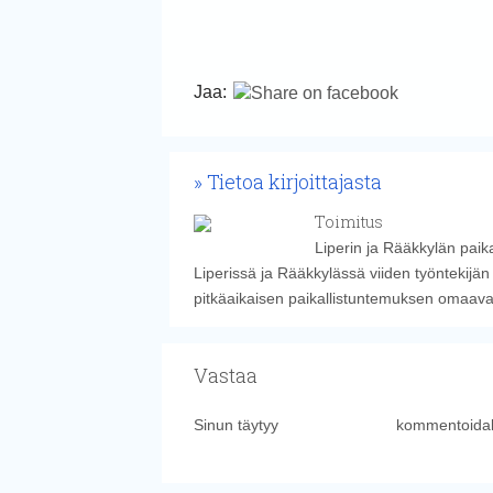
Jaa:
Tietoa kirjoittajasta
Toimitus
Liperin ja Rääkkylän paika
Liperissä ja Rääkkylässä viiden työntekijän
pitkäaikaisen paikallistuntemuksen omaavat k
Vastaa
Sinun täytyy
kirjautua sisään
kommentoidak