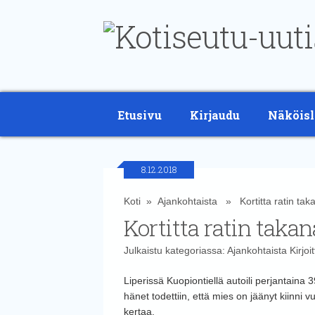
Etusivu
Kirjaudu
Näköisl
8.12.2018
Koti
»
Ajankohtaista
» Kortitta ratin taka
Kortitta ratin takan
Julkaistu kategoriassa:
Ajankohtaista
Kirjoi
Liperissä Kuopiontiellä autoili perjantaina 39-
hänet todettiin, että mies on jäänyt kiinni
kertaa.