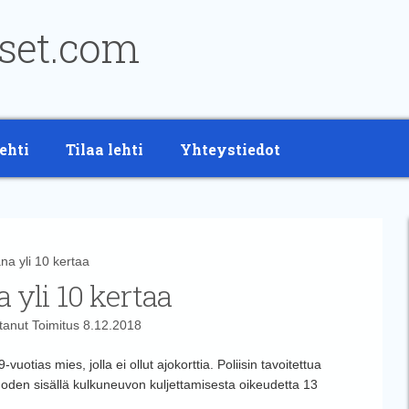
ehti
Tilaa lehti
Yhteystiedot
na yli 10 kertaa
a yli 10 kertaa
ttanut
Toimitus
8.12.2018
vuotias mies, jolla ei ollut ajokorttia. Poliisin tavoitettua
 vuoden sisällä kulkuneuvon kuljettamisesta oikeudetta 13