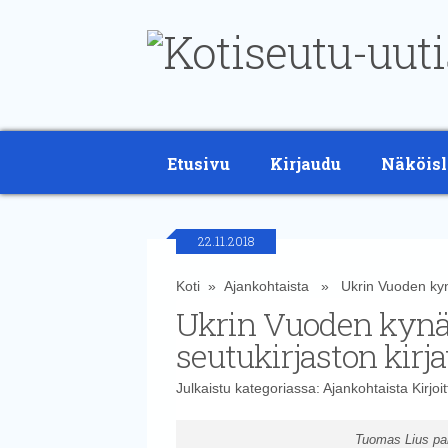
Etusivu
Kirjaudu
Näköisl
22.11.2018
Koti
»
Ajankohtaista
» Ukrin Vuoden kynä 
Ukrin Vuoden kynä
seutukirjaston kir
Julkaistu kategoriassa:
Ajankohtaista
Kirjoi
Tuomas Lius pal