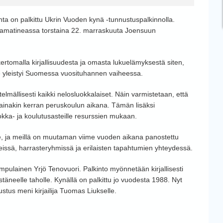
nta on palkittu Ukrin Vuoden kynä -tunnustuspalkinnolla.
ailijamatineassa torstaina 22. marraskuuta Joensuun
ertomalla kirjallisuudesta ja omasta lukuelämyksestä siten,
. Se yleistyi Suomessa vuosituhannen vaiheessa.
elmällisesti kaikki nelosluokkalaiset. Näin varmistetaan, että
ainakin kerran peruskoulun aikana. Tämän lisäksi
uokka- ja koulutusasteille resurssien mukaan.
lle, ja meillä on muutaman viime vuoden aikana panostettu
reissä, harrasteryhmissä ja erilaisten tapahtumien yhteydessä.
pulainen Yrjö Tenovuori. Palkinto myönnetään kirjallisesti
distäneelle taholle. Kynällä on palkittu jo vuodesta 1988. Nyt
stus meni kirjailija Tuomas Liukselle.