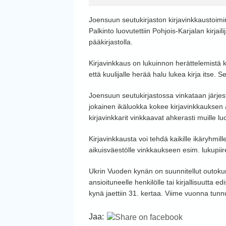
Joensuun seutukirjaston kirjavinkkaustoimi
Palkinto luovutettiin Pohjois-Karjalan kirj
pääkirjastolla.
Kirjavinkkaus on lukuinnon herättelemistä k
että kuulijalle herää halu lukea kirja itse
Joensuun seutukirjastossa vinkataan järjest
jokainen ikäluokka kokee kirjavinkkauksen 
kirjavinkkarit vinkkaavat ahkerasti muille l
Kirjavinkkausta voi tehdä kaikille ikäryhmi
aikuisväestölle vinkkaukseen esim. lukupii
Ukrin Vuoden kynän on suunnitellut outokum
ansioituneelle henkilölle tai kirjallisuutta e
kynä jaettiin 31. kertaa. Viime vuonna tunnu
Jaa: