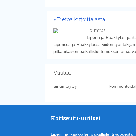
Tietoa kirjoittajasta
Toimitus
Liperin ja Rääkkylän paika
Liperissä ja Rääkkylässä viiden työntekijän
pitkäaikaisen paikallistuntemuksen omaavat k
Vastaa
Sinun täytyy
kirjautua sisään
kommentoidak
Kotiseutu-uutiset
Liperin ja Rääkkylän paikallislehti vuodesta