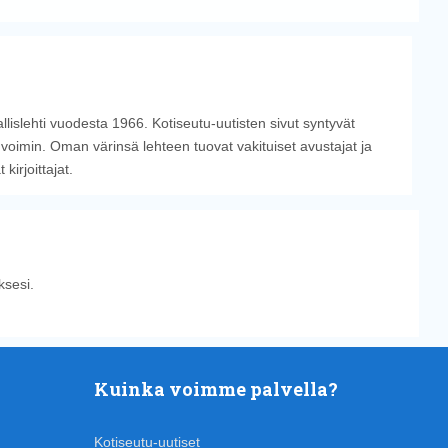
llislehti vuodesta 1966. Kotiseutu-uutisten sivut syntyvät
 voimin. Oman värinsä lehteen tuovat vakituiset avustajat ja
irjoittajat.
sesi.
Kuinka voimme palvella?
Kotiseutu-uutiset