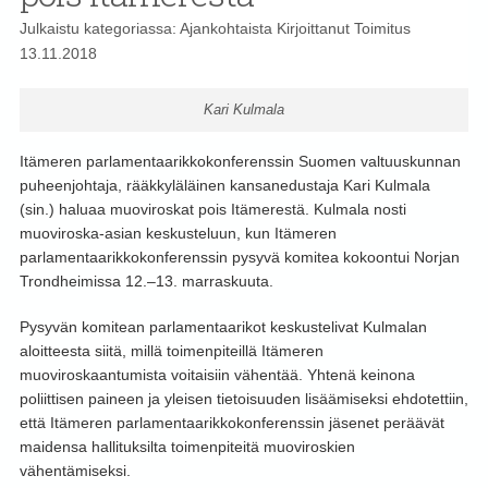
Julkaistu kategoriassa:
Ajankohtaista
Kirjoittanut
Toimitus
13.11.2018
Kari Kulmala
Itämeren parlamentaarikkokonferenssin Suomen valtuuskunnan
puheenjohtaja, rääkkyläläinen kansanedustaja Kari Kulmala
(sin.) haluaa muoviroskat pois Itämerestä. Kulmala nosti
muoviroska-asian keskusteluun, kun Itämeren
parlamentaarikkokonferenssin pysyvä komitea kokoontui Norjan
Trondheimissa 12.–13. marraskuuta.
Pysyvän komitean parlamentaarikot keskustelivat Kulmalan
aloitteesta siitä, millä toimenpiteillä Itämeren
muoviroskaantumista voitaisiin vähentää. Yhtenä keinona
poliittisen paineen ja yleisen tietoisuuden lisäämiseksi ehdotettiin,
että Itämeren parlamentaarikkokonferenssin jäsenet peräävät
maidensa hallituksilta toimenpiteitä muoviroskien
vähentämiseksi.