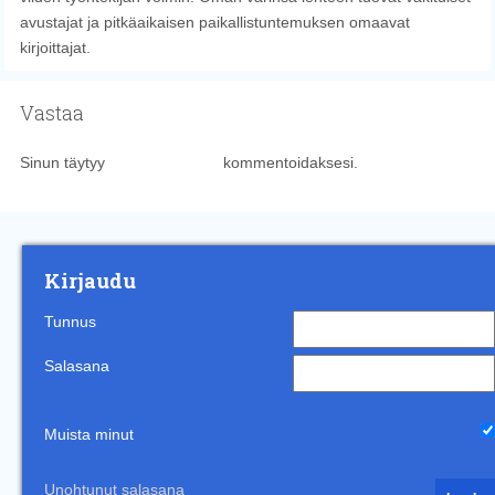
avustajat ja pitkäaikaisen paikallistuntemuksen omaavat
kirjoittajat.
Vastaa
Sinun täytyy
kirjautua sisään
kommentoidaksesi.
Kirjaudu
Tunnus
Salasana
Muista minut
Unohtunut salasana