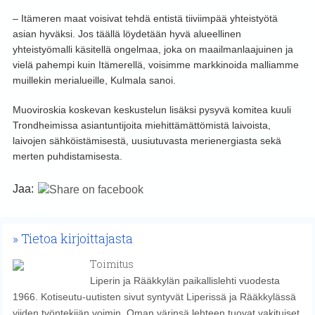
– Itämeren maat voisivat tehdä entistä tiiviimpää yhteistyötä
asian hyväksi. Jos täällä löydetään hyvä alueellinen
yhteistyömalli käsitellä ongelmaa, joka on maailmanlaajuinen ja
vielä pahempi kuin Itämerellä, voisimme markkinoida malliamme
muillekin merialueille, Kulmala sanoi.
Muoviroskia koskevan keskustelun lisäksi pysyvä komitea kuuli
Trondheimissa asiantuntijoita miehittämättömistä laivoista,
laivojen sähköistämisestä, uusiutuvasta merienergiasta sekä
merten puhdistamisesta.
Jaa:
Tietoa kirjoittajasta
Toimitus
Liperin ja Rääkkylän paikallislehti vuodesta
1966. Kotiseutu-uutisten sivut syntyvät Liperissä ja Rääkkylässä
viiden työntekijän voimin. Oman värinsä lehteen tuovat vakituiset