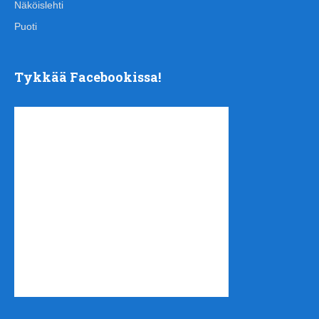
Näköislehti
Puoti
Tykkää Facebookissa!