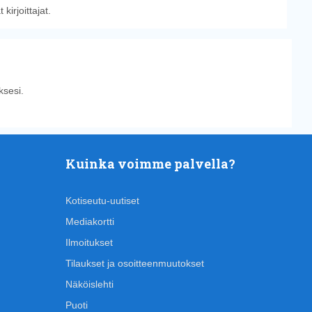
irjoittajat.
sesi.
Kuinka voimme palvella?
Kotiseutu-uutiset
Mediakortti
Ilmoitukset
Tilaukset ja osoitteenmuutokset
Näköislehti
Puoti