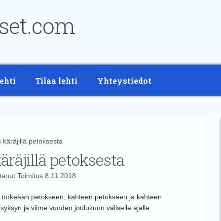
ehti
Tilaa lehti
Yhteystiedot
äräjillä petoksesta
räjillä petoksesta
ttanut
Toimitus
8.11.2018
n törkeään petokseen, kahteen petokseen ja kahteen
syksyn ja viime vuoden joulukuun väliselle ajalle.