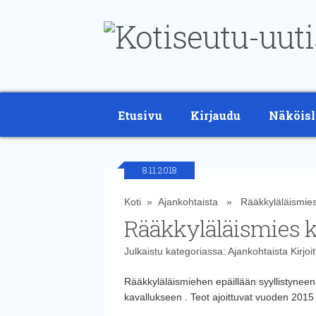
Etusivu
Kirjaudu
Näköisl
8.11.2018
Koti
»
Ajankohtaista
» Rääkkyläläismies k
Rääkkyläläismies kä
Julkaistu kategoriassa:
Ajankohtaista
Kirjoi
Rääkkyläläismiehen epäillään syyllistynee
kavallukseen . Teot ajoittuvat vuoden 2015 