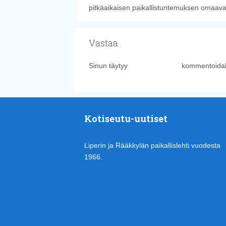
pitkäaikaisen paikallistuntemuksen omaavat k
Vastaa
Sinun täytyy
kirjautua sisään
kommentoidak
Kotiseutu-uutiset
Liperin ja Rääkkylän paikallislehti vuodesta
1966.