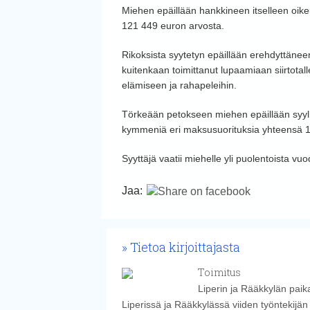
Miehen epäillään hankkineen itselleen oikeu
121 449 euron arvosta.
Rikoksista syytetyn epäillään erehdyttänee
kuitenkaan toimittanut lupaamiaan siirtota
elämiseen ja rahapeleihin.
Törkeään petokseen miehen epäillään syyll
kymmeniä eri maksusuorituksia yhteensä 
Syyttäjä vaatii miehelle yli puolentoista v
Jaa:
Tietoa kirjoittajasta
Toimitus
Liperin ja Rääkkylän paika
Liperissä ja Rääkkylässä viiden työntekijän