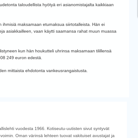
detonta taloudellista hyötyä eri asianomistajalta kaikkiaan
n ihmisiä maksamaan etumaksua siirtotalleista. Hän ei
lleja asiakkailleen, vaan käytti saamansa rahat muun muassa
istyneen kun hän houkutteli uhrinsa maksamaan tilillensä
108 249 euron edestä.
uoden mittaista ehdotonta vankeusrangaistusta.
llislehti vuodesta 1966. Kotiseutu-uutisten sivut syntyvät
 voimin. Oman värinsä lehteen tuovat vakituiset avustajat ja