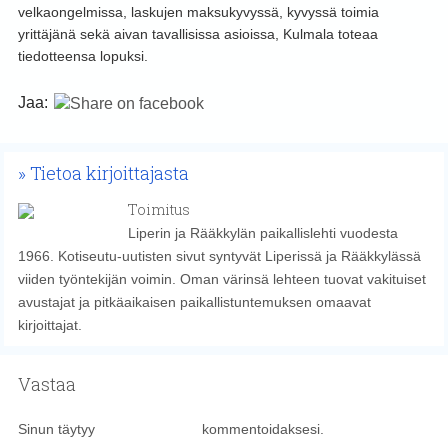
velkaongelmissa, laskujen maksukyvyssä, kyvyssä toimia
yrittäjänä sekä aivan tavallisissa asioissa, Kulmala toteaa
tiedotteensa lopuksi.
Jaa:
Tietoa kirjoittajasta
Toimitus
Liperin ja Rääkkylän paikallislehti vuodesta
1966. Kotiseutu-uutisten sivut syntyvät Liperissä ja Rääkkylässä
viiden työntekijän voimin. Oman värinsä lehteen tuovat vakituiset
avustajat ja pitkäaikaisen paikallistuntemuksen omaavat
kirjoittajat.
Vastaa
Sinun täytyy
kirjautua sisään
kommentoidaksesi.