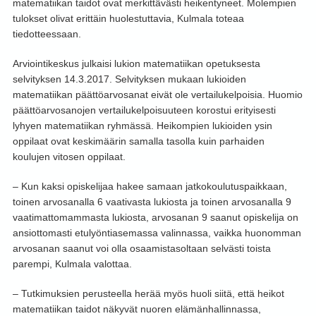
matematiikan taidot ovat merkittävästi heikentyneet. Molempien
tulokset olivat erittäin huolestuttavia, Kulmala toteaa
tiedotteessaan.
Arviointikeskus julkaisi lukion matematiikan opetuksesta
selvityksen 14.3.2017. Selvityksen mukaan lukioiden
matematiikan päättöarvosanat eivät ole vertailukelpoisia. Huomio
päättöarvosanojen vertailukelpoisuuteen korostui erityisesti
lyhyen matematiikan ryhmässä. Heikompien lukioiden ysin
oppilaat ovat keskimäärin samalla tasolla kuin parhaiden
koulujen vitosen oppilaat.
– Kun kaksi opiskelijaa hakee samaan jatkokoulutuspaikkaan,
toinen arvosanalla 6 vaativasta lukiosta ja toinen arvosanalla 9
vaatimattomammasta lukiosta, arvosanan 9 saanut opiskelija on
ansiottomasti etulyöntiasemassa valinnassa, vaikka huonomman
arvosanan saanut voi olla osaamistasoltaan selvästi toista
parempi, Kulmala valottaa.
– Tutkimuksien perusteella herää myös huoli siitä, että heikot
matematiikan taidot näkyvät nuoren elämänhallinnassa,