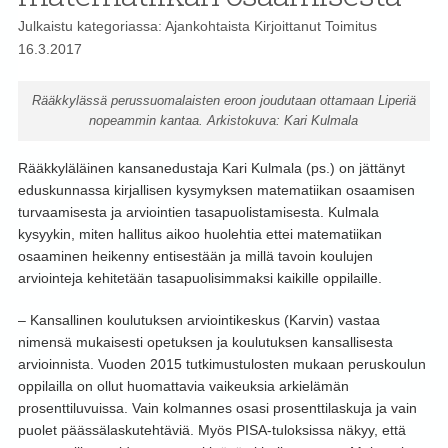
Julkaistu kategoriassa:
Ajankohtaista
Kirjoittanut
Toimitus
16.3.2017
Rääkkylässä perussuomalaisten eroon joudutaan ottamaan Liperiä
nopeammin kantaa. Arkistokuva: Kari Kulmala
Rääkkyläläinen kansanedustaja Kari Kulmala (ps.) on jättänyt
eduskunnassa kirjallisen kysymyksen matematiikan osaamisen
turvaamisesta ja arviointien tasapuolistamisesta. Kulmala
kysyykin, miten hallitus aikoo huolehtia ettei matematiikan
osaaminen heikenny entisestään ja millä tavoin koulujen
arviointeja kehitetään tasapuolisimmaksi kaikille oppilaille.
– Kansallinen koulutuksen arviointikeskus (Karvin) vastaa
nimensä mukaisesti opetuksen ja koulutuksen kansallisesta
arvioinnista. Vuoden 2015 tutkimustulosten mukaan peruskoulun
oppilailla on ollut huomattavia vaikeuksia arkielämän
prosenttiluvuissa. Vain kolmannes osasi prosenttilaskuja ja vain
puolet päässälaskutehtäviä. Myös PISA-tuloksissa näkyy, että