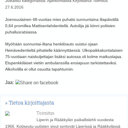
Julkaistu kategoriassa:
Ajankohtaista
Kirjoittanut
Toimitus
27.6.2016
Joensuulainen 48-vuotias mies puhalsi sunnuntaina iltapäivällä
0,64 promillea Mattisenlahdentiellä. Autoilija jäi kiinni poliisien
puhallusratsiassa.
Myöhään sunnuntai-iltana henkilöauto suistui ojaan
Heinävedentieltä pihatielle käännyttäessä. Ulkopaikkakuntalaisen
75-vuotiaan naiskuljettajan lisäksi autossa oli kolme matkustajaa.
Etupenkkiläiset vietiin ambulanssilla ensiapuun tarkistettaviksi.
Alkoholilla ei ollut osuutta tapahtumiin.
Jaa:
Tietoa kirjoittajasta
Toimitus
Liperin ja Rääkkylän paikallislehti vuodesta
1966. Kotiseutu-uutisten sivut syntyvät Liperissä ja Rääkkylässä