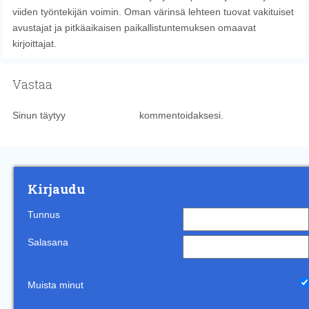
viiden työntekijän voimin. Oman värinsä lehteen tuovat vakituiset
avustajat ja pitkäaikaisen paikallistuntemuksen omaavat
kirjoittajat.
Vastaa
Sinun täytyy
kirjautua sisään
kommentoidaksesi.
Kirjaudu
Tunnus
Salasana
Muista minut