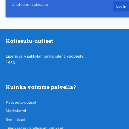
Unohtunut salasana
Kotiseutu-uutiset
Liperin ja Rääkkylän paikallislehti vuodesta
1966.
Kuinka voimme palvella?
Kotiseutu-uutiset
Mediakortti
Ilmoitukset
Tilaukset ja osoitteenmuutokset