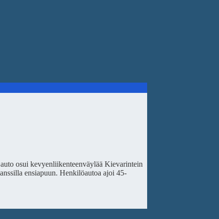
 auto osui kevyenliikenteenväylää Kievarintein
lanssilla ensiapuun. Henkilöautoa ajoi 45-