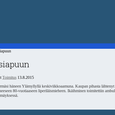
iapuun
nsiapuun
ut
Toimitus
13.8.2015
törmäsi häneen Ylämyllyllä keskiviikkoaamuna. Kaupan pihasta lähtenyt
aneeseen 80-vuotiaaseen liperiläismieheen. Ikäihminen toimitettiin ambu
örmäyksessä.