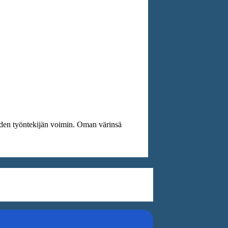
iiden työntekijän voimin. Oman värinsä