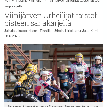
Koti
»
Tilaajille
•
Urheilu
» Viinijärven Urheilijat taisteli pisteen
sarjakärjeltä
Viinijärven Urheilijat taisteli
pisteen sarjakärjeltä
Julkaistu kategoriassa:
Tilaajille
,
Urheilu
Kirjoittanut
Jutta Kurki
10.6.2026
Viinijärven Urheilijat emännöi Mynämäen Vesaa lauantaina. Kuva: