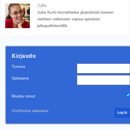
Jutta
Jutta Kurki lennähtelee järjestöstä toiseen
viettäen valtaosan vapaa-ajastaan
jalkapallokentillä.
Kirjaudu
Tunnus
Salasana
Muista minut
Unohtunut salasana