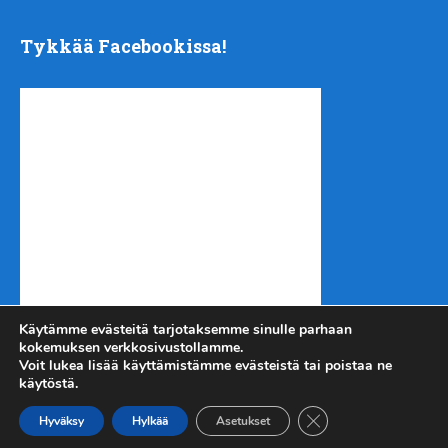
Tykkää Facebookissa!
Käytämme evästeitä tarjotaksemme sinulle parhaan
kokemuksen verkkosivustollamme.
Voit lukea lisää käyttämistämme evästeistä tai poistaa ne
käytöstä.
Sulje evästebanneri
Kotiseutu-uutiset.com
Copyright © 2026.
Hyväksy
Hylkää
Asetukset
Kirjautuminen
| Tuotanto
Urheilukehitys ry
|
Takaisin ylös ↑