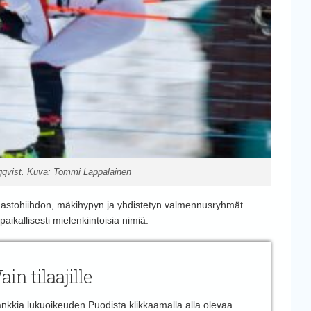
gqvist. Kuva: Tommi Lappalainen
 maastohiihdon, mäkihypyn ja yhdistetyn valmennusryhmät.
ikallisesti mielenkiintoisia nimiä.
ain tilaajille
 hankkia lukuoikeuden Puodista klikkaamalla alla olevaa