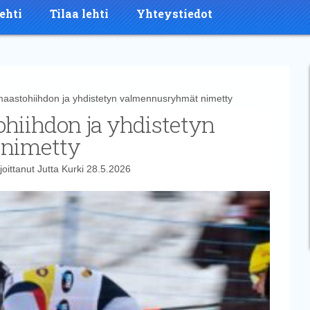
ehti
Tilaa lehti
Yhteystiedot
astohiihdon ja yhdistetyn valmennusryhmät nimetty
hiihdon ja yhdistetyn
nimetty
joittanut
Jutta Kurki
28.5.2026