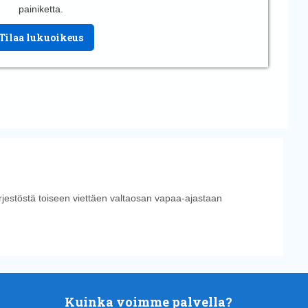
painiketta.
Tilaa lukuoikeus
ärjestöstä toiseen viettäen valtaosan vapaa-ajastaan
Kuinka voimme palvella?