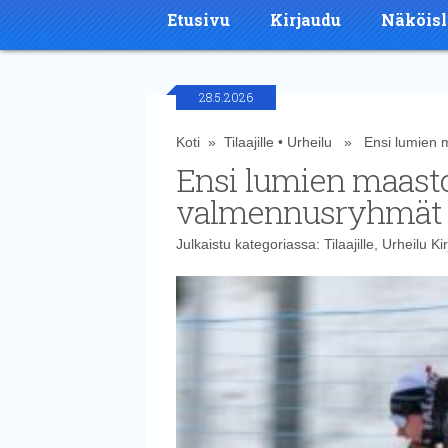
Etusivu
Kirjaudu
Näköisl
28.5.2026
Koti
»
Tilaajille
•
Urheilu
» Ensi lumien ma
Ensi lumien maasto
valmennusryhmät 
Julkaistu kategoriassa:
Tilaajille
,
Urheilu
Kir