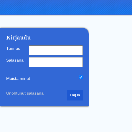
Kirjaudu
Tunnus
Salasana
Muista minut
Unohtunut salasana