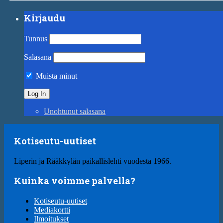
Kirjaudu
Tunnus
Salasana
Muista minut
Unohtunut salasana
Kotiseutu-uutiset
Liperin ja Rääkkylän paikallislehti vuodesta 1966.
Kuinka voimme palvella?
Kotiseutu-uutiset
Mediakortti
Ilmoitukset