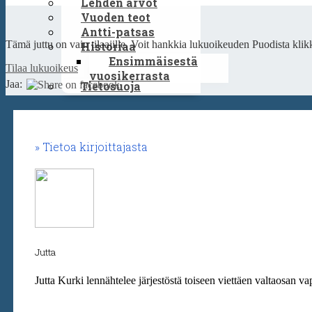
Lehden arvot
Vuoden teot
Antti-patsas
Tämä juttu on vain tilaajille. Voit hankkia lukuoikeuden Puodista klikk
Historiaa
Ensimmäisestä
Tilaa lukuoikeus
vuosikerrasta
Jaa:
Tietosuoja
Tietoa kirjoittajasta
Jutta
Jutta Kurki lennähtelee järjestöstä toiseen viettäen valtaosan va