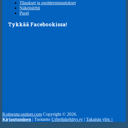
Tilaukset ja osoitteenmuutokset
Näköislehti
Puoti
Tykkää Facebookissa!
Kotiseutu-uutiset.com
Copyright © 2026.
Kirjautuminen
| Tuotanto
Urheilukehitys ry
|
Takaisin ylös ↑