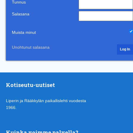
Tunnus
Salasana
Muista minut
Unohtunut salasana
Kotiseutu-uutiset
Liperin ja Rääkkylän paikallislehti vuodesta
1966.
Kuinka voimme palvella?