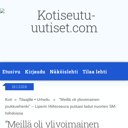
Etusivu
Kirjaudu
Näköislehti
Tilaa lehti
19.1.2026
Yhteystiedot
Koti
»
Tilaajille
•
Urheilu
» ”Meillä oli ylivoimainen
joukkuehenki” – Liperin Hiihtoseura putsasi ladut nuorten SM-
hiihdoissa
”Meillä oli ylivoimainen