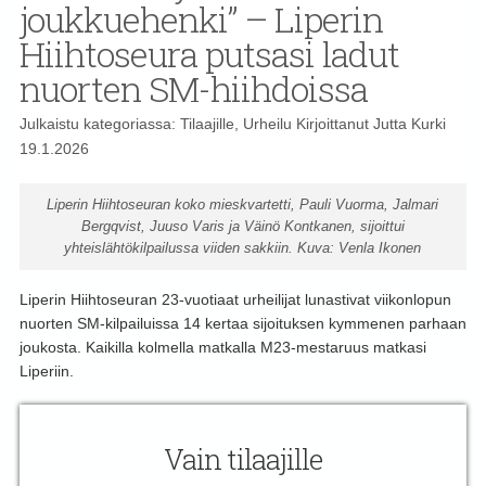
joukkuehenki” – Liperin
Hiihtoseura putsasi ladut
nuorten SM-hiihdoissa
Julkaistu kategoriassa:
Tilaajille
,
Urheilu
Kirjoittanut
Jutta Kurki
19.1.2026
Liperin Hiihtoseuran koko mieskvartetti, Pauli Vuorma, Jalmari
Bergqvist, Juuso Varis ja Väinö Kontkanen, sijoittui
yhteislähtökilpailussa viiden sakkiin. Kuva: Venla Ikonen
Liperin Hiihtoseuran 23-vuotiaat urheilijat lunastivat viikonlopun
nuorten SM-kilpailuissa 14 kertaa sijoituksen kymmenen parhaan
joukosta. Kaikilla kolmella matkalla M23-mestaruus matkasi
Liperiin.
Vain tilaajille