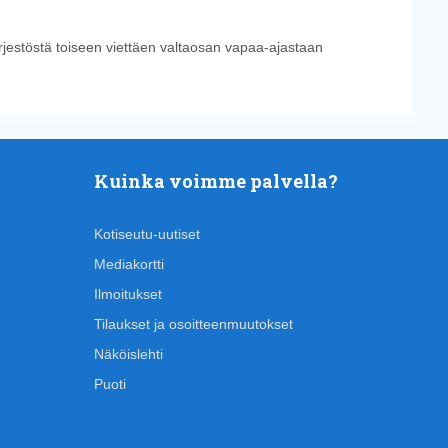
ärjestöstä toiseen viettäen valtaosan vapaa-ajastaan
Kuinka voimme palvella?
Kotiseutu-uutiset
Mediakortti
Ilmoitukset
Tilaukset ja osoitteenmuutokset
Näköislehti
Puoti