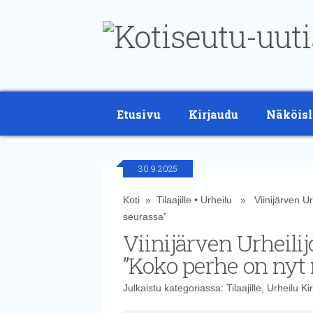
Etusivu
Kirjaudu
Näköisl
30.9.2025
Koti
»
Tilaajille
•
Urheilu
» Viinijärven Urh
seurassa”
Viinijärven Urheilij
”Koko perhe on nyt
Julkaistu kategoriassa:
Tilaajille
,
Urheilu
Kir