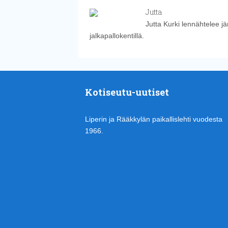
Jutta
Jutta Kurki lennähtelee j
jalkapallokentillä.
Kotiseutu-uutiset
Liperin ja Rääkkylän paikallislehti vuodesta
1966.