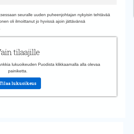
ouksessaan seuralle uuden puheenjohtajan nykyisin tehtävää
nen oli ilmoittanut jo hyvissä ajoin jättävänsä
.
ain tilaajille
 hankkia lukuoikeuden Puodista klikkaamalla alla olevaa
painiketta.
Tilaa lukuoikeus