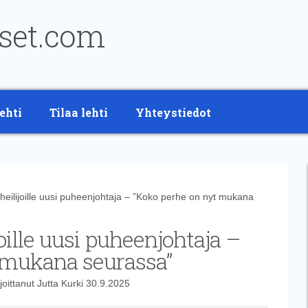
ehti
Tilaa lehti
Yhteystiedot
eilijoille uusi puheenjohtaja – ”Koko perhe on nyt mukana
oille uusi puheenjohtaja –
 mukana seurassa”
joittanut
Jutta Kurki
30.9.2025