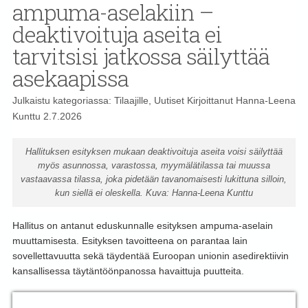
ampuma-aselakiin –
deaktivoituja aseita ei
tarvitsisi jatkossa säilyttää
asekaapissa
Julkaistu kategoriassa:
Tilaajille
,
Uutiset
Kirjoittanut
Hanna-Leena
Kunttu
2.7.2026
Hallituksen esityksen mukaan deaktivoituja aseita voisi säilyttää
myös asunnossa, varastossa, myymälätilassa tai muussa
vastaavassa tilassa, joka pidetään tavanomaisesti lukittuna silloin,
kun siellä ei oleskella. Kuva: Hanna-Leena Kunttu
Hallitus on antanut eduskunnalle esityksen ampuma-aselain
muuttamisesta. Esityksen tavoitteena on parantaa lain
sovellettavuutta sekä täydentää Euroopan unionin asedirektiivin
kansallisessa täytäntöönpanossa havaittuja puutteita.